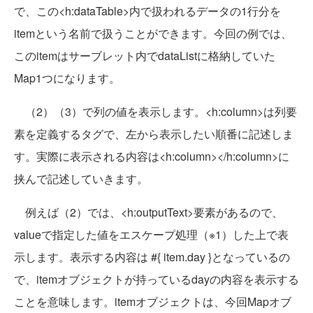
で、この<h:dataTable>内で扱われるデータの1行分を
itemという名前で扱うことができます。今回の例では、
このitemはサーブレット内でdataListに格納していた
Map1つになります。
（2）（3）で列の値を表示します。<h:column>は列要
素を定義するタグで、左から表示したい順番に記述しま
す。実際に表示される内容は<h:column></h:column>に
挟んで記述していきます。
例えば（2）では、<h:outputText>要素があるので、
valueで指定した値をエスケープ処理（※1）した上で表
示します。表示する内容は #{ item.day }となっているの
で、itemオブジェクトが持っているdayの内容を表示する
ことを意味します。itemオブジェクトは、今回Mapオブ