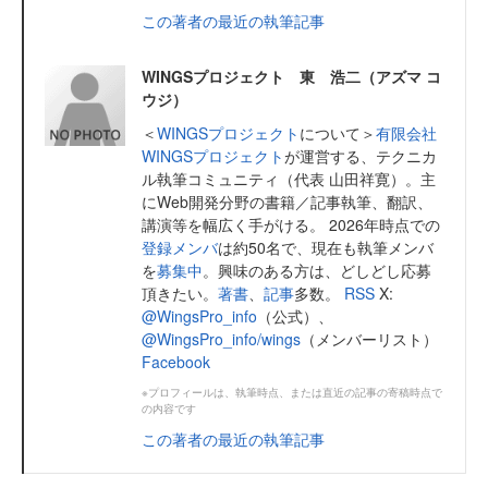
この著者の最近の執筆記事
WINGSプロジェクト 東 浩二（アズマ コ
ウジ）
＜
WINGSプロジェクト
について＞
有限会社
WINGSプロジェクト
が運営する、テクニカ
ル執筆コミュニティ（代表 山田祥寛）。主
にWeb開発分野の書籍／記事執筆、翻訳、
講演等を幅広く手がける。 2026年時点での
登録メンバ
は約50名で、現在も執筆メンバ
を
募集中
。興味のある方は、どしどし応募
頂きたい。
著書
、
記事
多数。
RSS
X:
@WingsPro_info
（公式）、
@WingsPro_info/wings
（メンバーリスト）
Facebook
※プロフィールは、執筆時点、または直近の記事の寄稿時点で
の内容です
この著者の最近の執筆記事