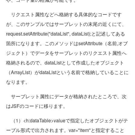
リクエスト属性などへ格納する具体的なコードです
が、このサンプルではサーブレットの末尾の近くにて、
request.setAttribute("dataList", dataList);と記述してある
箇所になります。このメソッドはsetAttribute（名前,オブ
ジェクト）でデータをサーブレットのリクエスト属性へ
格納されるので、dataListとして作成したオブジェクト
（ArrayList）がdataListという名前で格納していることに
なります。
サーブレット属性にデータが格納されたところで、次
はJSFのコードに移ります。
（1）<h:dataTable>valueで指定したオブジェクトがテ
ーブル形式で出力されます。var="item"と指定すること