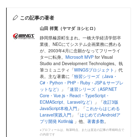
この記事の著者
山田 祥寛（ヤマダ ヨシヒロ）
静岡県榛原町生まれ。一橋大学経済学部卒
業後、NECにてシステム企画業務に携わる
が、2003年4月に念願かなってフリーライ
ターに転身。
Microsoft MVP
for Visual
Studio and Development Technologies。執
筆コミュニティ「
WINGSプロジェクト
」代
表。主な著書に「
独習シリーズ（Java・
C#・Python・PHP・Ruby・JSP＆サーブレ
ットなど）
」「
速習シリーズ（ASP.NET
Core・Vue.js・React・TypeScript・
ECMAScript、Laravelなど）
」「
改訂3版
JavaScript本格入門
」「
これからはじめる
Laravel実践入門
」「
はじめてのAndroidア
プリ開発 Kotlin編
」他、
著書多数
。
※プロフィールは、執筆時点、または直近の記事の寄稿時点で
の内容です