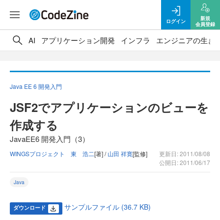
新規
ログイン
会員登録
AI
アプリケーション開発
インフラ
エンジニアの生き
Java EE 6 開発入門
JSF2でアプリケーションのビューを
作成する
JavaEE6 開発入門（3）
WINGSプロジェクト 東 浩二
[著] /
山田 祥寛
[監修]
更新日: 2011/08/08
公開日: 2011/06/17
Java
サンプルファイル (36.7 KB)
ダウンロード