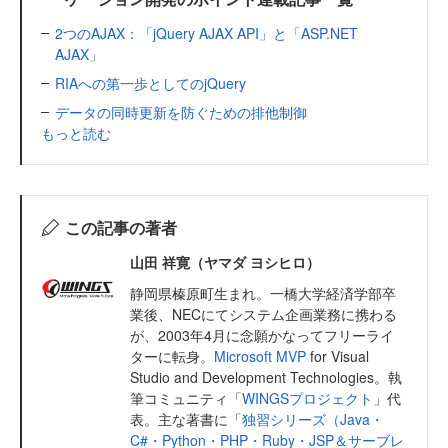
2つのAJAX：「jQuery AJAX API」と「ASP.NET
AJAX」
RIAへの第一歩としてのjQuery
データの同時更新を防ぐための排他制御
もっと読む
この記事の著者
山田 祥寛（ヤマダ ヨシヒロ）
静岡県榛原町生まれ。一橋大学経済学部卒
業後、NECにてシステム企画業務に携わる
が、2003年4月に念願かなってフリーライ
ターに転身。
Microsoft MVP
for Visual
Studio and Development Technologies。執
筆コミュニティ「
WINGSプロジェクト
」代
表。主な著書に「
独習シリーズ（Java・
C#・Python・PHP・Ruby・JSP＆サーブレ