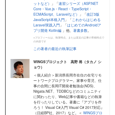
ットなど）
」「
速習シリーズ（ASP.NET
Core・Vue.js・React・TypeScript・
ECMAScript、Laravelなど）
」「
改訂3版
JavaScript本格入門
」「
これからはじめる
Laravel実践入門
」「
はじめてのAndroidア
プリ開発 Kotlin編
」他、
著書多数
。
※プロフィールは、執筆時点、または直近の記事の寄稿時点で
の内容です
この著者の最近の執筆記事
WINGSプロジェクト 高野 将（タカノ シ
ョウ）
＜個人紹介＞新潟県長岡市在住の在宅リモ
ートワークプログラマー。家事や育児、仕
事の合間に長岡IT開発者勉強会(NDS)、
Niigata.NET、TDDBCなどのコミュニティ
に関わったり、Web記事や書籍などの執筆
を行ったりしている。著書に『アプリを作
ろう！ Visual C#入門 Visual C# 2017対応』
（日経BP社、2017）など。＜
WINGSプロ