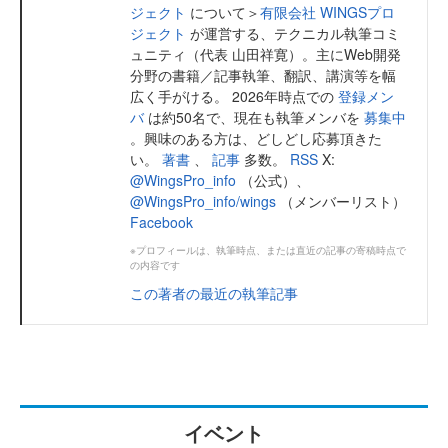
ジェクト
について＞
有限会社 WINGSプロ
ジェクト
が運営する、テクニカル執筆コミ
ュニティ（代表 山田祥寛）。主にWeb開発
分野の書籍／記事執筆、翻訳、講演等を幅
広く手がける。 2026年時点での
登録メン
バ
は約50名で、現在も執筆メンバを
募集中
。興味のある方は、どしどし応募頂きた
い。
著書
、
記事
多数。
RSS
X:
@WingsPro_info
（公式）、
@WingsPro_info/wings
（メンバーリスト）
Facebook
※プロフィールは、執筆時点、または直近の記事の寄稿時点で
の内容です
この著者の最近の執筆記事
イベント