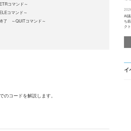
ETRコマンド～
2026
ELEコマンド～
AI
終了 ～QUITコマンド～
ち筋
クト
イ
でのコードを解説します。