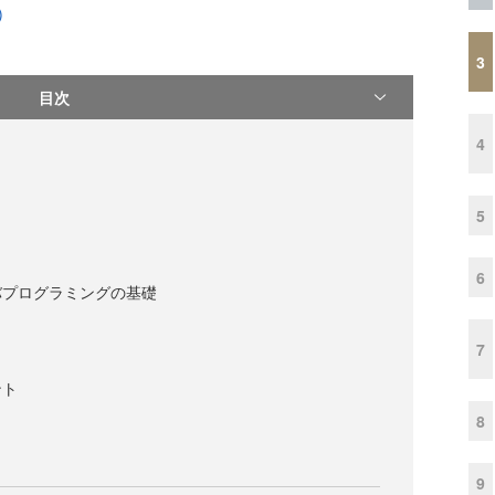
)
3
目次
4
5
6
バプログラミングの基礎
7
ント
8
9