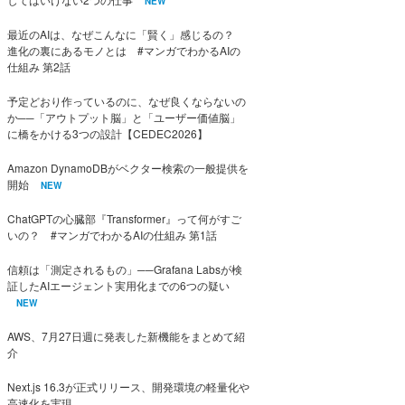
NEW
最近のAIは、なぜこんなに「賢く」感じるの？
進化の裏にあるモノとは #マンガでわかるAIの
仕組み 第2話
予定どおり作っているのに、なぜ良くならないの
か──「アウトプット脳」と「ユーザー価値脳」
に橋をかける3つの設計【CEDEC2026】
Amazon DynamoDBがベクター検索の一般提供を
開始
NEW
ChatGPTの心臓部『Transformer』って何がすご
いの？ #マンガでわかるAIの仕組み 第1話
信頼は「測定されるもの」──Grafana Labsが検
証したAIエージェント実用化までの6つの疑い
NEW
AWS、7月27日週に発表した新機能をまとめて紹
介
Next.js 16.3が正式リリース、開発環境の軽量化や
高速化を実現