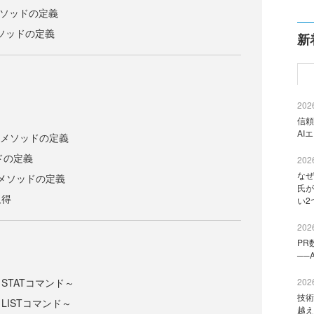
mdメソッドの定義
neメソッドの定義
新
2026
信頼
AI
ampメソッドの定義
ッドの定義
2026
なぜ
OPメソッドの定義
氏が
取得
い2
2026
PR
──
STATコマンド～
2026
技術
LISTコマンド～
越え