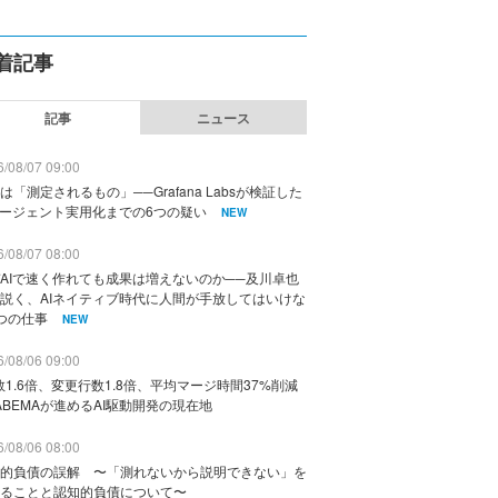
着記事
記事
ニュース
/08/07 09:00
は「測定されるもの」──Grafana Labsが検証した
エージェント実用化までの6つの疑い
NEW
/08/07 08:00
AIで速く作れても成果は増えないのか──及川卓也
説く、AIネイティブ時代に人間が手放してはいけな
つの仕事
NEW
/08/06 09:00
数1.6倍、変更行数1.8倍、平均マージ時間37%削減
ABEMAが進めるAI駆動開発の現在地
/08/06 08:00
的負債の誤解 〜「測れないから説明できない」を
ることと認知的負債について〜