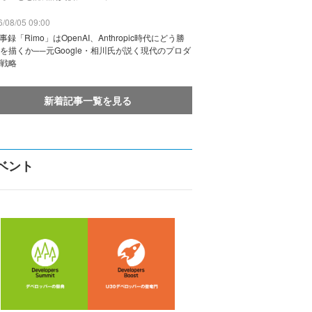
/08/05 09:00
議事録「Rimo」はOpenAI、Anthropic時代にどう勝
を描くか──元Google・相川氏が説く現代のプロダ
戦略
新着記事一覧を見る
ベント