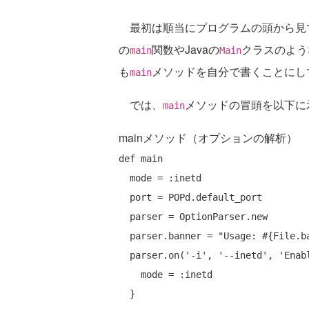
最初は順当にプログラムの頭から見て
の
関数やJavaの
クラスのよう
main
Main
も
メソッドを自分で書くことにし
main
では、
メソッドの冒頭を以下に
main
mainメソッド（オプションの解析）
def
 main

  mode = :inetd

  port = POPd.default_port

  parser = OptionParser.new

  parser.banner = 
"Usage: #{File.b
  parser.on('-i', '--inetd', 'Enables inetd mode (default)') {

    mode = :inetd

  }
