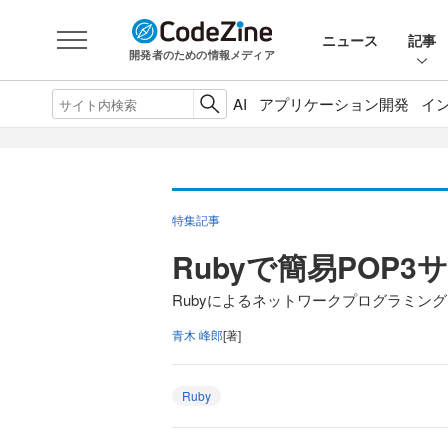
ニュース
記事
開発者のための情報メディア
AI
アプリケーション開発
イ
特集記事
Rubyで簡易POP
Rubyによるネットワークプログラミング
青木 峰郎
[著]
Ruby