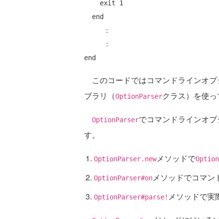
    exit 1

end
     ：

end
このコードではコマンドラインオプション
ブラリ（
クラス）を使っ
OptionParser
でコマンドラインオプ
OptionParser
す。
メソッドで
OptionParser.new
Option
メソッドでコマン
OptionParser#on
メソッドで実
OptionParser#parse!