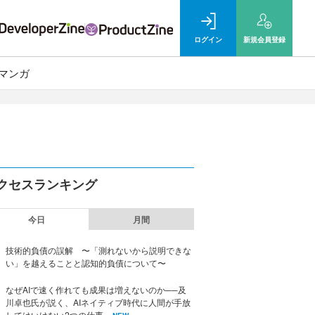
ログイン
新規
会員登録
マンガ
クセスランキング
今日
月間
技術的負債の誤解 〜「測れないから説明できな
い」を越えることと認知的負債について〜
なぜAIで速く作れても成果は増えないのか──及
川卓也氏が説く、AIネイティブ時代に人間が手放
してはいけない2つの仕事