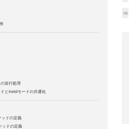
10
例
トの並行処理
とinetdモードの共通化
nメソッドの定義
neメソッドの定義