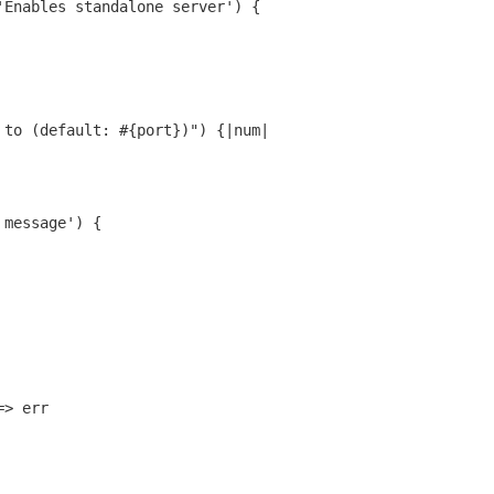
 to (default: #{port})"
) {|num|

> err
