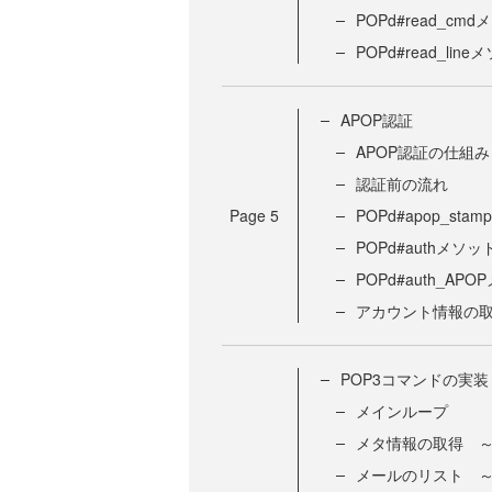
POPd#read_c
POPd#read_li
APOP認証
APOP認証の仕組み
認証前の流れ
Page
5
POPd#apop_st
POPd#authメソ
POPd#auth_AP
アカウント情報の
POP3コマンドの実装
メインループ
メタ情報の取得 ～
メールのリスト ～