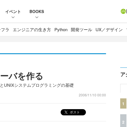
イベント
BOOKS
ンフラ
エンジニアの生き方
Python
開発ツール
UX／デザイン
3サーバを作る
ア
とUNIXシステムプログラミングの基礎
2006/11/10 00:00
1
ポスト
2