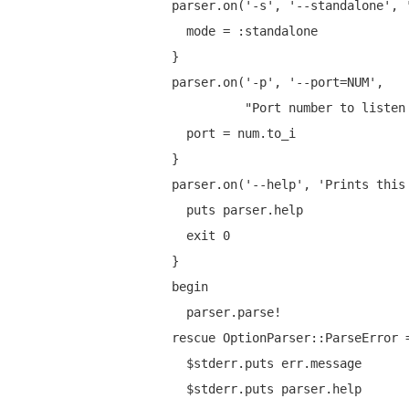
  parser.on('-s', '--standalone', 'Enables standalone server') {

    mode = :standalone

  }

  parser.on('-p', '--port=NUM',

"Port number to listen
    port = num.to_i

  }

  parser.on('--help', 'Prints this message') {

    puts parser.help

    exit 0

  }

begin
    parser.parse!

rescue
 OptionParser::ParseError =
    $stderr.puts err.message

    $stderr.puts parser.help
