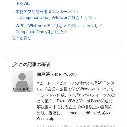
タをWi...
業務アプリ開発用UIコンポーネント
「ComponentOne」がBlazorに対応！ サン...
WPF／WinFormsアプリをマイグレーションして、
ComponentOneを利用したモ...
もっと読む
この記事の著者
瀬戸 遥（セト ハルカ）
8ビットコンピュータの時代からBASICを使
い、C言語を独習で学びWindows 3.1のフリ
ーソフトを作成、NiftyServeのフォーラムな
どで配布。Excel VBAとVisual Basic関連の
解説書を中心に現在まで40冊以上の書籍を
出版。近著に、「Excelユーザーのための
Access再...
※プロフィールは、執筆時点、または直近の記事の寄稿時点で