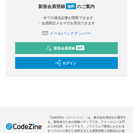
新規会員登録
のご案内
無料
・全ての過去記事が閲覧できます
・会員限定メルマガを受信できます
メールバックナンバー
新規会員登録
無料
ログイン
「CodeZine（コードジン）」は、株式会社翔泳社が運営す
る、開発者のための情報メディアです。テクノロジー入門
からAI活用、キャリアまで、ソフトウェア開発にかかわる
すべての人の学びと成長を支える最新情報と実践知をお届