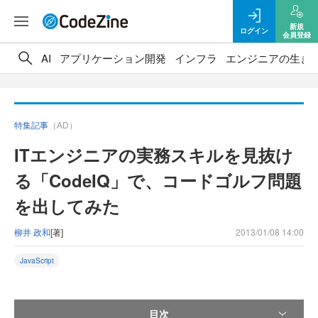
新規
ログイン
会員登録
AI
アプリケーション開発
インフラ
エンジニアの生き
特集記事
（AD）
ITエンジニアの実務スキルを見抜け
る「CodeIQ」で、コードゴルフ問題
を出してみた
柳井 政和
[著]
2013/01/08 14:00
JavaScript
目次