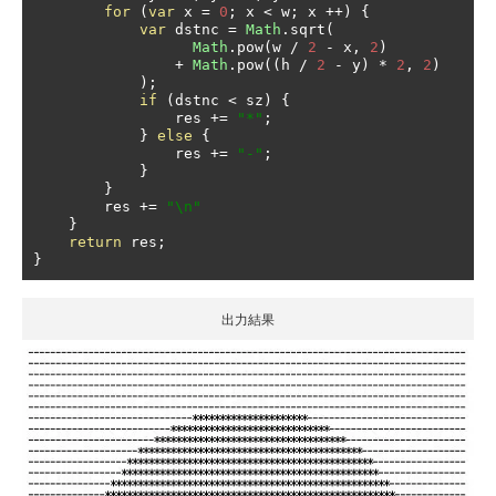
for
(
var
 x 
=
0
;
 x 
<
 w
;
 x 
++)
{
var
 dstnc 
=
Math
.
sqrt
(
Math
.
pow
(
w 
/
2
-
 x
,
2
)
+
Math
.
pow
((
h 
/
2
-
 y
)
*
2
,
2
)
);
if
(
dstnc 
<
 sz
)
{
                res 
+=
"*"
;
}
else
{
                res 
+=
"-"
;
}
}
        res 
+=
"\n"
}
return
 res
;
}
出力結果