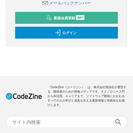
メールバックナンバー
新規会員登録
無料
ログイン
「CodeZine（コードジン）」は、株式会社翔泳社が運営す
る、開発者のための情報メディアです。テクノロジー入門
からAI活用、キャリアまで、ソフトウェア開発にかかわる
すべての人の学びと成長を支える最新情報と実践知をお届
けします。