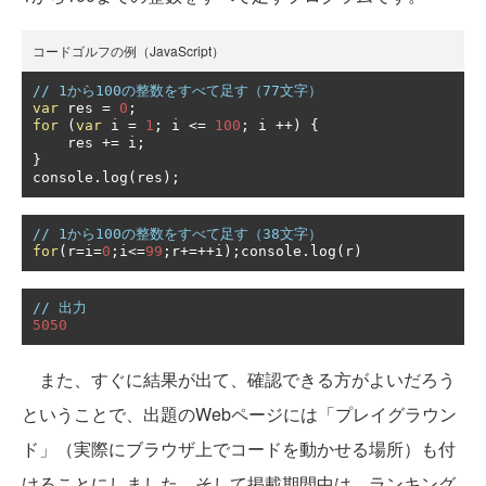
コードゴルフの例（JavaScript）
// 1から100の整数をすべて足す（77文字）
var
 res 
=
0
;
for
(
var
 i 
=
1
;
 i 
<=
100
;
 i 
++)
{
    res 
+=
 i
;
}
console
.
log
(
res
);
// 1から100の整数をすべて足す（38文字）
for
(
r
=
i
=
0
;
i
<=
99
;
r
+=++
i
);
console
.
log
(
r
)
// 出力
5050
また、すぐに結果が出て、確認できる方がよいだろう
ということで、出題のWebページには「プレイグラウン
ド」（実際にブラウザ上でコードを動かせる場所）も付
けることにしました。そして掲載期間中は、ランキング