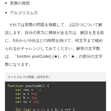
実務の発想
アルゴリズム力
それでは実際の問題を掲載して、上記3つについて解
説します。自分の実力に興味がある方は、解説を見る前
に、5分から10分ほどの時間を掛けて、何文字まで縮め
られるかチャレンジしてみてください。解答の文字数
は、「function yourCode() {★}」の「★」の部分の文字
数になります。
コードゴルフの問題（323文字）
function
 yourCode
()
{
var
 res 
=
""
;
var
 w 
=
80
;
var
 h 
=
40
;
var
 sz 
=
30
;
for
(
var
 y 
=
0
;
 y 
<
 h
;
 y 
++)
{