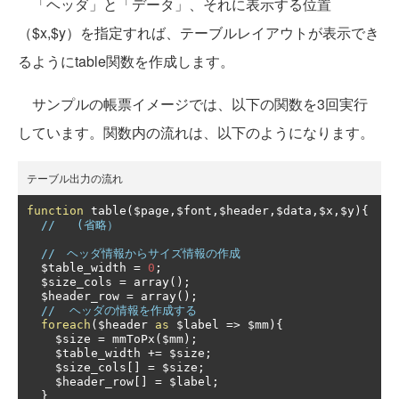
「ヘッダ」と「データ」、それに表示する位置
（$x,$y）を指定すれば、テーブルレイアウトが表示でき
るようにtable関数を作成します。
サンプルの帳票イメージでは、以下の関数を3回実行
しています。関数内の流れは、以下のようになります。
テーブル出力の流れ
function
 table
(
$page
,
$font
,
$header
,
$data
,
$x
,
$y
){
//   (省略）
//　ヘッダ情報からサイズ情報の作成
  $table_width 
=
0
;
  $size_cols 
=
 array
();
  $header_row 
=
 array
();
//  ヘッダの情報を作成する
foreach
(
$header 
as
 $label 
=>
 $mm
){
    $size 
=
 mmToPx
(
$mm
);
    $table_width 
+=
 $size
;
    $size_cols
[]
=
 $size
;
    $header_row
[]
=
 $label
;
}