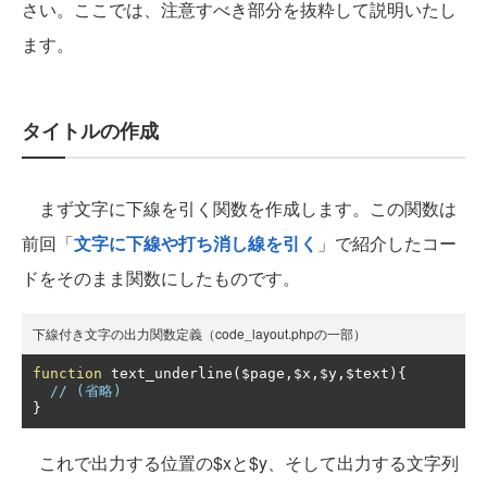
さい。ここでは、注意すべき部分を抜粋して説明いたし
ます。
タイトルの作成
まず文字に下線を引く関数を作成します。この関数は
前回「
文字に下線や打ち消し線を引く
」で紹介したコー
ドをそのまま関数にしたものです。
下線付き文字の出力関数定義（code_layout.phpの一部）
function
 text_underline
(
$page
,
$x
,
$y
,
$text
){
// (省略)
}
これで出力する位置の$xと$y、そして出力する文字列