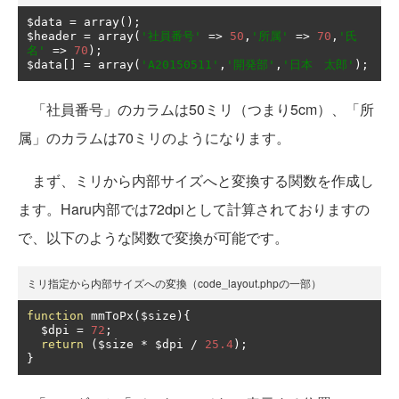
$data 
=
 array
();
$header 
=
 array
(
'社員番号'
=>
50
,
'所属'
=>
70
,
'氏
名'
=>
70
);
$data
[]
=
 array
(
'A20150511'
,
'開発部'
,
'日本　太郎'
);
「社員番号」のカラムは50ミリ（つまり5cm）、「所
属」のカラムは70ミリのようになります。
まず、ミリから内部サイズへと変換する関数を作成し
ます。Haru内部では72dpiとして計算されておりますの
で、以下のような関数で変換が可能です。
ミリ指定から内部サイズへの変換（code_layout.phpの一部）
function
 mmToPx
(
$size
){
  $dpi 
=
72
;
return
(
$size 
*
 $dpi 
/
25.4
);
}