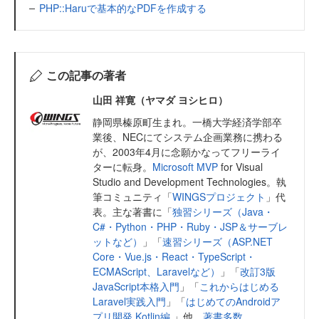
PHP::Haruで基本的なPDFを作成する
この記事の著者
山田 祥寛（ヤマダ ヨシヒロ）
静岡県榛原町生まれ。一橋大学経済学部卒
業後、NECにてシステム企画業務に携わる
が、2003年4月に念願かなってフリーライ
ターに転身。
Microsoft MVP
for Visual
Studio and Development Technologies。執
筆コミュニティ「
WINGSプロジェクト
」代
表。主な著書に「
独習シリーズ（Java・
C#・Python・PHP・Ruby・JSP＆サーブレ
ットなど）
」「
速習シリーズ（ASP.NET
Core・Vue.js・React・TypeScript・
ECMAScript、Laravelなど）
」「
改訂3版
JavaScript本格入門
」「
これからはじめる
Laravel実践入門
」「
はじめてのAndroidア
プリ開発 Kotlin編
」他、
著書多数
。