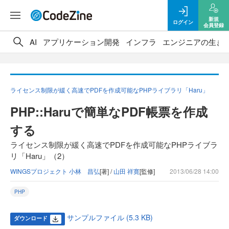
新規
ログイン
会員登録
AI
アプリケーション開発
インフラ
エンジニアの生き
ライセンス制限が緩く高速でPDFを作成可能なPHPライブラリ「Haru」
PHP::Haruで簡単なPDF帳票を作成
する
ライセンス制限が緩く高速でPDFを作成可能なPHPライブラ
リ「Haru」（2）
WINGSプロジェクト 小林 昌弘
[著] /
山田 祥寛
[監修]
2013/06/28 14:00
PHP
サンプルファイル (5.3 KB)
ダウンロード