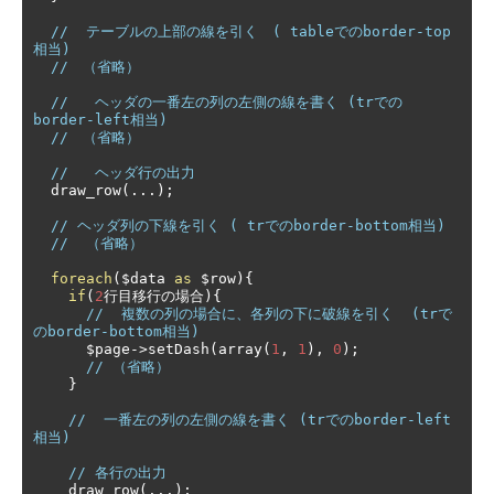
//  テーブルの上部の線を引く　( tableでのborder-top
相当)
//　（省略）
//   ヘッダの一番左の列の左側の線を書く (trでの
border-left相当)
//　（省略）
//   ヘッダ行の出力
  draw_row
(...);
// ヘッダ列の下線を引く ( trでのborder-bottom相当)
//  （省略）
foreach
(
$data 
as
 $row
){
if
(
2
行目移行の場合){
//  複数の列の場合に、各列の下に破線を引く  (trで
のborder-bottom相当)
      $page
->
setDash
(
array
(
1
,
1
),
0
);
// （省略）
}
//  一番左の列の左側の線を書く (trでのborder-left
相当)
// 各行の出力
    draw_row
(...);