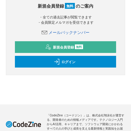
新規会員登録
のご案内
無料
・全ての過去記事が閲覧できます
・会員限定メルマガを受信できます
メールバックナンバー
新規会員登録
無料
ログイン
「CodeZine（コードジン）」は、株式会社翔泳社が運営す
る、開発者のための情報メディアです。テクノロジー入門
からAI活用、キャリアまで、ソフトウェア開発にかかわる
すべての人の学びと成長を支える最新情報と実践知をお届