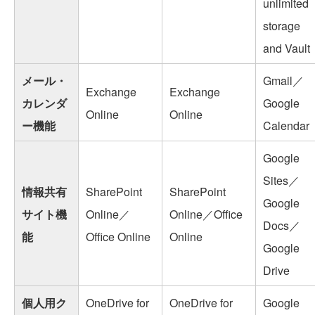
unlimited
storage
and Vault
メール・
Gmail／
Exchange
Exchange
カレンダ
Google
Online
Online
ー機能
Calendar
Google
Sites／
情報共有
SharePoint
SharePoint
Google
サイト機
Online／
Online／Office
Docs／
能
Office Online
Online
Google
Drive
個人用ク
OneDrive for
OneDrive for
Google