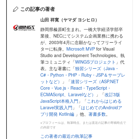
この記事の著者
山田 祥寛（ヤマダ ヨシヒロ）
静岡県榛原町生まれ。一橋大学経済学部卒
業後、NECにてシステム企画業務に携わる
が、2003年4月に念願かなってフリーライ
ターに転身。
Microsoft MVP
for Visual
Studio and Development Technologies。執
筆コミュニティ「
WINGSプロジェクト
」代
表。主な著書に「
独習シリーズ（Java・
C#・Python・PHP・Ruby・JSP＆サーブレ
ットなど）
」「
速習シリーズ（ASP.NET
Core・Vue.js・React・TypeScript・
ECMAScript、Laravelなど）
」「
改訂3版
JavaScript本格入門
」「
これからはじめる
Laravel実践入門
」「
はじめてのAndroidア
プリ開発 Kotlin編
」他、
著書多数
。
※プロフィールは、執筆時点、または直近の記事の寄稿時点で
の内容です
この著者の最近の執筆記事