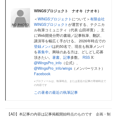
WINGSプロジェクト ナオキ（ナオキ）
＜
WINGSプロジェクト
について＞
有限会社
WINGSプロジェクト
が運営する、テクニカ
ル執筆コミュニティ（代表 山田祥寛）。主
にWeb開発分野の書籍／記事執筆、翻訳、
講演等を幅広く手がける。 2026年時点での
登録メンバ
は約50名で、現在も執筆メンバ
を
募集中
。興味のある方は、どしどし応募
頂きたい。
著書
、
記事
多数。
RSS
X:
@WingsPro_info
（公式）、
@WingsPro_info/wings
（メンバーリスト）
Facebook
※プロフィールは、執筆時点、または直近の記事の寄稿時点で
の内容です
この著者の最近の執筆記事
【AD】本記事の内容は記事掲載開始時点のものです 企画・制