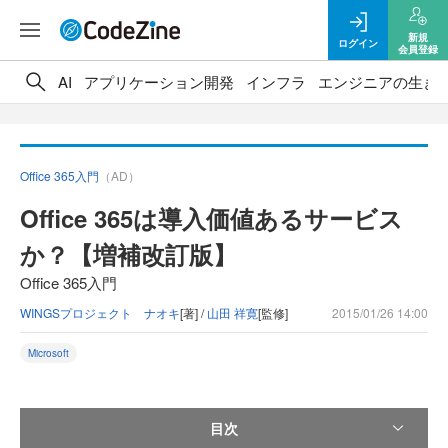
新規
ログイン
会員登録
AI
アプリケーション開発
インフラ
エンジニアの生き
Office 365入門
（AD）
Office 365は導入価値あるサービス
か？【増補改訂版】
Office 365入門
WINGSプロジェクト ナオキ
[著] /
山田 祥寛
[監修]
2015/01/26 14:00
Microsoft
目次