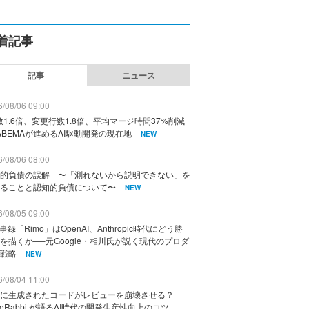
着記事
記事
ニュース
/08/06 09:00
数1.6倍、変更行数1.8倍、平均マージ時間37%削減
ABEMAが進めるAI駆動開発の現在地
NEW
/08/06 08:00
的負債の誤解 〜「測れないから説明できない」を
ることと認知的負債について〜
NEW
/08/05 09:00
議事録「Rimo」はOpenAI、Anthropic時代にどう勝
を描くか──元Google・相川氏が説く現代のプロダ
戦略
NEW
/08/04 11:00
に生成されたコードがレビューを崩壊させる？
deRabbitが語るAI時代の開発生産性向上のコツ