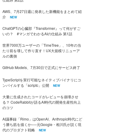
AWS、7月27日週に発表した新機能をまとめて紹
介
NEW
ChatGPTの心臓部『Transformer』って何がすご
いの？ #マンガでわかるAIの仕組み 第1話
世界7000万ユーザーの「TimeTree」、10年の当
たり前を壊して作り直す！UX大規模リニューア
ルの裏側
GitHub Models、7月30日で正式にサービス終了
TypeScriptを実行可能なネイティブバイナリにコ
ンパイルする「scriptc」公開
NEW
大量に生成されたコードがレビューを崩壊させ
る？ CodeRabbitが語るAI時代の開発生産性向上
のコツ
AI議事録「Rimo」はOpenAI、Anthropic時代にど
う勝ち筋を描くか──元Google・相川氏が説く現
代のプロダクト戦略
NEW