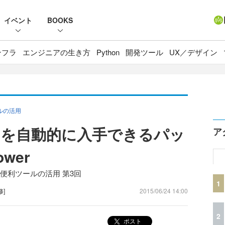
イベント
BOOKS
ンフラ
エンジニアの生き方
Python
開発ツール
UX／デザイン
ールの活用
リを自動的に入手できるパッ
ア
wer
する便利ツールの活用 第3回
1
修]
2015/06/24 14:00
2
ポスト