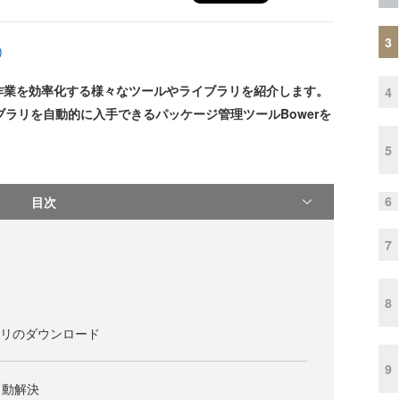
3
)
t開発作業を効率化する様々なツールやライブラリを紹介します。
4
ライブラリを自動的に入手できるパッケージ管理ツールBowerを
5
6
目次
7
8
ラリのダウンロード
9
自動解決