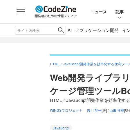
ニュース
記事
開発者のための情報メディア
AI
アプリケーション開発
イ
HTML／JavaScript開発作業を効率化する便利ツ
Web開発ライブラ
ケージ管理ツールBo
HTML／JavaScript開発作業を効率化
WINGSプロジェクト 吉川 英一
[著] /
山田 祥寛
[監
JavaScript