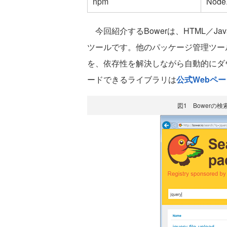
npm
Node
今回紹介するBowerは、HTML／Ja
ツールです。他のパッケージ管理ツール同様
を、依存性を解決しながら自動的にダウ
ードできるライブラリは
公式Webペー
図1 Bowerの