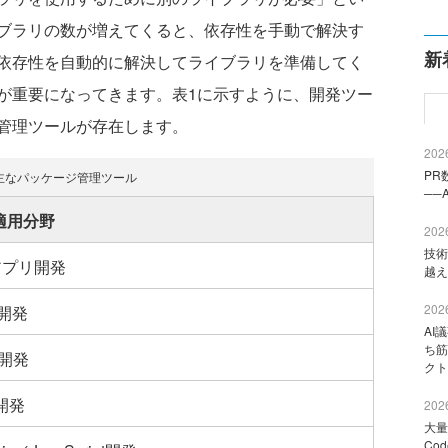
ブラリの数が増えてくると、依存性を手動で解決す
新
依存性を自動的に解決してライブラリを準備してく
が重要になってきます。表1に示すように、開発ツー
管理ツールが存在します。
2026
PR
主なパッケージ管理ツール
──
適用分野
2026
技術
アプリ開発
越え
2026
T開発
AI
ち筋
y開発
クト
開発
2026
大量
Co