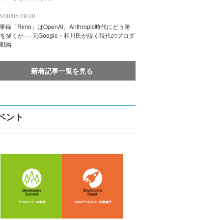
/08/05 09:00
議事録「Rimo」はOpenAI、Anthropic時代にどう勝
を描くか──元Google・相川氏が説く現代のプロダ
戦略
新着記事一覧を見る
ベント