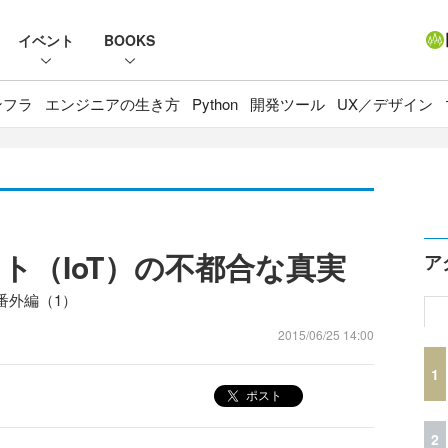
イベント
BOOKS
ンフラ
エンジニアの生き方
Python
開発ツール
UX／デザイン
ト（IoT）の不都合な真実
ア
番外編（1）
2015/06/25 14:00
1
ポスト
2