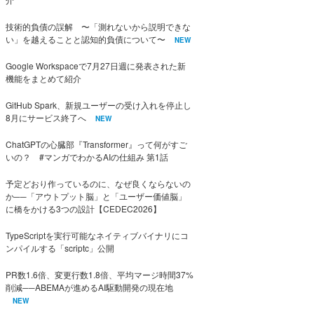
技術的負債の誤解 〜「測れないから説明できな
い」を越えることと認知的負債について〜
NEW
Google Workspaceで7月27日週に発表された新
機能をまとめて紹介
GitHub Spark、新規ユーザーの受け入れを停止し
8月にサービス終了へ
NEW
ChatGPTの心臓部『Transformer』って何がすご
いの？ #マンガでわかるAIの仕組み 第1話
予定どおり作っているのに、なぜ良くならないの
か──「アウトプット脳」と「ユーザー価値脳」
に橋をかける3つの設計【CEDEC2026】
TypeScriptを実行可能なネイティブバイナリにコ
ンパイルする「scriptc」公開
PR数1.6倍、変更行数1.8倍、平均マージ時間37%
削減──ABEMAが進めるAI駆動開発の現在地
NEW