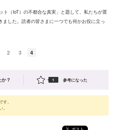
ト（IoT）の不都合な真実」と題して、私たちが置
てきました。読者の皆さまに一つでも何かお役に立っ
2
3
4
たか？
参考になった
1
です。
い。
ポスト