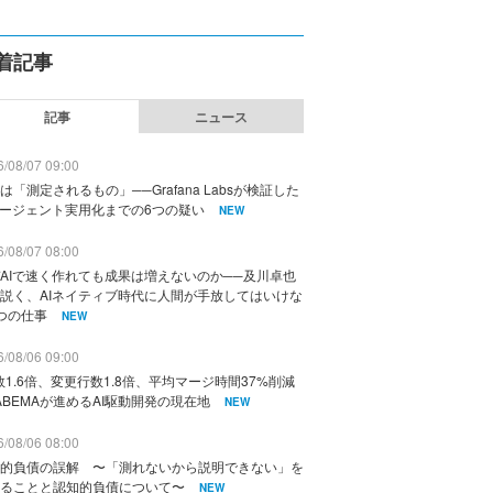
着記事
記事
ニュース
/08/07 09:00
は「測定されるもの」──Grafana Labsが検証した
エージェント実用化までの6つの疑い
NEW
/08/07 08:00
AIで速く作れても成果は増えないのか──及川卓也
説く、AIネイティブ時代に人間が手放してはいけな
つの仕事
NEW
/08/06 09:00
数1.6倍、変更行数1.8倍、平均マージ時間37%削減
ABEMAが進めるAI駆動開発の現在地
NEW
/08/06 08:00
的負債の誤解 〜「測れないから説明できない」を
ることと認知的負債について〜
NEW