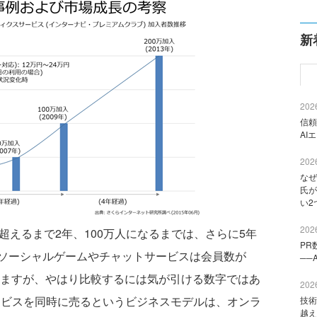
新
2026
信頼
AI
2026
なぜ
氏が
い2
2026
えるまで2年、100万人になるまでは、さらに5年
PR
ソーシャルゲームやチャットサービスは会員数が
──
りますが、やはり比較するには気が引ける数字ではあ
2026
サービスを同時に売るというビジネスモデルは、オンラ
技術
越え