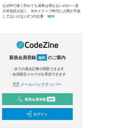
なぜAIで速く作れても成果は増えないのか──及
川卓也氏が説く、AIネイティブ時代に人間が手放
してはいけない2つの仕事
NEW
新規会員登録
のご案内
無料
・全ての過去記事が閲覧できます
・会員限定メルマガを受信できます
メールバックナンバー
新規会員登録
無料
ログイン