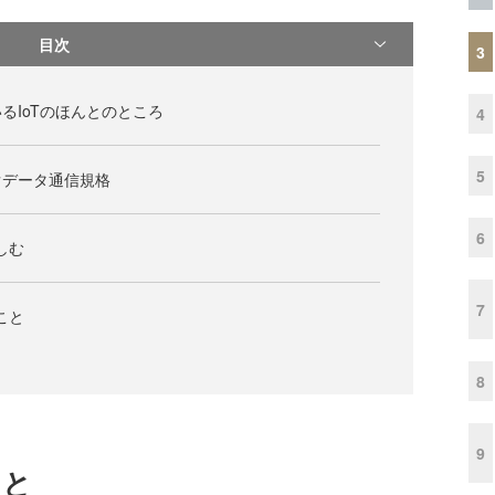
目次
3
るIoTのほんとのところ
4
5
ぐデータ通信規格
6
しむ
7
こと
8
9
こと