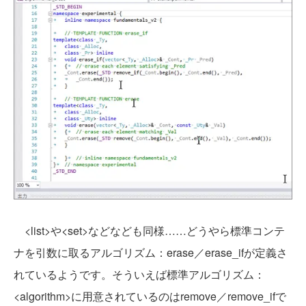
<list>や<set>などなども同様……どうやら標準コンテ
ナを引数に取るアルゴリズム：erase／erase_ifが定義さ
れているようです。そういえば標準アルゴリズム：
<algorithm>に用意されているのはremove／remove_ifで