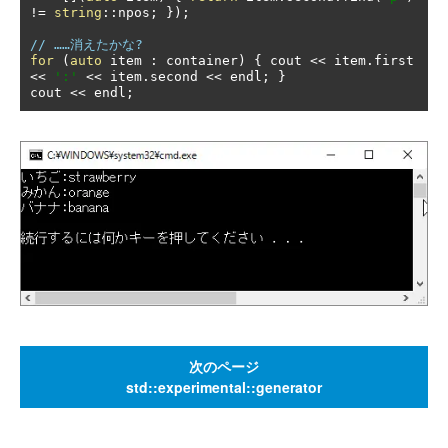
!=
string
::
npos
;
});
// ……消えたかな?
for
(
auto
 item 
:
 container
)
{
 cout 
<<
 item
.
first 
<<
':'
<<
 item
.
second 
<<
 endl
;
}
cout 
<<
 endl
;
次のページ
std::experimental::generator