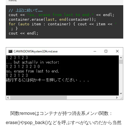
// 上記に続いて……
cout 
<<
"so, erase from last to end."
<<
 endl
;
container
.
erase
(
last
,
end
(
container
));
for
(
auto
 item 
:
 container
)
{
 cout 
<<
 item 
<<
' 
'
;
}
cout 
<<
 endl
;
関数removeはコンテナが持つ消去系メンバ関数：
erase()やpop_back()などを呼ぶすべがないのだから当然