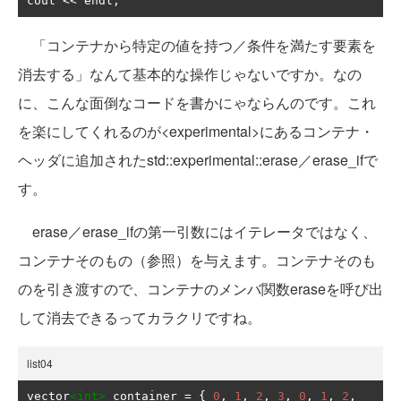
cout 
<<
 endl
;
「コンテナから特定の値を持つ／条件を満たす要素を
消去する」なんて基本的な操作じゃないですか。なの
に、こんな面倒なコードを書かにゃならんのです。これ
を楽にしてくれるのが<experimental>にあるコンテナ・
ヘッダに追加されたstd::experimental::erase／erase_ifで
す。
erase／erase_ifの第一引数にはイテレータではなく、
コンテナそのもの（参照）を与えます。コンテナそのも
のを引き渡すので、コンテナのメンバ関数eraseを呼び出
して消去できるってカラクリですね。
list04
vector
<int>
 container 
=
{
0
,
1
,
2
,
3
,
0
,
1
,
2
,