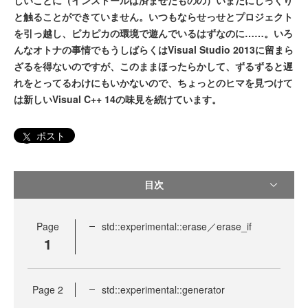
しいことに（インストールは済ませたものの）いまだにじっくり
と触ることができていません。いつもならせっせとプロジェクト
を引っ越し、ピカピカの環境で遊んでいるはずなのに……。いろ
んなオトナの事情でもうしばらくはVisual Studio 2013に留まら
ざるを得ないのですが、このままほったらかして、ずるずると遅
れをとってるわけにもいかないので、ちょっとのヒマを見つけて
は新しいVisual C++ 14の味見を続けています。
ポスト
目次
Page
std::experimental::erase／erase_if
1
Page
2
std::experimental::generator