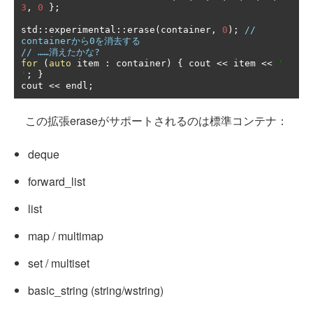
3
,
0
};
std
::
experimental
::
erase
(
container
,
0
);
// 
containerから0を消去する
// ……消えたかな?
for
(
auto
 item 
:
 container
)
{
 cout 
<<
 item 
<<
' 
'
;
}
cout 
<<
 endl
;
この拡張eraseがサポートされるのは標準コンテナ：
deque
forward_list
list
map / multimap
set / multiset
basic_string (string/wstring)