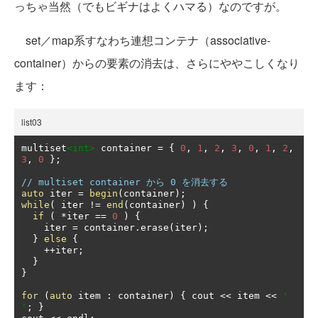
っちゃ当然（でもビギナはよくハマる）なのですが。
set／map系すなわち連想コンテナ（associative-
container）からの要素の消去は、さらにややこしくなり
ます：
list03
multiset
<int>
 container 
=
{
0
,
1
,
2
,
3
,
0
,
1
,
2
,
3
,
0
};
// multiset container から 0 を消去する
auto
 iter 
=
begin
(
container
);
while
(
 iter 
!=
end
(
container
)
)
{
if
(
*
iter 
==
0
)
{
    iter 
=
 container
.
erase
(
iter
);
}
else
{
++
iter
;
}
}
for
(
auto
 item 
:
 container
)
{
 cout 
<<
 item 
<<
' 
'
;
}