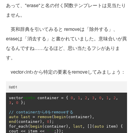
あって、"erase"と名の付く関数テンプレートは見当たり
ません。
英和辞典を引いてみると removeは「除外する」、
eraseは「消去する」と書かれていました。意味合いが異
なるんですね……なるほど、思い当たるフシがありま
す。
vector<int>から特定の要素をremoveしてみましょう：
list01
vector
<int>
 container 
=
{
0
,
1
,
2
,
3
,
0
,
1
,
2
,
3
,
0
};
// containerから0をremoveする
auto
last
=
remove
(
begin
(
container
),
end
(
container
),
0
);
for_each
(
begin
(
container
),
last
,
[](
auto
 item
)
{
cout 
<<
 item 
<<
' '
;});