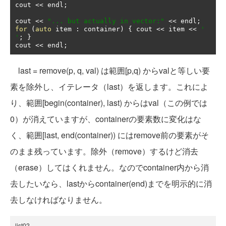
cout 
<<
 endl
;
cout 
<<
"... but actually in vector:"
<<
 endl
;
for
(
auto
 item 
:
 container
)
{
 cout 
<<
 item 
<<
' 
'
;
}
cout 
<<
 endl
;
last = remove(p, q, val) は範囲[p,q) からvalと等しい要
素を除外し、イテレータ（last）を返します。これによ
り、範囲[begin(container), last) からはval（この例では
0）が消えていますが、containerの要素数に変化はな
く、範囲[last, end(container)) にはremove前の要素がそ
のまま残っています。除外（remove）するけど消去
（erase）してはくれません。なのでcontainer内から消
去したいなら、lastからcontainer(end)までを明示的に消
去しなければなりません。
list02