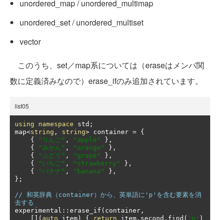
unordered_map / unordered_multimap
unordered_set / unordered_multiset
vector
このうち、set／map系については（eraseはメンバ関
数に定義済みなので）erase_ifのみ追加されています。
list05
using
namespace
 std
;
map
<
string
,
string
>
 container 
=
{
{
"りんご"
,
"apple"
},
{
"みかん"
,
"orange"
},
{
"ぶどう"
,
"grape"
},
{
"いちご"
,
"strawberry"
},
{
"バナナ"
,
"banana"
},
};
// 和英辞典（container）から、英単語に'p'を含む要素を消
去する
experimental
::
erase_if
(
container
,
[](
auto
 item
)
{
return
 item
.
second
.
find
(
'p'
)