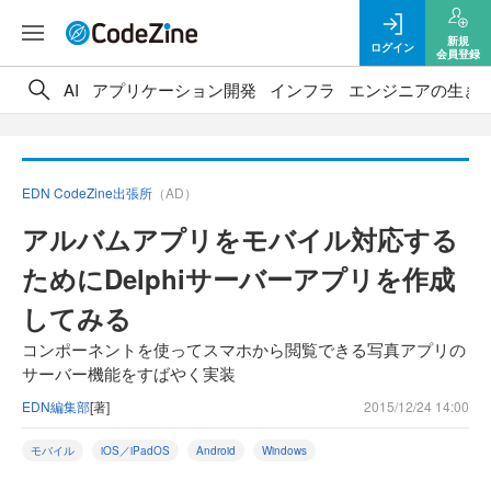
新規
ログイン
会員登録
AI
アプリケーション開発
インフラ
エンジニアの生き
EDN CodeZine出張所
（AD）
アルバムアプリをモバイル対応する
ためにDelphiサーバーアプリを作成
してみる
コンポーネントを使ってスマホから閲覧できる写真アプリの
サーバー機能をすばやく実装
EDN編集部
[著]
2015/12/24 14:00
モバイル
iOS／iPadOS
Android
Windows