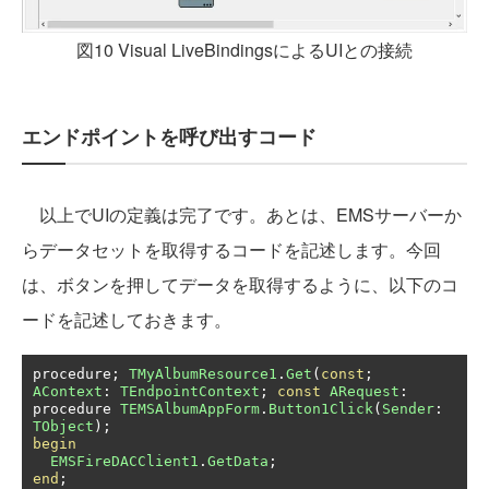
図10 Visual LiveBindingsによるUIとの接続
エンドポイントを呼び出すコード
以上でUIの定義は完了です。あとは、EMSサーバーか
らデータセットを取得するコードを記述します。今回
は、ボタンを押してデータを取得するように、以下のコ
ードを記述しておきます。
procedure
;
TMyAlbumResource1
.
Get
(
const
;
AContext
:
TEndpointContext
;
const
ARequest
:
procedure 
TEMSAlbumAppForm
.
Button1Click
(
Sender
:
TObject
);
begin
EMSFireDACClient1
.
GetData
;
end
;