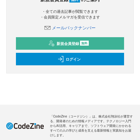
・全ての過去記事が閲覧できます
・会員限定メルマガを受信できます
メールバックナンバー
新規会員登録
無料
ログイン
「CodeZine（コードジン）」は、株式会社翔泳社が運営す
る、開発者のための情報メディアです。テクノロジー入門
からAI活用、キャリアまで、ソフトウェア開発にかかわる
すべての人の学びと成長を支える最新情報と実践知をお届
けします。