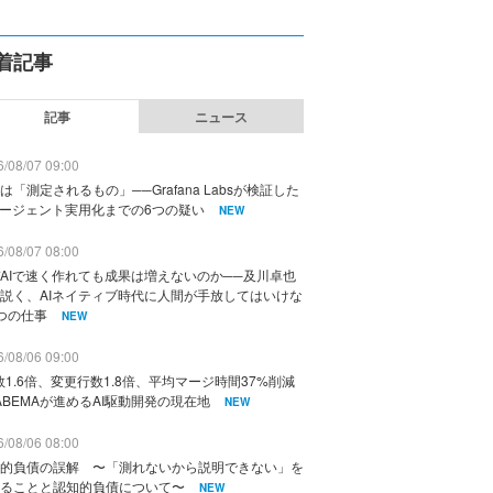
着記事
記事
ニュース
/08/07 09:00
は「測定されるもの」──Grafana Labsが検証した
エージェント実用化までの6つの疑い
NEW
/08/07 08:00
AIで速く作れても成果は増えないのか──及川卓也
説く、AIネイティブ時代に人間が手放してはいけな
つの仕事
NEW
/08/06 09:00
数1.6倍、変更行数1.8倍、平均マージ時間37%削減
ABEMAが進めるAI駆動開発の現在地
NEW
/08/06 08:00
的負債の誤解 〜「測れないから説明できない」を
ることと認知的負債について〜
NEW