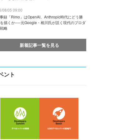
/08/05 09:00
議事録「Rimo」はOpenAI、Anthropic時代にどう勝
を描くか──元Google・相川氏が説く現代のプロダ
戦略
新着記事一覧を見る
ベント