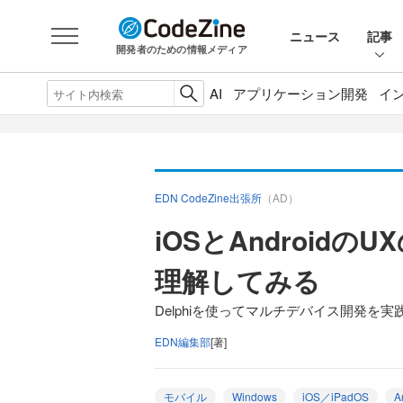
ニュース
記事
開発者のための情報メディア
AI
アプリケーション開発
イ
EDN CodeZine出張所
（AD）
iOSとAndroid
理解してみる
Delphiを使ってマルチデバイス開発を
EDN編集部
[著]
モバイル
Windows
iOS／iPadOS
A