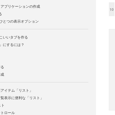
スアプリケーションの作成
10
る
のもうひとつの表示オプション
っこいいタブを作る
ン」にするには？
作る
構成
須アイテム「リスト」
一覧表示に便利な「リスト」
スト
ントロール