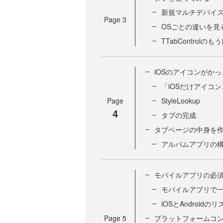
新規マルチデバイ
Page
3
OSごとの違いを見
TTabControl
iOSのアイコンがか
「iOSだけアイコ
Page
StyleLookup
4
タブの完成
タブページの中身を
アルバムアプリの
モバイルアプリの必
モバイルアプリで
iOSとAndroidのリ
Page
5
プラットフォームコ