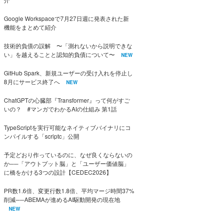
Google Workspaceで7月27日週に発表された新
機能をまとめて紹介
技術的負債の誤解 〜「測れないから説明できな
い」を越えることと認知的負債について〜
NEW
GitHub Spark、新規ユーザーの受け入れを停止し
8月にサービス終了へ
NEW
ChatGPTの心臓部『Transformer』って何がすご
いの？ #マンガでわかるAIの仕組み 第1話
TypeScriptを実行可能なネイティブバイナリにコ
ンパイルする「scriptc」公開
予定どおり作っているのに、なぜ良くならないの
か──「アウトプット脳」と「ユーザー価値脳」
に橋をかける3つの設計【CEDEC2026】
PR数1.6倍、変更行数1.8倍、平均マージ時間37%
削減──ABEMAが進めるAI駆動開発の現在地
NEW