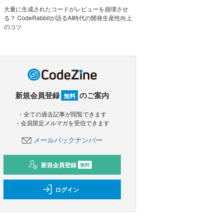
大量に生成されたコードがレビューを崩壊させ
る？ CodeRabbitが語るAI時代の開発生産性向上
のコツ
新規会員登録
のご案内
無料
・全ての過去記事が閲覧できます
・会員限定メルマガを受信できます
メールバックナンバー
新規会員登録
無料
ログイン