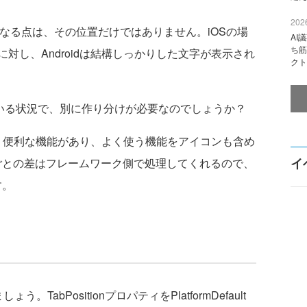
2026
が異なる点は、その位置だけではありません。iOSの場
AI
ち筋
対し、Androidは結構しっかりした文字が表示され
クト
いる状況で、別に作り分けが必要なのでしょうか？
upという便利な機能があり、よく使う機能をアイコンも含め
イ
ごとの差はフレームワーク側で処理してくれるので、
す。
。TabPositionプロパティをPlatformDefault