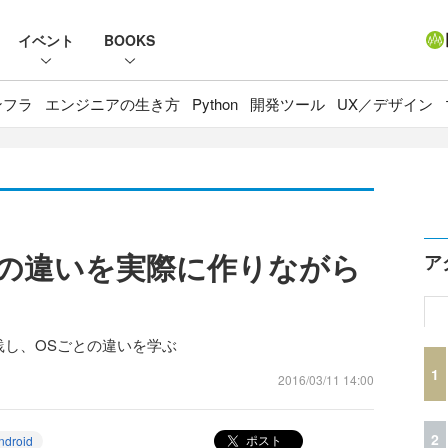
イベント
BOOKS
ンフラ
エンジニアの生き方
Python
開発ツール
UX／デザイン
のUXの違いを実際に作りながら
ア
実践し、OSごとの違いを学ぶ
1
2016/03/11 14:00
2
ポスト
ndroid