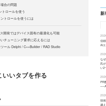
う場合の問題
ントロールを使う
新
コントロールを使うには
デバイス開発ではデバイス固有の最適化も可能
2026
かいチューニング要求に応えるには
信頼
AI
elphi / C++Builder / RAD Studio
2026
なぜ
氏が
い2
こいいタブを作る
2026
PR
──
2026
？
技術
越え