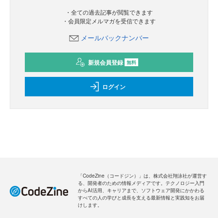
・全ての過去記事が閲覧できます
・会員限定メルマガを受信できます
メールバックナンバー
新規会員登録
無料
ログイン
「CodeZine（コードジン）」は、株式会社翔泳社が運営す
る、開発者のための情報メディアです。テクノロジー入門
からAI活用、キャリアまで、ソフトウェア開発にかかわる
すべての人の学びと成長を支える最新情報と実践知をお届
けします。