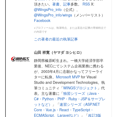
頂きたい。
著書
、
記事
多数。
RSS
X:
@WingsPro_info
（公式）、
@WingsPro_info/wings
（メンバーリスト）
Facebook
※プロフィールは、執筆時点、または直近の記事の寄稿時点で
の内容です
この著者の最近の執筆記事
山田 祥寛（ヤマダ ヨシヒロ）
静岡県榛原町生まれ。一橋大学経済学部卒
業後、NECにてシステム企画業務に携わる
が、2003年4月に念願かなってフリーライ
ターに転身。
Microsoft MVP
for Visual
Studio and Development Technologies。執
筆コミュニティ「
WINGSプロジェクト
」代
表。主な著書に「
独習シリーズ（Java・
C#・Python・PHP・Ruby・JSP＆サーブレ
ットなど）
」「
速習シリーズ（ASP.NET
Core・Vue.js・React・TypeScript・
ECMAScript、Laravelなど）
」「
改訂3版