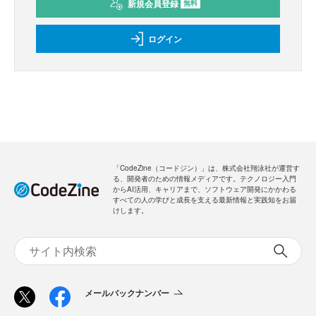
新規会員登録
無料
ログイン
「CodeZine（コードジン）」は、株式会社翔泳社が運営す
る、開発者のための情報メディアです。テクノロジー入門
からAI活用、キャリアまで、ソフトウェア開発にかかわる
すべての人の学びと成長を支える最新情報と実践知をお届
けします。
メールバックナンバー