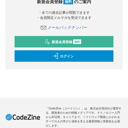
新規会員登録
のご案内
無料
・全ての過去記事が閲覧できます
・会員限定メルマガを受信できます
メールバックナンバー
新規会員登録
無料
ログイン
「CodeZine（コードジン）」は、株式会社翔泳社が運営す
る、開発者のための情報メディアです。テクノロジー入門
からAI活用、キャリアまで、ソフトウェア開発にかかわる
すべての人の学びと成長を支える最新情報と実践知をお届
けします。