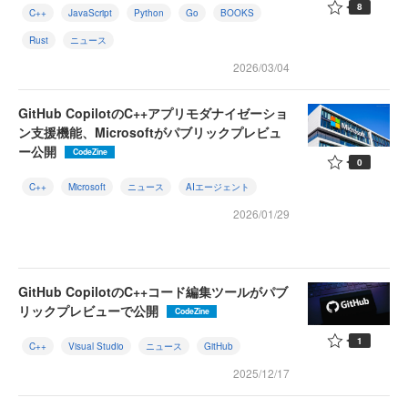
8
C++
JavaScript
Python
Go
BOOKS
Rust
ニュース
2026/03/04
GitHub CopilotのC++アプリモダナイゼーショ
ン支援機能、Microsoftがパブリックプレビュ
ー公開
CodeZine
0
C++
Microsoft
ニュース
AIエージェント
2026/01/29
GitHub CopilotのC++コード編集ツールがパブ
リックプレビューで公開
CodeZine
1
C++
Visual Studio
ニュース
GitHub
2025/12/17