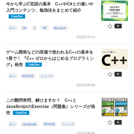
今から学ぶC言語の基本 C++やC#との違いや
入門コンテンツ、勉強法をまとめて紹介
CodeZine
0
C++
C#
C
IoT
組み込み
2025/10/14
ゲーム開発などの現場で使われるC++の基本を
1冊で！ 『C++ ゼロからはじめるプログラミン
グ』発売
CodeZine
0
C++
BOOKS
ニュース
2025/09/08
この難問奇問、解けますか？ C++と
JavaScriptのExercise（問題集）シリーズが発
売
CodeZine
0
C++
JavaScript
BOOKS
ニュース
2025/08/06