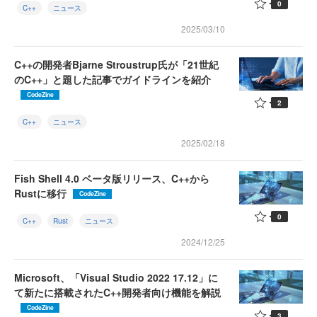
0
C++
ニュース
2025/03/10
C++の開発者Bjarne Stroustrup氏が「21世紀
のC++」と題した記事でガイドラインを紹介
CodeZine
2
C++
ニュース
2025/02/18
Fish Shell 4.0 ベータ版リリース、C++から
Rustに移行
CodeZine
0
C++
Rust
ニュース
2024/12/25
Microsoft、「Visual Studio 2022 17.12」に
て新たに搭載されたC++開発者向け機能を解説
CodeZine
3