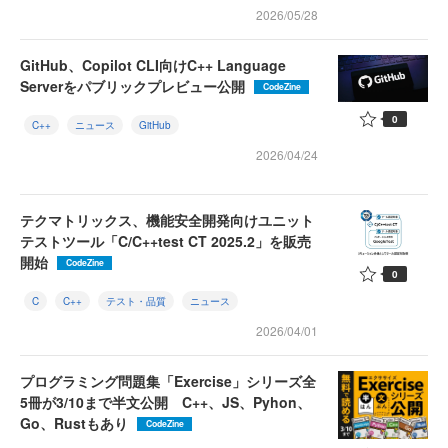
2026/05/28
GitHub、Copilot CLI向けC++ Language
Serverをパブリックプレビュー公開
CodeZine
0
C++
ニュース
GitHub
2026/04/24
テクマトリックス、機能安全開発向けユニット
テストツール「C/C++test CT 2025.2」を販売
開始
CodeZine
0
C
C++
テスト・品質
ニュース
2026/04/01
プログラミング問題集「Exercise」シリーズ全
5冊が3/10まで半文公開 C++、JS、Pyhon、
Go、Rustもあり
CodeZine