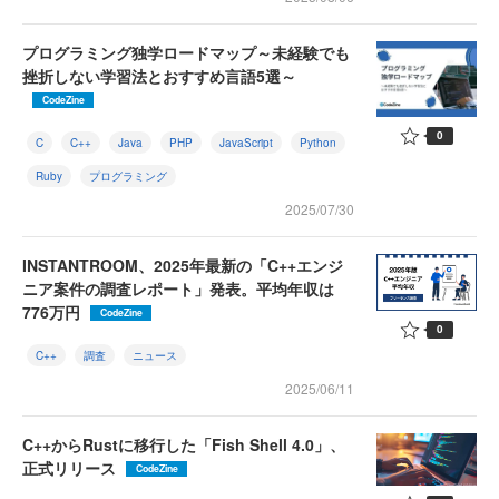
プログラミング独学ロードマップ～未経験でも
挫折しない学習法とおすすめ言語5選～
CodeZine
0
C
C++
Java
PHP
JavaScript
Python
Ruby
プログラミング
2025/07/30
INSTANTROOM、2025年最新の「C++エンジ
ニア案件の調査レポート」発表。平均年収は
776万円
CodeZine
0
C++
調査
ニュース
2025/06/11
C++からRustに移行した「Fish Shell 4.0」、
正式リリース
CodeZine