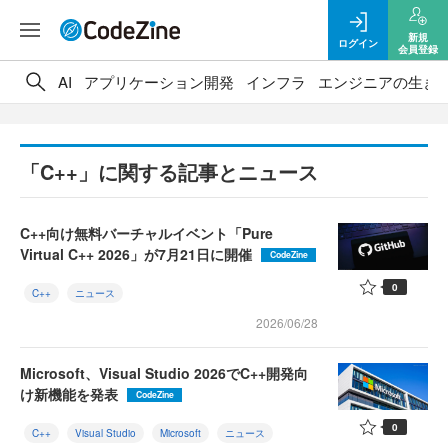
新規
ログイン
会員登録
AI
アプリケーション開発
インフラ
エンジニアの生き
「C++」に関する記事とニュース
C++向け無料バーチャルイベント「Pure
Virtual C++ 2026」が7月21日に開催
CodeZine
0
C++
ニュース
2026/06/28
Microsoft、Visual Studio 2026でC++開発向
け新機能を発表
CodeZine
0
C++
Visual Studio
Microsoft
ニュース