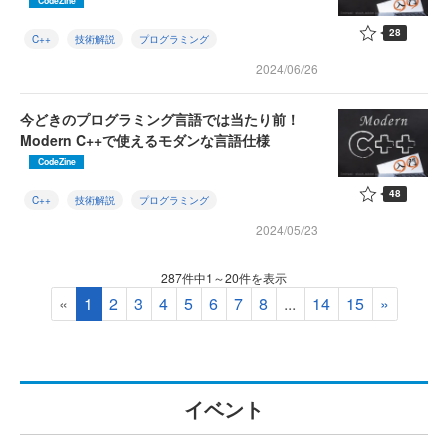
CodeZine
28
C++
技術解説
プログラミング
2024/06/26
今どきのプログラミング言語では当たり前！
Modern C++で使えるモダンな言語仕様
CodeZine
48
C++
技術解説
プログラミング
2024/05/23
287件中1～20件を表示
«
1
2
3
4
5
6
7
8
...
14
15
»
イベント