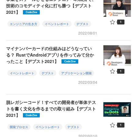
技術のコモディティ化に打ち勝つ【デブスト
2021】
CodeZine
1
エンジニアの生き方
イベントレポート
デブスト
2022/08/01
マイナンバーカードの仕組みはどうなってい
る？ RustでAndroidアプリを作ってみて分か
ったこと【デブスト2021】
CodeZine
1
イベントレポート
デブスト
アプリケーション開発
2022/03/04
脱レガシーコード！すべての開発者が単体テス
トを書く文化を作るまでの取り組み【デブスト
2021】
CodeZine
1
開発プロセス
イベントレポート
デブスト
2022/02/10