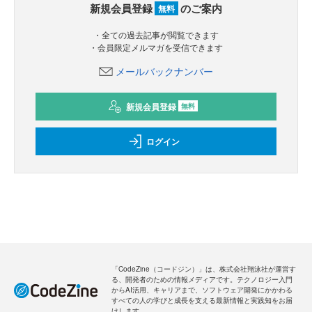
新規会員登録
のご案内
無料
・全ての過去記事が閲覧できます
・会員限定メルマガを受信できます
メールバックナンバー
新規会員登録
無料
ログイン
「CodeZine（コードジン）」は、株式会社翔泳社が運営す
る、開発者のための情報メディアです。テクノロジー入門
からAI活用、キャリアまで、ソフトウェア開発にかかわる
すべての人の学びと成長を支える最新情報と実践知をお届
けします。