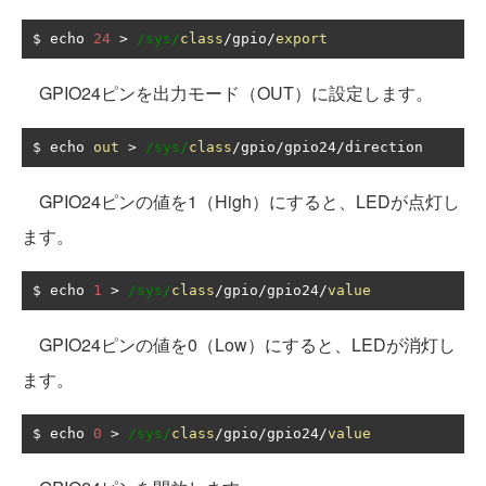
$ echo 
24
>
/sys/
class
/
gpio
/
export
GPIO24ピンを出力モード（OUT）に設定します。
$ echo 
out
>
/sys/
class
/
gpio
/
gpio24
/
direction
GPIO24ピンの値を1（High）にすると、LEDが点灯し
ます。
$ echo 
1
>
/sys/
class
/
gpio
/
gpio24
/
value
GPIO24ピンの値を0（Low）にすると、LEDが消灯し
ます。
$ echo 
0
>
/sys/
class
/
gpio
/
gpio24
/
value