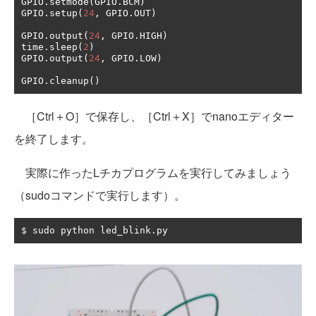
GPIO
.
setmode
(
GPIO
.
BCM
)
GPIO
.
setup
(
24
,
 GPIO
.
OUT
)
GPIO
.
output
(
24
,
 GPIO
.
HIGH
)
time
.
sleep
(
2
)
GPIO
.
output
(
24
,
 GPIO
.
LOW
)
GPIO
.
cleanup
()
［Ctrl＋O］で保存し、［Ctrl＋X］でnanoエディター
を終了します。
実際に作ったLチカプログラムを実行してみましょう
（sudoコマンドで実行します）。
$ sudo python led_blink
.
py