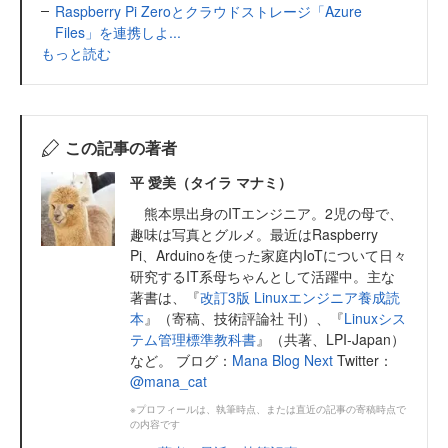
Raspberry Pi Zeroとクラウドストレージ「Azure
Files」を連携しよ...
もっと読む
この記事の著者
平 愛美（タイラ マナミ）
熊本県出身のITエンジニア。2児の母で、
趣味は写真とグルメ。最近はRaspberry
Pi、Arduinoを使った家庭内IoTについて日々
研究するIT系母ちゃんとして活躍中。主な
著書は、『
改訂3版 Linuxエンジニア養成読
本
』（寄稿、技術評論社 刊）、『
Linuxシス
テム管理標準教科書
』（共著、LPI-Japan）
など。 ブログ：
Mana Blog Next
Twitter：
@mana_cat
※プロフィールは、執筆時点、または直近の記事の寄稿時点で
の内容です