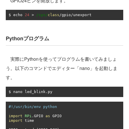
GPIO24ピンを開放します。
$ echo 
24
>
/sys/
class
/
gpio
/
unexport
Pythonプログラム
実際にPythonを使ってプログラムを書いてみましょ
う。以下のコマンドでエディター「nano」を起動しま
す。
$ nano led_blink
.
py
#!/usr/bin/env python
import
RPi
.
GPIO 
as
import
 time
