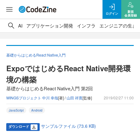
新規
ログイン
会員登録
AI
アプリケーション開発
インフラ
エンジニアの生き
基礎からはじめるReact Native入門
ExpoではじめるReact Native開発環
境の構築
基礎からはじめるReact Native入門 第2回
WINGSプロジェクト 中川 幸哉
[著] /
山田 祥寛
[監修]
2019/02/27 11:00
JavaScript
Android
サンプルファイル (73.6 KB)
ダウンロード