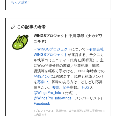
もっと読む
この記事の著者
WINGSプロジェクト 中川 幸哉（ナカガワ
ユキヤ）
＜
WINGSプロジェクト
について＞
有限会社
WINGSプロジェクト
が運営する、テクニカ
ル執筆コミュニティ（代表 山田祥寛）。主
にWeb開発分野の書籍／記事執筆、翻訳、
講演等を幅広く手がける。 2026年時点での
登録メンバ
は約50名で、現在も執筆メンバ
を
募集中
。興味のある方は、どしどし応募
頂きたい。
著書
、
記事
多数。
RSS
X:
@WingsPro_info
（公式）、
@WingsPro_info/wings
（メンバーリスト）
Facebook
※プロフィールは、執筆時点、または直近の記事の寄稿時点で
の内容です