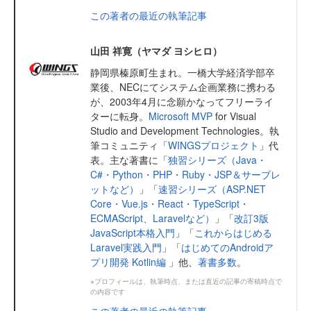
この著者の最近の執筆記事
山田 祥寛（ヤマダ ヨシヒロ）
静岡県榛原町生まれ。一橋大学経済学部卒
業後、NECにてシステム企画業務に携わる
が、2003年4月に念願かなってフリーライ
ターに転身。
Microsoft MVP
for Visual
Studio and Development Technologies。執
筆コミュニティ「
WINGSプロジェクト
」代
表。主な著書に「
独習シリーズ（Java・
C#・Python・PHP・Ruby・JSP＆サーブレ
ットなど）
」「
速習シリーズ（ASP.NET
Core・Vue.js・React・TypeScript・
ECMAScript、Laravelなど）
」「
改訂3版
JavaScript本格入門
」「
これからはじめる
Laravel実践入門
」「
はじめてのAndroidア
プリ開発 Kotlin編
」他、
著書多数
。
※プロフィールは、執筆時点、または直近の記事の寄稿時点で
の内容です
この著者の最近の執筆記事