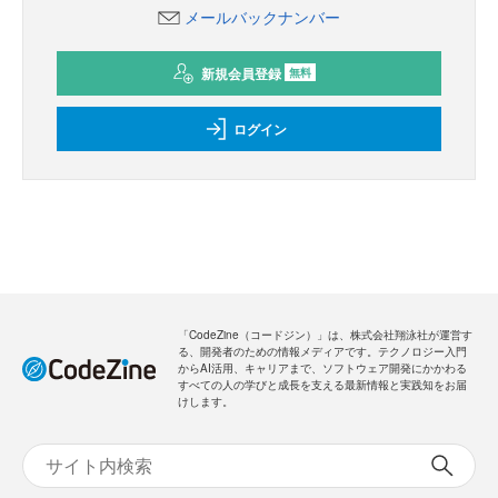
メールバックナンバー
新規会員登録
無料
ログイン
「CodeZine（コードジン）」は、株式会社翔泳社が運営す
る、開発者のための情報メディアです。テクノロジー入門
からAI活用、キャリアまで、ソフトウェア開発にかかわる
すべての人の学びと成長を支える最新情報と実践知をお届
けします。