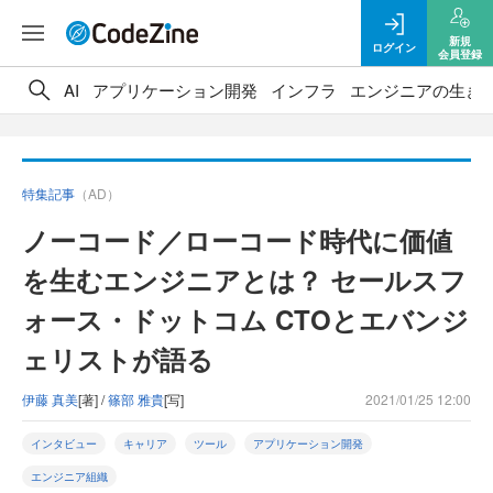
新規
ログイン
会員登録
AI
アプリケーション開発
インフラ
エンジニアの生き
特集記事
（AD）
ノーコード／ローコード時代に価値
を生むエンジニアとは？ セールスフ
ォース・ドットコム CTOとエバンジ
ェリストが語る
伊藤 真美
[著] /
篠部 雅貴
[写]
2021/01/25 12:00
インタビュー
キャリア
ツール
アプリケーション開発
エンジニア組織