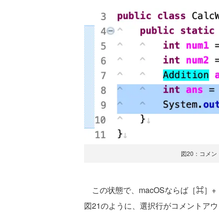
図20：コメ
この状態で、macOSならば［⌘］+［/
図21のように、選択行がコメントア