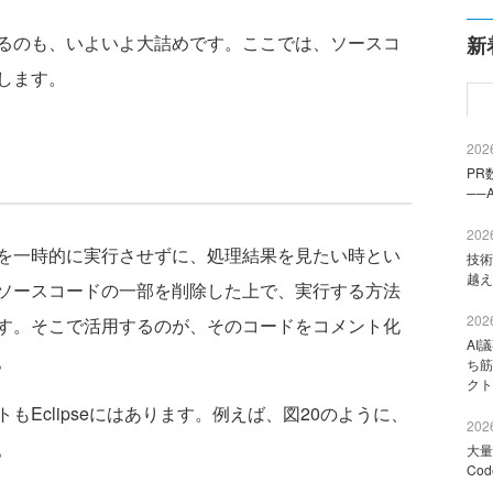
るのも、いよいよ大詰めです。ここでは、ソースコ
新
します。
2026
PR
──
2026
を一時的に実行させずに、処理結果を見たい時とい
技術
越え
ソースコードの一部を削除した上で、実行する方法
2026
す。そこで活用するのが、そのコードをコメント化
AI
。
ち筋
クト
Eclipseにはあります。例えば、図20のように、
2026
。
大量
Co