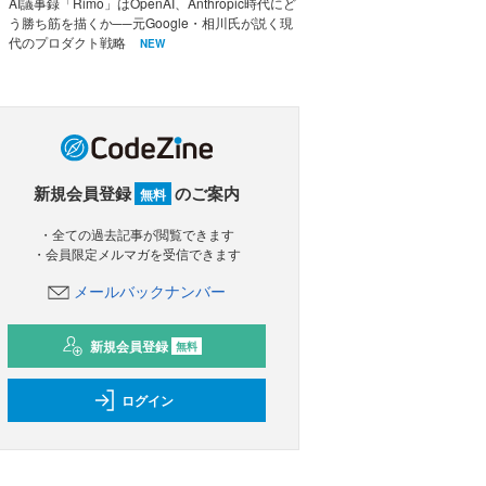
AI議事録「Rimo」はOpenAI、Anthropic時代にど
う勝ち筋を描くか──元Google・相川氏が説く現
代のプロダクト戦略
NEW
新規会員登録
のご案内
無料
・全ての過去記事が閲覧できます
・会員限定メルマガを受信できます
メールバックナンバー
新規会員登録
無料
ログイン