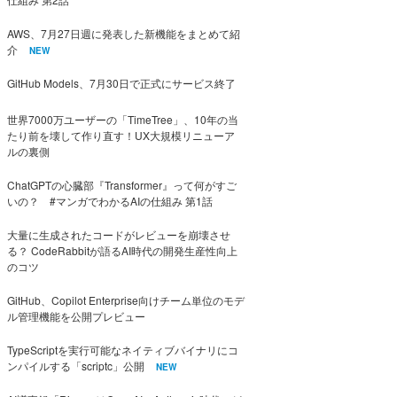
AWS、7月27日週に発表した新機能をまとめて紹
介
NEW
GitHub Models、7月30日で正式にサービス終了
世界7000万ユーザーの「TimeTree」、10年の当
たり前を壊して作り直す！UX大規模リニューア
ルの裏側
ChatGPTの心臓部『Transformer』って何がすご
いの？ #マンガでわかるAIの仕組み 第1話
大量に生成されたコードがレビューを崩壊させ
る？ CodeRabbitが語るAI時代の開発生産性向上
のコツ
GitHub、Copilot Enterprise向けチーム単位のモデ
ル管理機能を公開プレビュー
TypeScriptを実行可能なネイティブバイナリにコ
ンパイルする「scriptc」公開
NEW