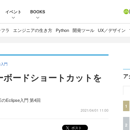
イベント
BOOKS
ンフラ
エンジニアの生き方
Python
開発ツール
UX／デザイン
e入門
なキーボードショートカットを
ア
clipse入門 第4回
1
2021/04/01 11:00
2
ポスト