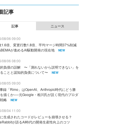
着記事
記事
ニュース
/08/06 09:00
数1.6倍、変更行数1.8倍、平均マージ時間37%削減
ABEMAが進めるAI駆動開発の現在地
NEW
/08/06 08:00
的負債の誤解 〜「測れないから説明できない」を
ることと認知的負債について〜
NEW
/08/05 09:00
議事録「Rimo」はOpenAI、Anthropic時代にどう勝
を描くか──元Google・相川氏が説く現代のプロダ
戦略
NEW
/08/04 11:00
に生成されたコードがレビューを崩壊させる？
deRabbitが語るAI時代の開発生産性向上のコツ