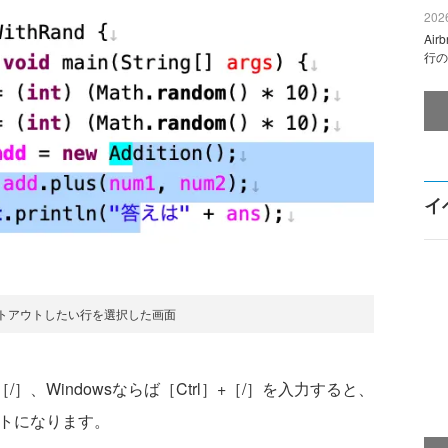
2026
Ai
行の
イ
ントアウトしたい行を選択した画面
］、Windowsならば［Ctrl］+［/］を入力すると、
ウトになります。