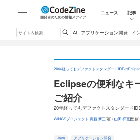
ニュース
記事
開発者のための情報メディア
AI
アプリケーション開発
イ
20年経ってもデファクトスタンダードIDEのEclips
Eclipseの便利
ご紹介
20年経ってもデファクトスタンダードIDEのE
WINGSプロジェクト 齊藤 新三
[著] /
山田 祥寛
[監修]
Java
アプリケーション開発