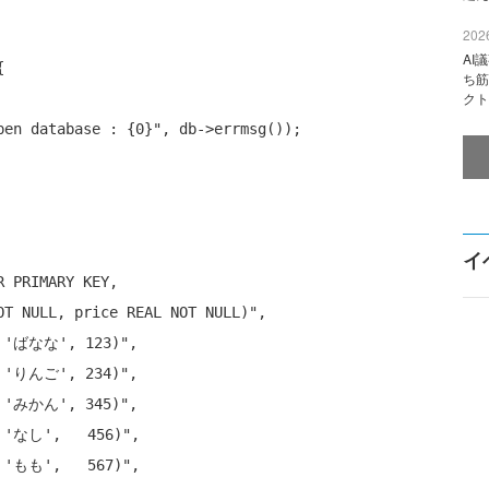
2026
AI


ち筋
クト
pen database : {0}"
, db->errmsg());

イ
XT NOT 
NULL
, price REAL NOT 
NULL
)",

, 'ばなな', 123)"
,

, 'りんご', 234)"
,

, 'みかん', 345)"
,

, 'なし',   456)"
,

, 'もも',   567)"
,
