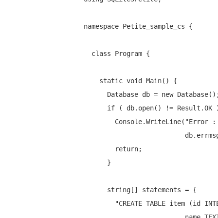
namespace
 Petite_sample_cs {

class
 Program {

static
void
 Main() {

      Database db = 
new
 Database();
if
 ( db.open() != Result.OK )
        Console.WriteLine(
"Error :
                          db.errmsg());

return
;

      }

string
[] statements = {

        "CREATE TABLE item (id INTEGER PRIMARY KEY,

                          name TEXT NOT NULL, price REAL NOT NULL)",
