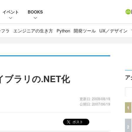
イベント
BOOKS
ンフラ
エンジニアの生き方
Python
開発ツール
UX／デザイン
ライブラリの.NET化
ア
更新日: 2008/08/19
公開日: 2007/06/19
1
ポスト
2