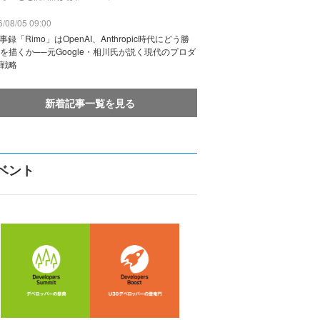
/08/05 09:00
議事録「Rimo」はOpenAI、Anthropic時代にどう勝
を描くか──元Google・相川氏が説く現代のプロダ
戦略
新着記事一覧を見る
ベント