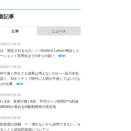
着記事
記事
ニュース
/08/07 09:00
は「測定されるもの」──Grafana Labsが検証した
エージェント実用化までの6つの疑い
NEW
/08/07 08:00
AIで速く作れても成果は増えないのか──及川卓也
説く、AIネイティブ時代に人間が手放してはいけな
つの仕事
NEW
/08/06 09:00
数1.6倍、変更行数1.8倍、平均マージ時間37%削減
ABEMAが進めるAI駆動開発の現在地
/08/06 08:00
的負債の誤解 〜「測れないから説明できない」を
ることと認知的負債について〜