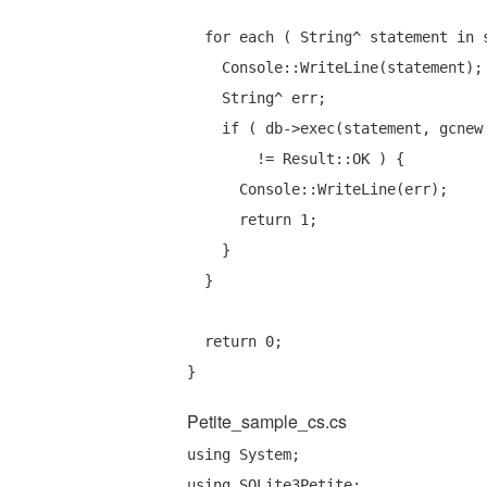
for
 each ( String^ statement in s
    Console::WriteLine(statement);

    String^ err;

if
 ( db->exec(statement, gcnew
        != Result::OK ) {

      Console::WriteLine(err);

return
 1;

    }

  }

return
 0;

Petite_sample_cs.cs
using
using
 SQLite3Petite;
