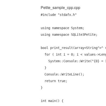
Petite_sample_cpp.cpp
#include
"stdafx.h"
using
namespace
using
namespace
 SQLite3Petite;

bool
 print_result(array<String^>^ 
for
 ( 
int
 i = 0; i < values->Leng
    System::Console::Write(
"{0} = 
  }

  Console::WriteLine();

return
true
;

}

int
 main() {
