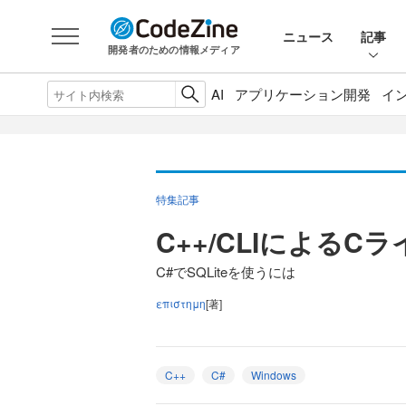
ニュース
記事
開発者のための情報メディア
AI
アプリケーション開発
イ
特集記事
C++/CLIによるC
C#でSQLiteを使うには
επιστημη
[著]
C++
C#
Windows