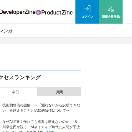
ログイン
新規
会員登録
マンガ
クセスランキング
今日
月間
技術的負債の誤解 〜「測れないから説明できな
い」を越えることと認知的負債について〜
なぜAIで速く作れても成果は増えないのか──及
川卓也氏が説く、AIネイティブ時代に人間が手放
してはいけない2つの仕事