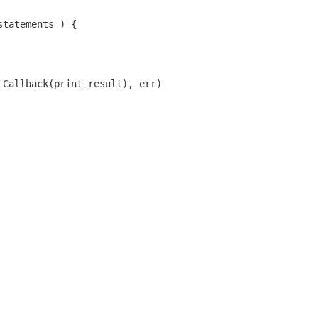
tatements ) {

 Callback(print_result), err) 
