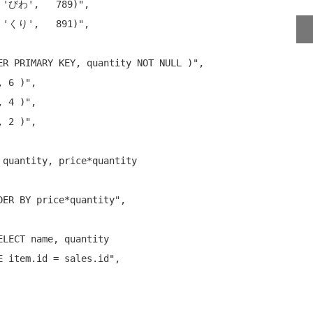
, 'びわ',   789)"
,

, 'くり',   891)"
,

ER PRIMARY KEY, quantity NOT NULL )"
,

, 6 )"
,

, 4 )"
,

, 2 )"
,
