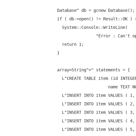
  Database^ db = gcnew Database();

if
 ( db->open() != Result::OK ) {
    System::Console::WriteLine(

"Error : Can't o
return
 1;

  }

  array<String^>^ statements = {

    L"CREATE TABLE item (id INTEGER PRIMARY KEY, 

                       name TE
    L
"INSERT INTO item VALUES ( 1
    L
"INSERT INTO item VALUES ( 2
    L
"INSERT INTO item VALUES ( 3
    L
"INSERT INTO item VALUES ( 4
    L
"INSERT INTO item VALUES ( 5