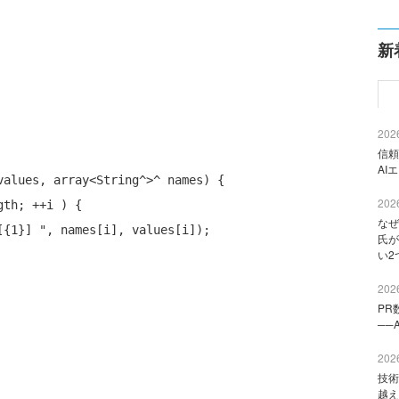
新
2026
信頼
AI
values, array<String^>^ names) {

2026
th; ++i ) {

なぜ
[{1}] "
, names[i], values[i]);

氏が
い2
2026
PR
──
2026
技術
越え