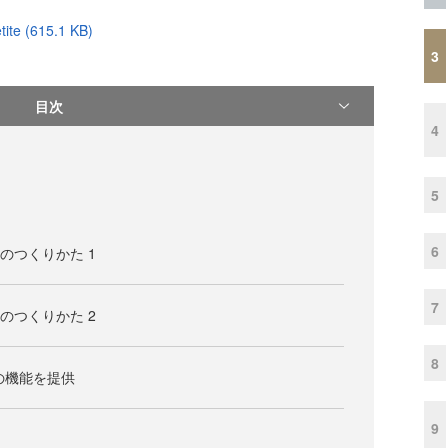
tite (615.1 KB)
3
目次
4
5
6
のつくりかた 1
7
のつくりかた 2
8
最小限の機能を提供
9