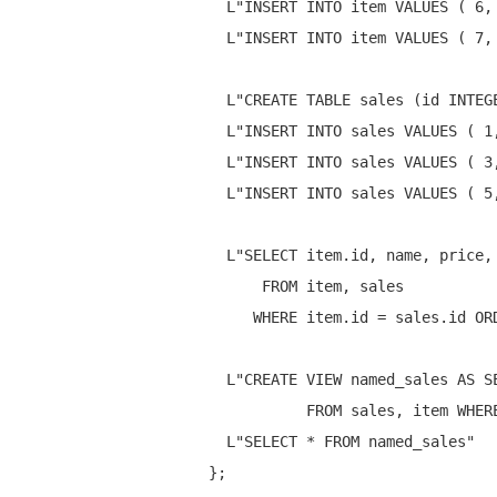
    L
"INSERT INTO item VALUES ( 6
    L
"INSERT INTO item VALUES ( 7
    L
"CREATE TABLE sales (id INTEG
    L
"INSERT INTO sales VALUES ( 1
    L
"INSERT INTO sales VALUES ( 3
    L
"INSERT INTO sales VALUES ( 5
    L"SELECT item.id, name, price, quantity, price*quantity 

        FROM item, sales 

       WHERE item.id = sales.id ORDER BY price*quantity",

    L"CREATE VIEW named_sales AS SELECT name, quantity 

             FROM sales, item WHERE item.id = sales.id",

    L
"SELECT * FROM named_sales"
  };
