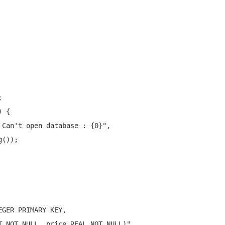


 {

 Can't open database : {0}"
, 
