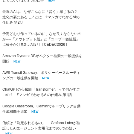
NEW
最近のAIは、なぜこんなに「賢く」感じるの？
進化の裏にあるモノとは #マンガでわかるAIの
仕組み 第2話
予定どおり作っているのに、なぜ良くならないの
か──「アウトプット脳」と「ユーザー価値脳」
に橋をかける3つの設計【CEDEC2026】
Amazon DynamoDBがベクター検索の一般提供を
開始
NEW
AWS Transit Gateway、ポリシーベースルーティ
ングの一般提供を開始
NEW
ChatGPTの心臓部『Transformer』って何がすご
いの？ #マンガでわかるAIの仕組み 第1話
Google Classroom、Geminiでルーブリック自動
生成機能を追加
NEW
信頼は「測定されるもの」──Grafana Labsが検
証したAIエージェント実用化までの6つの疑い
NEW