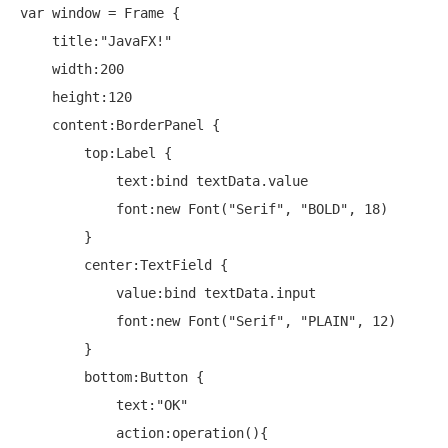
var window = Frame {

    title:
"JavaFX!"
    width:200

    height:120

    content:BorderPanel {

        top:Label {

            text:bind textData.value

            font:
new
 Font(
"Serif"
, 
"BOLD"
, 18)

        }

        center:TextField {

            value:bind textData.input

            font:
new
 Font(
"Serif"
, 
"PLAIN"
, 12)

        }

        bottom:Button {

            text:
"OK"
            action:operation(){
