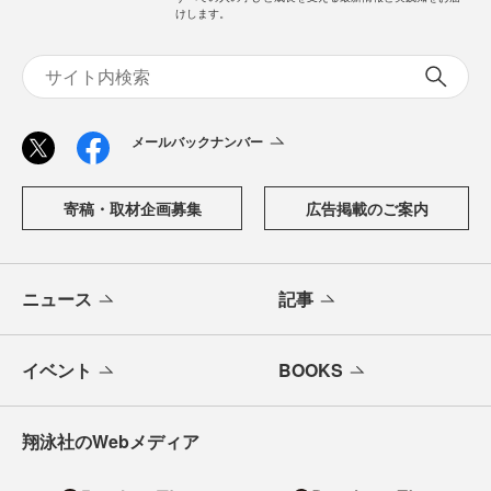
「CodeZine（コードジン）」は、株式会社翔泳社が運営す
る、開発者のための情報メディアです。テクノロジー入門
からAI活用、キャリアまで、ソフトウェア開発にかかわる
すべての人の学びと成長を支える最新情報と実践知をお届
けします。
メールバックナンバー
寄稿・取材企画募集
広告掲載のご案内