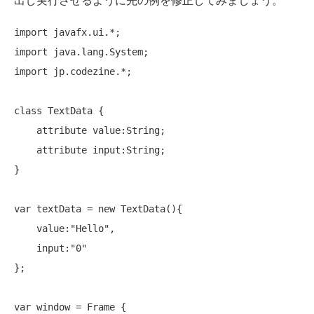
import
import
import
 jp.codezine.*;

class
 TextData {

    attribute value:String;

    attribute input:String;

}

var textData = 
new
 TextData(){

    value:
"Hello"
,

    input:
"0"
};

var window = Frame {
