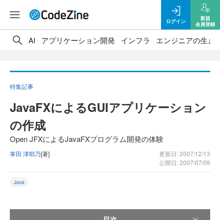
新規
ログイン
会員登録
AI
アプリケーション開発
インフラ
エンジニアの生き
特集記事
JavaFXによるGUIアプリケーション
の作成
Open JFXによるJavaFXプログラム開発の体験
掌田 津耶乃
[著]
更新日: 2007/12/13
公開日: 2007/07/09
Java
目次