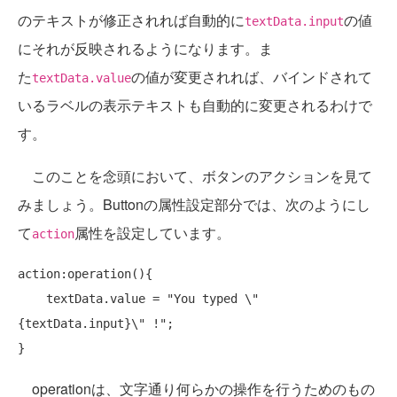
のテキストが修正されれば自動的に
の値
textData.input
にそれが反映されるようになります。ま
た
の値が変更されれば、バインドされて
textData.value
いるラベルの表示テキストも自動的に変更されるわけで
す。
このことを念頭において、ボタンのアクションを見て
みましょう。Buttonの属性設定部分では、次のようにし
て
属性を設定しています。
action
action:operation(){

    textData.value = 
"You typed \"
{textData.input}\" !"
;

operationは、文字通り何らかの操作を行うためのもの