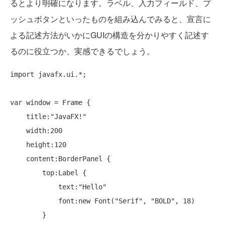
るとより明確になります。ラベル、入力フィールド、プ
ッシュボタンといったものを組み込んでみると、宣言に
よる記述方法がいかにGUIの構造を分かりやすく記述す
るのに役立つか、実感できるでしょう。
import
 javafx.ui.*;

var window = Frame {

    title:
"JavaFX!"
    width:200

    height:120

    content:BorderPanel {

        top:Label {

            text:
"Hello"
            font:
new
 Font(
"Serif"
, 
"BOLD"
, 18)

        }
