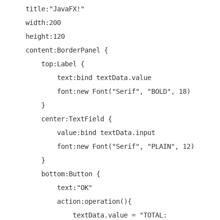
    title:
"JavaFX!"
    width:200

    height:120

    content:BorderPanel {

        top:Label {

            text:bind textData.value

            font:
new
 Font(
"Serif"
, 
"BOLD"
, 18)

        }

        center:TextField {

            value:bind textData.input

            font:
new
 Font(
"Serif"
, 
"PLAIN"
, 12)

        }

        bottom:Button {

            text:
"OK"
            action:operation(){

                textData.value = 
"TOTAL: 