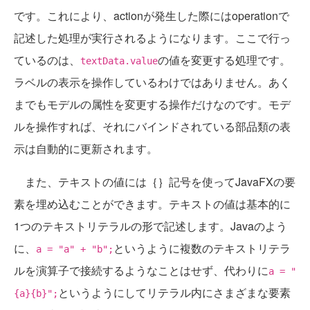
です。これにより、actionが発生した際にはoperationで
記述した処理が実行されるようになります。ここで行っ
ているのは、
の値を変更する処理です。
textData.value
ラベルの表示を操作しているわけではありません。あく
までもモデルの属性を変更する操作だけなのです。モデ
ルを操作すれば、それにバインドされている部品類の表
示は自動的に更新されます。
また、テキストの値には｛｝記号を使ってJavaFXの要
素を埋め込むことができます。テキストの値は基本的に
1つのテキストリテラルの形で記述します。Javaのよう
に、
というように複数のテキストリテラ
a = "a" + "b";
ルを演算子で接続するようなことはせず、代わりに
a = "
というようにしてリテラル内にさまざまな要素
{a}{b}";