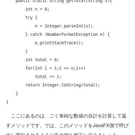
public
static
 String getTotal(String s){

int
 n = 0;

try
 {

            n = Integer.parseInt(s);

        } 
catch
 (NumberFormatException e) {

            e.printStackTrace();

        }

int
 total = 0;

for
(
int
 i = 1;i <= n;i++)

            total += i;

return
 Integer.toString(total);

    }

ここにあるのは、ごく単純な数値の合計を計算して返
すメソッドです。では、このメソッドをJavaFX側で呼び
出し実行させるように先の例を修正してみましょう。