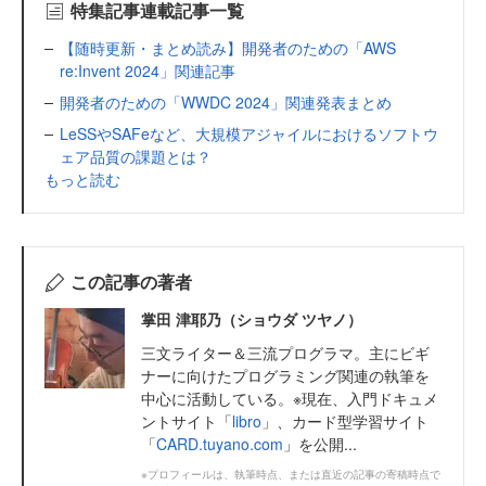
特集記事連載記事一覧
【随時更新・まとめ読み】開発者のための「AWS
re:Invent 2024」関連記事
開発者のための「WWDC 2024」関連発表まとめ
LeSSやSAFeなど、大規模アジャイルにおけるソフトウ
ェア品質の課題とは？
もっと読む
この記事の著者
掌田 津耶乃（ショウダ ツヤノ）
三文ライター＆三流プログラマ。主にビギ
ナーに向けたプログラミング関連の執筆を
中心に活動している。※現在、入門ドキュメ
ントサイト「
libro
」、カード型学習サイト
「
CARD.tuyano.com
」を公開...
※プロフィールは、執筆時点、または直近の記事の寄稿時点で