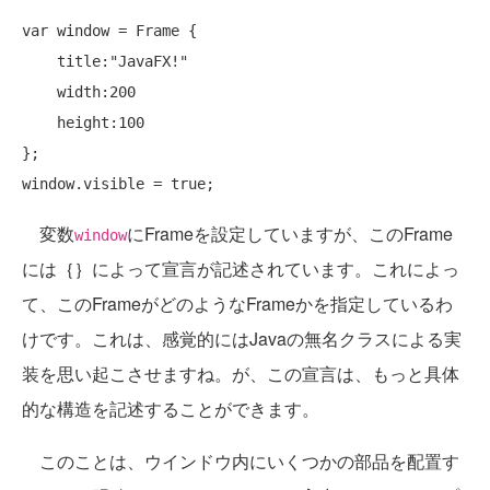
var window = Frame {

    title:
"JavaFX!"
    width:200

    height:100

};

window.visible = 
true
変数
にFrameを設定していますが、このFrame
window
には｛｝によって宣言が記述されています。これによっ
て、このFrameがどのようなFrameかを指定しているわ
けです。これは、感覚的にはJavaの無名クラスによる実
装を思い起こさせますね。が、この宣言は、もっと具体
的な構造を記述することができます。
このことは、ウインドウ内にいくつかの部品を配置す