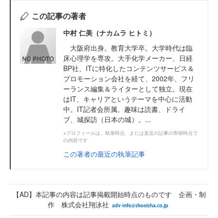
この記事の著者
中村 仁美（ナカムラ ヒトミ）
大阪府出身。教育大学卒。大学時代は臨
床心理学を専攻。大手化学メーカー、日経
BP社、ITに特化したコンテンツサービス＆
プロモーション会社を経て、2002年、フリ
ーランス編集＆ライターとして独立。現在
はIT、キャリアというテーマを中心に活動
中。IT記者会所属。趣味は読書、ドライ
ブ、城探訪（日本の城）。...
※プロフィールは、執筆時点、または直近の記事の寄稿時点で
の内容です
この著者の最近の執筆記事
【AD】本記事の内容は記事掲載開始時点のものです 企画・制
作 株式会社翔泳社