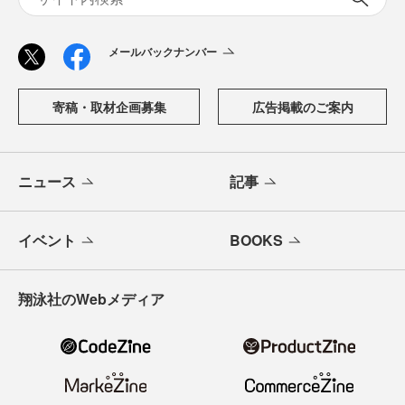
「DeveloperZine（デベロッパージン）」は、株式会社翔泳
社が運営する、エンジニアと開発組織の意思決定を支える
技術情報メディアです。技術選定、アーキテクチャ、チー
ムづくりなど、開発現場の正解のない問いに向き合うエン
ジニアへ、最新トレンドと実践知をお届けします。
メールバックナンバー
寄稿・取材企画募集
広告掲載のご案内
ニュース
記事