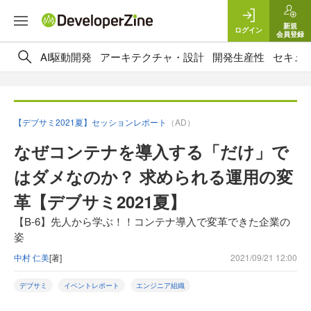
新規
ログイン
会員登録
AI駆動開発
アーキテクチャ・設計
開発生産性
セキュ
【デブサミ2021夏】セッションレポート
（AD）
なぜコンテナを導入する「だけ」で
はダメなのか？ 求められる運用の変
革【デブサミ2021夏】
【B-6】先人から学ぶ！！コンテナ導入で変革できた企業の
姿
中村 仁美
[著]
2021/09/21 12:00
デブサミ
イベントレポート
エンジニア組織