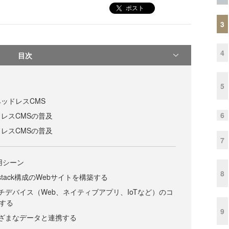
ポスト
3
4
目次
5
ッドレスCMS
6
レスCMSの普及
レスCMSの普及
7
用シーン
8
stack構成のWebサイトを構築する
チデバイス（Web、ネイティブアプリ、IoTなど）のコ
する
9
ざまなデータと連携する