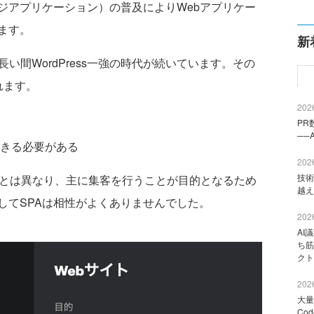
ページアプリケーション）の普及によりWebアプリケー
ます。
新
い間WordPress一強の時代が続いています。その
れます。
2026
PR
──
きる必要がある
2026
技術
ンとは異なり、主に集客を行うことが目的となるため
越え
してSPAは相性がよくありませんでした。
2026
AI
ち筋
クト
2026
大量
Co