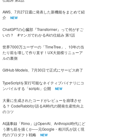
AWS、7月27日週に発表した新機能をまとめて紹
介
NEW
ChatGPTの心臓部『Transformer』って何がすご
いの？ #マンガでわかるAIの仕組み 第1話
世界7000万ユーザーの「TimeTree」、10年の当
たり前を壊して作り直す！UX大規模リニューア
ルの裏側
GitHub Models、7月30日で正式にサービス終了
TypeScriptを実行可能なネイティブバイナリにコ
ンパイルする「scriptc」公開
NEW
大量に生成されたコードがレビューを崩壊させ
る？ CodeRabbitが語るAI時代の開発生産性向上
のコツ
AI議事録「Rimo」はOpenAI、Anthropic時代にど
う勝ち筋を描くか──元Google・相川氏が説く現
代のプロダクト戦略
NEW