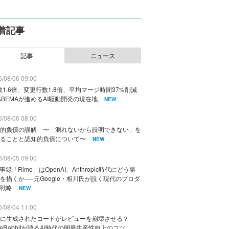
着記事
記事
ニュース
/08/06 09:00
数1.6倍、変更行数1.8倍、平均マージ時間37%削減
ABEMAが進めるAI駆動開発の現在地
NEW
/08/06 08:00
的負債の誤解 〜「測れないから説明できない」を
ることと認知的負債について〜
NEW
/08/05 09:00
議事録「Rimo」はOpenAI、Anthropic時代にどう勝
を描くか──元Google・相川氏が説く現代のプロダ
戦略
NEW
/08/04 11:00
に生成されたコードがレビューを崩壊させる？
deRabbitが語るAI時代の開発生産性向上のコツ