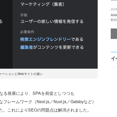
2026
Ai
行の
イ
ケーションとWebサイトの違い
なる発展により、SPAを前提としつつも
ダンなフレームワーク（Next.js／Nuxt.js／Gatsbyなど）
た。これによりSEOの問題点は解消されました。