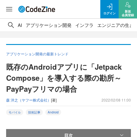
新規
ログイン
会員登録
AI
アプリケーション開発
インフラ
エンジニアの生き
アプリケーション開発の最新トレンド
既存のAndroidアプリに「Jetpack
Compose」を導入する際の勘所～
PayPayフリマの場合
森 洋之（ヤフー株式会社）
[著]
2022/02/08 11:00
モバイル
技術記事
Android
目次