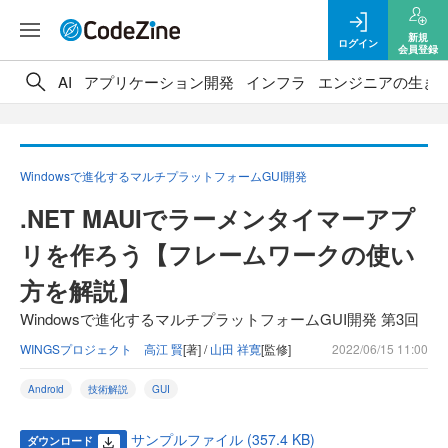
新規
ログイン
会員登録
AI
アプリケーション開発
インフラ
エンジニアの生き
Windowsで進化するマルチプラットフォームGUI開発
.NET MAUIでラーメンタイマーアプ
リを作ろう【フレームワークの使い
方を解説】
Windowsで進化するマルチプラットフォームGUI開発 第3回
WINGSプロジェクト 高江 賢
[著] /
山田 祥寛
[監修]
2022/06/15 11:00
Android
技術解説
GUI
サンプルファイル (357.4 KB)
ダウンロード