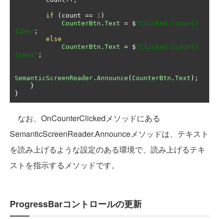
if
(
count 
==
1
)
CounterBtn
.
Text
=
 $
"Clicked {count} 
time"
;
else
CounterBtn
.
Text
=
 $
"Clicked {count} 
times"
;
SemanticScreenReader
.
Announce
(
CounterBtn
.
Text
);
}
}
なお、OnCounterClickedメソッドにある
SemanticScreenReader.Announceメソッドは、テキスト
を読み上げるような設定のある環境で、読み上げるテキ
ストを指示するメソッドです。
ProgressBarコントロールの更新