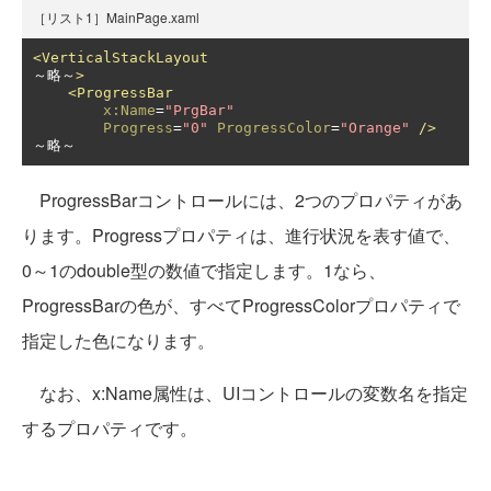
［リスト1］MainPage.xaml
<VerticalStackLayout
～略～
>
<ProgressBar
x:Name
=
"PrgBar"
Progress
=
"0"
ProgressColor
=
"Orange"
/>
～略～
ProgressBarコントロールには、2つのプロパティがあ
ります。Progressプロパティは、進行状況を表す値で、
0～1のdouble型の数値で指定します。1なら、
ProgressBarの色が、すべてProgressColorプロパティで
指定した色になります。
なお、x:Name属性は、UIコントロールの変数名を指定
するプロパティです。