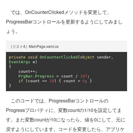
では、OnCounterClickedメソッドを変更して、
ProgressBarコントロールを更新するようにしてみまし
ょう。
［リスト4］MainPage.xaml.cs
private
void
OnCounterClicked
(
object
 sender
,
EventArgs
 e
)
{
    count
++;
PrgBar
.
Progress
=
 count 
/
10f
;
if
(
count 
==
10
)
{
 count 
=
0
;
}
}
このコードでは、ProgressBarコントロールの
Progressプロパティに、変数countの1/10を設定してま
す。また変数countが10になったら、値を0にして、元に
戻すようにしています。コードを変更したら、アプリケ