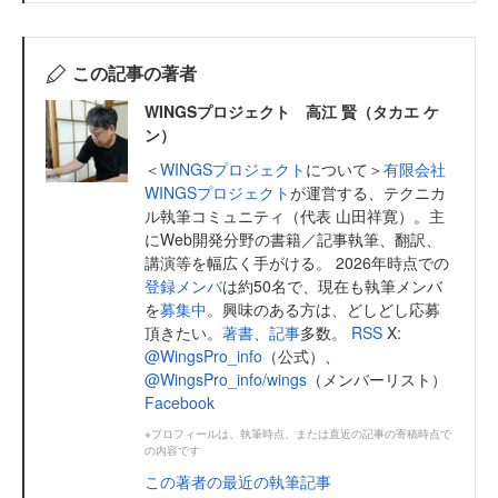
この記事の著者
WINGSプロジェクト 高江 賢（タカエ ケ
ン）
＜
WINGSプロジェクト
について＞
有限会社
WINGSプロジェクト
が運営する、テクニカ
ル執筆コミュニティ（代表 山田祥寛）。主
にWeb開発分野の書籍／記事執筆、翻訳、
講演等を幅広く手がける。 2026年時点での
登録メンバ
は約50名で、現在も執筆メンバ
を
募集中
。興味のある方は、どしどし応募
頂きたい。
著書
、
記事
多数。
RSS
X:
@WingsPro_info
（公式）、
@WingsPro_info/wings
（メンバーリスト）
Facebook
※プロフィールは、執筆時点、または直近の記事の寄稿時点で
の内容です
この著者の最近の執筆記事