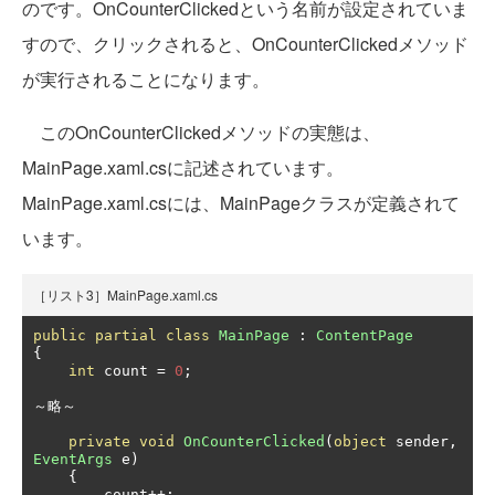
のです。OnCounterClickedという名前が設定されていま
すので、クリックされると、OnCounterClickedメソッド
が実行されることになります。
このOnCounterClickedメソッドの実態は、
MainPage.xaml.csに記述されています。
MainPage.xaml.csには、MainPageクラスが定義されて
います。
［リスト3］MainPage.xaml.cs
public
partial
class
MainPage
:
ContentPage
{
int
 count 
=
0
;
～略～
private
void
OnCounterClicked
(
object
 sender
,
EventArgs
 e
)
{
        count
++;