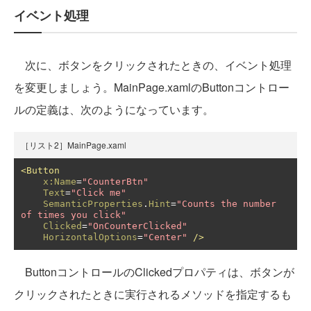
イベント処理
次に、ボタンをクリックされたときの、イベント処理
を変更しましょう。MainPage.xamlのButtonコントロー
ルの定義は、次のようになっています。
［リスト2］MainPage.xaml
<Button
x:Name
=
"CounterBtn"
Text
=
"Click me"
SemanticProperties
.
Hint
=
"Counts the number 
of times you click"
Clicked
=
"OnCounterClicked"
HorizontalOptions
=
"Center"
/>
ButtonコントロールのClickedプロパティは、ボタンが
クリックされたときに実行されるメソッドを指定するも