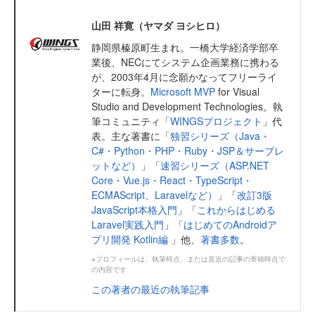
山田 祥寛（ヤマダ ヨシヒロ）
静岡県榛原町生まれ。一橋大学経済学部卒
業後、NECにてシステム企画業務に携わる
が、2003年4月に念願かなってフリーライ
ターに転身。
Microsoft MVP
for Visual
Studio and Development Technologies。執
筆コミュニティ「
WINGSプロジェクト
」代
表。主な著書に「
独習シリーズ（Java・
C#・Python・PHP・Ruby・JSP＆サーブレ
ットなど）
」「
速習シリーズ（ASP.NET
Core・Vue.js・React・TypeScript・
ECMAScript、Laravelなど）
」「
改訂3版
JavaScript本格入門
」「
これからはじめる
Laravel実践入門
」「
はじめてのAndroidア
プリ開発 Kotlin編
」他、
著書多数
。
※プロフィールは、執筆時点、または直近の記事の寄稿時点で
の内容です
この著者の最近の執筆記事