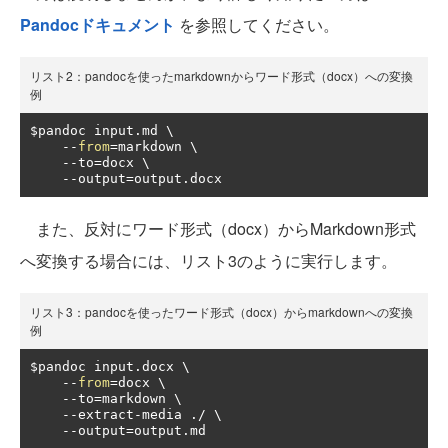
Pandocドキュメント
を参照してください。
リスト2：pandocを使ったmarkdownからワード形式（docx）への変換
例
$pandoc input
.
md \

--
from
=
markdown \

--
to
=
docx \

--
output
=
output
.
docx
また、反対にワード形式（docx）からMarkdown形式
へ変換する場合には、リスト3のように実行します。
リスト3：pandocを使ったワード形式（docx）からmarkdownへの変換
例
$pandoc input
.
docx \

--
from
=
docx \

--
to
=
markdown \

--
extract
-
media 
./
 \

--
output
=
output
.
md