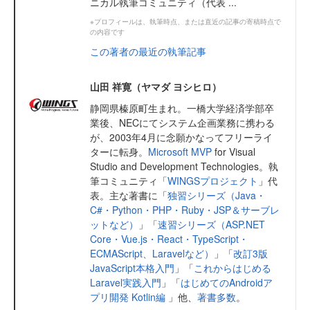
ニカル執筆コミュニティ（代表 ...
※プロフィールは、執筆時点、または直近の記事の寄稿時点で
の内容です
この著者の最近の執筆記事
山田 祥寛（ヤマダ ヨシヒロ）
静岡県榛原町生まれ。一橋大学経済学部卒
業後、NECにてシステム企画業務に携わる
が、2003年4月に念願かなってフリーライ
ターに転身。
Microsoft MVP
for Visual
Studio and Development Technologies。執
筆コミュニティ「
WINGSプロジェクト
」代
表。主な著書に「
独習シリーズ（Java・
C#・Python・PHP・Ruby・JSP＆サーブレ
ットなど）
」「
速習シリーズ（ASP.NET
Core・Vue.js・React・TypeScript・
ECMAScript、Laravelなど）
」「
改訂3版
JavaScript本格入門
」「
これからはじめる
Laravel実践入門
」「
はじめてのAndroidア
プリ開発 Kotlin編
」他、
著書多数
。