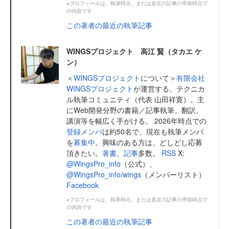
※プロフィールは、執筆時点、または直近の記事の寄稿時点で
の内容です
この著者の最近の執筆記事
WINGSプロジェクト 高江 賢（タカエ ケ
ン）
＜
WINGSプロジェクト
について＞
有限会社
WINGSプロジェクト
が運営する、テクニカ
ル執筆コミュニティ（代表 山田祥寛）。主
にWeb開発分野の書籍／記事執筆、翻訳、
講演等を幅広く手がける。 2026年時点での
登録メンバ
は約50名で、現在も執筆メンバ
を
募集中
。興味のある方は、どしどし応募
頂きたい。
著書
、
記事
多数。
RSS
X:
@WingsPro_info
（公式）、
@WingsPro_info/wings
（メンバーリスト）
Facebook
※プロフィールは、執筆時点、または直近の記事の寄稿時点で
の内容です
この著者の最近の執筆記事