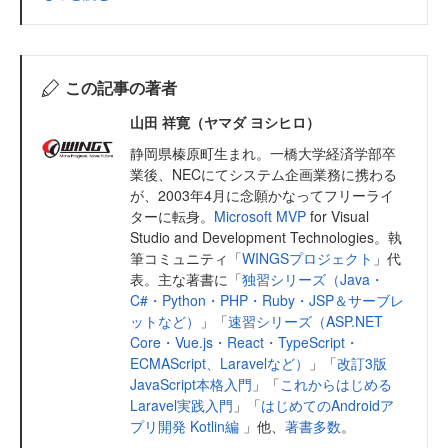
この記事の著者
山田 祥寛（ヤマダ ヨシヒロ）
静岡県榛原町生まれ。一橋大学経済学部卒
業後、NECにてシステム企画業務に携わる
が、2003年4月に念願かなってフリーライ
ターに転身。
Microsoft MVP
for Visual
Studio and Development Technologies。執
筆コミュニティ「
WINGSプロジェクト
」代
表。主な著書に「
独習シリーズ（Java・
C#・Python・PHP・Ruby・JSP＆サーブレ
ットなど）
」「
速習シリーズ（ASP.NET
Core・Vue.js・React・TypeScript・
ECMAScript、Laravelなど）
」「
改訂3版
JavaScript本格入門
」「
これからはじめる
Laravel実践入門
」「
はじめてのAndroidア
プリ開発 Kotlin編
」他、
著書多数
。