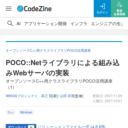
新規
ログイン
会員登録
AI
アプリケーション開発
インフラ
エンジニアの生き
オープンソースC++用クラスライブラリPOCO活用講座
POCO::Netライブラリによる組み込
みWebサーバの実装
オープンソースC++用クラスライブラリPOCO活用講座
（1）
WINGSプロジェクト 高江 賢
[著] /
山田 祥寛
[監修]
更新日: 2007/11/20
公開日: 2007/10/31
C++
Windows
ソリューションファイル一式 (4.8 KB)
ダウンロード