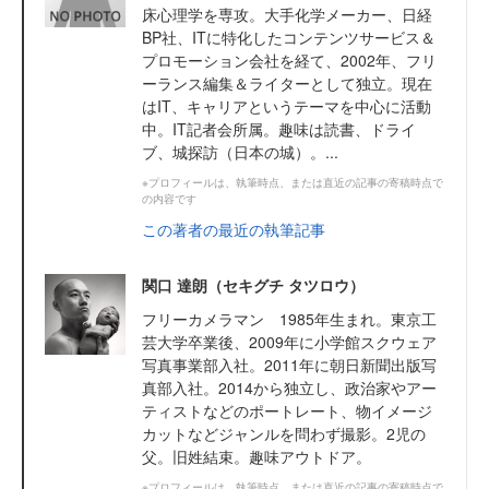
床心理学を専攻。大手化学メーカー、日経
BP社、ITに特化したコンテンツサービス＆
プロモーション会社を経て、2002年、フリ
ーランス編集＆ライターとして独立。現在
はIT、キャリアというテーマを中心に活動
中。IT記者会所属。趣味は読書、ドライ
ブ、城探訪（日本の城）。...
※プロフィールは、執筆時点、または直近の記事の寄稿時点で
の内容です
この著者の最近の執筆記事
関口 達朗（セキグチ タツロウ）
フリーカメラマン 1985年生まれ。東京工
芸大学卒業後、2009年に小学館スクウェア
写真事業部入社。2011年に朝日新聞出版写
真部入社。2014から独立し、政治家やアー
ティストなどのポートレート、物イメージ
カットなどジャンルを問わず撮影。2児の
父。旧姓結束。趣味アウトドア。
※プロフィールは、執筆時点、または直近の記事の寄稿時点で