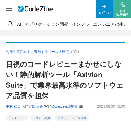
新規
ログイン
会員登録
AI
アプリケーション開発
インフラ
エンジニアの生き
開発生産性向上に寄与するツール大研究
（AD）
目視のコードレビューまかせにしな
い！静的解析ツール「Axivion
Suite」で業界最高水準のソフトウェ
ア品質を担保
中村 仁美
[著] /
関口 達朗
[写] /
CodeZine編集部
[編]
2023/08/30 12:00
インタビュー
テスト・品質
アプリケーション開発