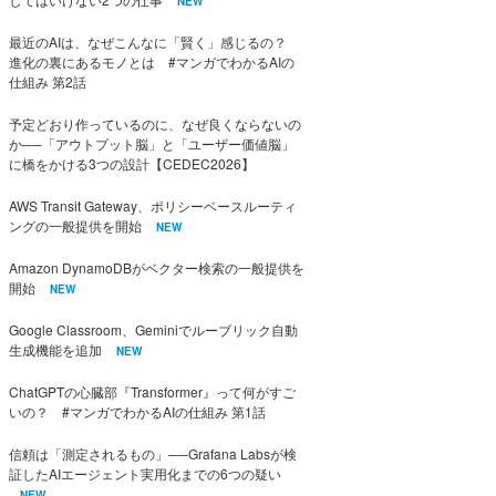
NEW
最近のAIは、なぜこんなに「賢く」感じるの？
進化の裏にあるモノとは #マンガでわかるAIの
仕組み 第2話
予定どおり作っているのに、なぜ良くならないの
か──「アウトプット脳」と「ユーザー価値脳」
に橋をかける3つの設計【CEDEC2026】
AWS Transit Gateway、ポリシーベースルーティ
ングの一般提供を開始
NEW
Amazon DynamoDBがベクター検索の一般提供を
開始
NEW
Google Classroom、Geminiでルーブリック自動
生成機能を追加
NEW
ChatGPTの心臓部『Transformer』って何がすご
いの？ #マンガでわかるAIの仕組み 第1話
信頼は「測定されるもの」──Grafana Labsが検
証したAIエージェント実用化までの6つの疑い
NEW