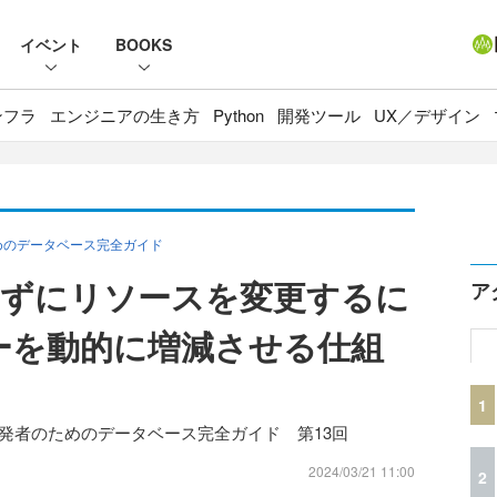
イベント
BOOKS
ンフラ
エンジニアの生き方
Python
開発ツール
UX／デザイン
めのデータベース完全ガイド
めずにリソースを変更するに
ア
リーを動的に増減させる仕組
1
発者のためのデータベース完全ガイド 第13回
2024/03/21 11:00
2