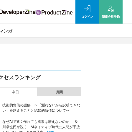
ログイン
新規
会員登録
マンガ
クセスランキング
今日
月間
技術的負債の誤解 〜「測れないから説明できな
い」を越えることと認知的負債について〜
なぜAIで速く作れても成果は増えないのか──及
川卓也氏が説く、AIネイティブ時代に人間が手放
してはいけない2つの仕事