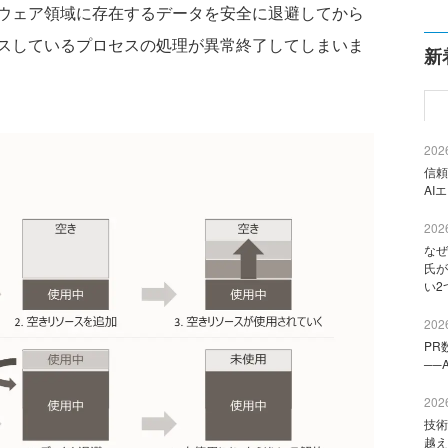
ウェア領域に存在するデータを安全に退避してから
スしているプロセスの処理が異常終了してしまいま
新
2026
信頼
AI
2026
なぜ
氏が
い2
2026
PR
──
2026
技術
越え