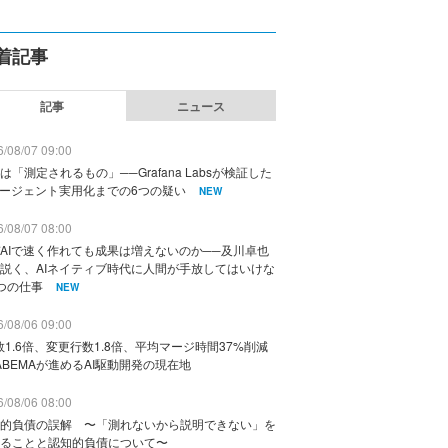
着記事
記事
ニュース
/08/07 09:00
は「測定されるもの」──Grafana Labsが検証した
エージェント実用化までの6つの疑い
NEW
/08/07 08:00
AIで速く作れても成果は増えないのか──及川卓也
説く、AIネイティブ時代に人間が手放してはいけな
つの仕事
NEW
/08/06 09:00
数1.6倍、変更行数1.8倍、平均マージ時間37%削減
ABEMAが進めるAI駆動開発の現在地
/08/06 08:00
的負債の誤解 〜「測れないから説明できない」を
ることと認知的負債について〜