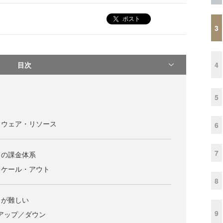
ポスト
3
目次
4
5
ドウェア・リソース
6
7
ドの課金体系
スケール・アウト
8
うが難しい
9
アップ／ダウン