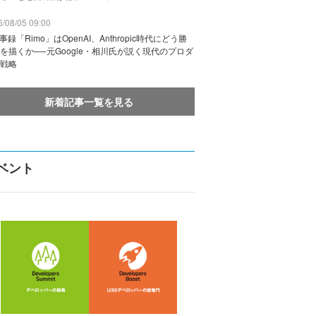
/08/05 09:00
議事録「Rimo」はOpenAI、Anthropic時代にどう勝
を描くか──元Google・相川氏が説く現代のプロダ
戦略
新着記事一覧を見る
ベント