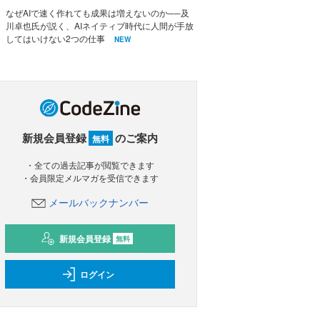
なぜAIで速く作れても成果は増えないのか──及
川卓也氏が説く、AIネイティブ時代に人間が手放
してはいけない2つの仕事
NEW
新規会員登録
のご案内
無料
・全ての過去記事が閲覧できます
・会員限定メルマガを受信できます
メールバックナンバー
新規会員登録
無料
ログイン