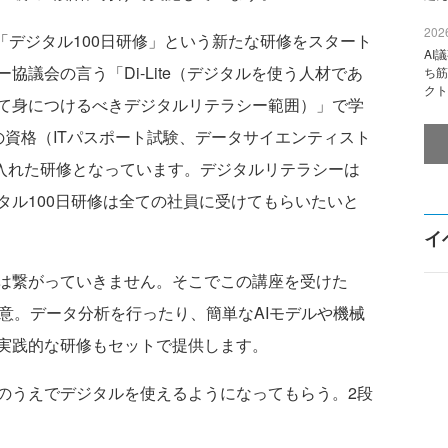
2026
「デジタル100日研修」という新たな研修をスタート
AI
議会の言う「Di-Lite（デジタルを使う人材であ
ち筋
クト
て身につけるべきデジタルリテラシー範囲）」で学
の資格（ITパスポート試験、データサイエンティスト
入れた研修となっています。デジタルリテラシーは
タル100日研修は全ての社員に受けてもらいたいと
イ
は繋がっていきません。そこでこの講座を受けた
を用意。データ分析を行ったり、簡単なAIモデルや機械
実践的な研修もセットで提供します。
うえでデジタルを使えるようになってもらう。2段