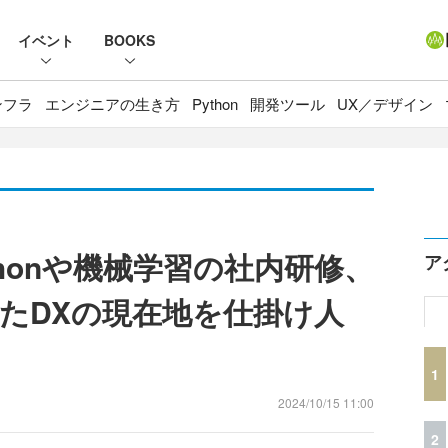
イベント
BOOKS
ンフラ
エンジニアの生き方
Python
開発ツール
UX／デザイン
honや機械学習の社内研修、
ア
たDXの現在地を仕掛け人
1
2024/10/15 11:00
2