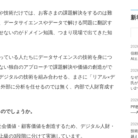
や技術だけでは、お客さまの課題解決をするのは難
新
、データサイエンスやデータで解ける問題に翻訳す
せないのがドメイン知識、つまり現場で出てきた知
2026
信頼
っている人たちにデータサイエンスの技術を身につ
AI
ない独自のアプローチで課題解決や価値の創造がで
2026
デジタルの技術を組み合わせる、まさに「リアル×デ
なぜ
氏が
、外部に分析を任せるのでは無く、内部で人財育成す
い2
2026
PR
るのでしょうか。
──
2026
会価値・顧客価値を創造するため、デジタル人財・
技術
上級の3段階に分けて実施しています。
越え