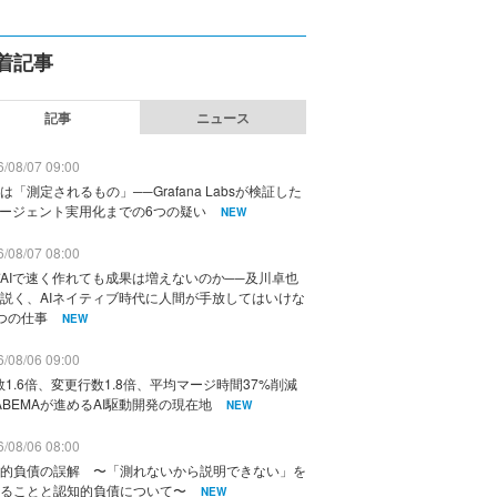
着記事
記事
ニュース
/08/07 09:00
は「測定されるもの」──Grafana Labsが検証した
エージェント実用化までの6つの疑い
NEW
/08/07 08:00
AIで速く作れても成果は増えないのか──及川卓也
説く、AIネイティブ時代に人間が手放してはいけな
つの仕事
NEW
/08/06 09:00
数1.6倍、変更行数1.8倍、平均マージ時間37%削減
ABEMAが進めるAI駆動開発の現在地
NEW
/08/06 08:00
的負債の誤解 〜「測れないから説明できない」を
ることと認知的負債について〜
NEW