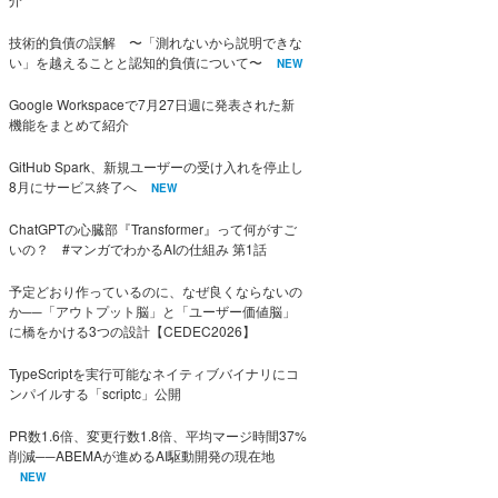
技術的負債の誤解 〜「測れないから説明できな
い」を越えることと認知的負債について〜
NEW
Google Workspaceで7月27日週に発表された新
機能をまとめて紹介
GitHub Spark、新規ユーザーの受け入れを停止し
8月にサービス終了へ
NEW
ChatGPTの心臓部『Transformer』って何がすご
いの？ #マンガでわかるAIの仕組み 第1話
予定どおり作っているのに、なぜ良くならないの
か──「アウトプット脳」と「ユーザー価値脳」
に橋をかける3つの設計【CEDEC2026】
TypeScriptを実行可能なネイティブバイナリにコ
ンパイルする「scriptc」公開
PR数1.6倍、変更行数1.8倍、平均マージ時間37%
削減──ABEMAが進めるAI駆動開発の現在地
NEW