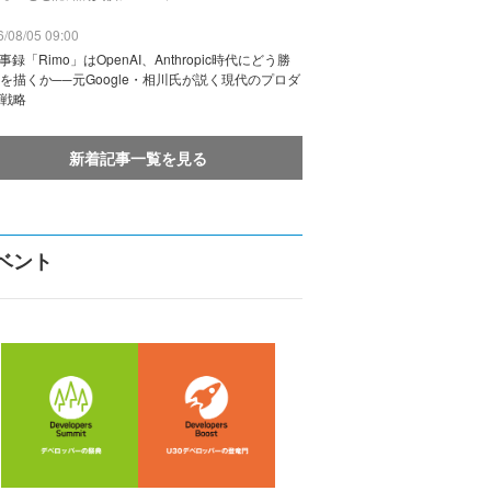
/08/05 09:00
議事録「Rimo」はOpenAI、Anthropic時代にどう勝
を描くか──元Google・相川氏が説く現代のプロダ
戦略
新着記事一覧を見る
ベント