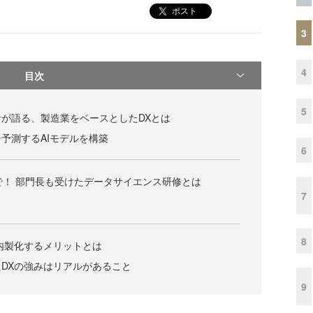
ポスト
3
4
目次
5
が語る、製造業をベースとしたDXとは
予測するAIモデルを構築
6
まで！ 部門長も受けたデータサイエンス研修とは
7
8
内製化するメリットとは
DXの強みはリアルがあること
9