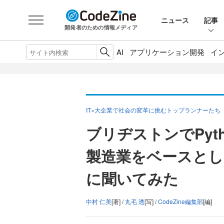
ニュース
記事
開発者のための情報メディア
AI
アプリケーション開発
イ
IT×大企業で社会の変革に挑むトップランナーたち
ブリヂストンでPyt
製造業をベースとし
に聞いてみた
中村 仁美
[著] /
丸毛 透
[写] /
CodeZine編集部
[編]