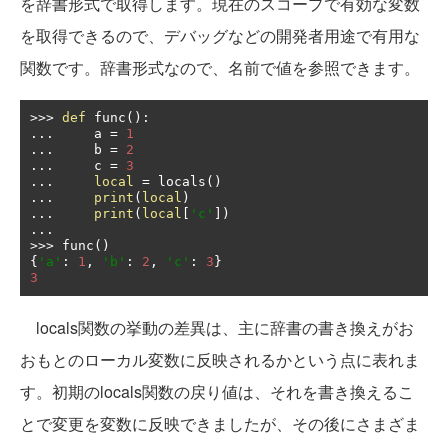
を辞書形式で取得します。現在のスコープで有効な変数
を取得できるので、デバッグなどの開発者用途で有用な
関数です。辞書形式なので、名前で値を参照できます。
>>>
def
 func
():
...
     a 
=
1
...
     b 
=
2
...
     c 
=
3
...
local
=
 locals
()
...
print
(
local
)
...
print
(
local
[
'c'
])
...
>>>
 func
()
{
'a'
:
1
,
'b'
:
2
,
'c'
:
3
}
3
locals関数の挙動の差異は、主に辞書の書き換えがお
おもとのローカル変数に反映されるかという点に表れま
す。初期のlocals関数の戻り値は、それを書き換えるこ
とで変更を変数に反映できましたが、その後にさまざま