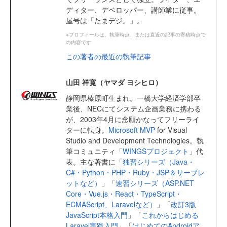
ディター、デベロッパー、講師業に従事。
屋号は「たまデジ。」。
※プロフィールは、執筆時点、または直近の記事の寄稿時点で
の内容です
この著者の最近の執筆記事
山田 祥寛（ヤマダ ヨシヒロ）
静岡県榛原町生まれ。一橋大学経済学部卒
業後、NECにてシステム企画業務に携わる
が、2003年4月に念願かなってフリーライ
ターに転身。
Microsoft MVP
for Visual
Studio and Development Technologies。執
筆コミュニティ「
WINGSプロジェクト
」代
表。主な著書に「
独習シリーズ（Java・
C#・Python・PHP・Ruby・JSP＆サーブレ
ットなど）
」「
速習シリーズ（ASP.NET
Core・Vue.js・React・TypeScript・
ECMAScript、Laravelなど）
」「
改訂3版
JavaScript本格入門
」「
これからはじめる
Laravel実践入門
」「
はじめてのAndroidア