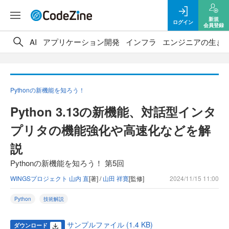
新規
ログイン
会員登録
AI
アプリケーション開発
インフラ
エンジニアの生き
Pythonの新機能を知ろう！
Python 3.13の新機能、対話型インタ
プリタの機能強化や高速化などを解
説
Pythonの新機能を知ろう！ 第5回
WINGSプロジェクト 山内 直
[著] /
山田 祥寛
[監修]
2024/11/15 11:00
Python
技術解説
サンプルファイル (1.4 KB)
ダウンロード