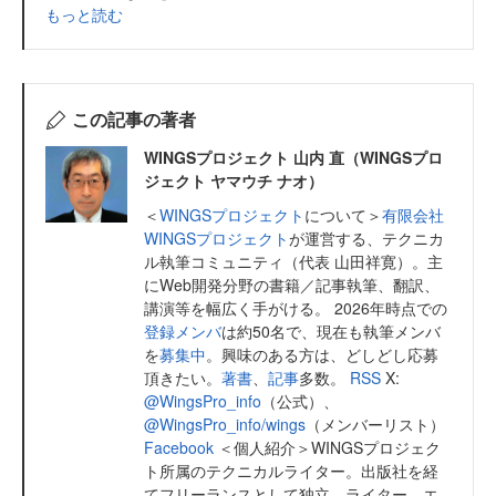
もっと読む
この記事の著者
WINGSプロジェクト 山内 直（WINGSプロ
ジェクト ヤマウチ ナオ）
＜
WINGSプロジェクト
について＞
有限会社
WINGSプロジェクト
が運営する、テクニカ
ル執筆コミュニティ（代表 山田祥寛）。主
にWeb開発分野の書籍／記事執筆、翻訳、
講演等を幅広く手がける。 2026年時点での
登録メンバ
は約50名で、現在も執筆メンバ
を
募集中
。興味のある方は、どしどし応募
頂きたい。
著書
、
記事
多数。
RSS
X:
@WingsPro_info
（公式）、
@WingsPro_info/wings
（メンバーリスト）
Facebook
＜個人紹介＞WINGSプロジェク
ト所属のテクニカルライター。出版社を経
てフリーランスとして独立。ライター、エ