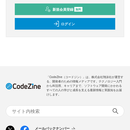
新規会員登録
無料
ログイン
「CodeZine（コードジン）」は、株式会社翔泳社が運営す
る、開発者のための情報メディアです。テクノロジー入門
からAI活用、キャリアまで、ソフトウェア開発にかかわる
すべての人の学びと成長を支える最新情報と実践知をお届
けします。
メールバックナンバー