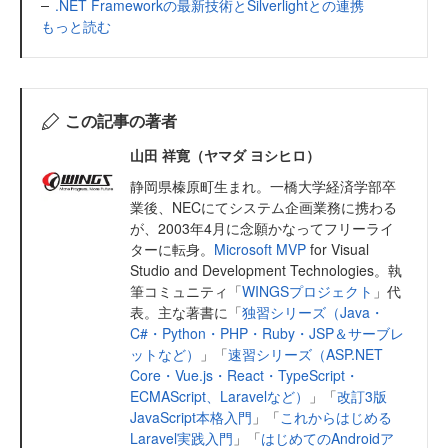
.NET Frameworkの最新技術とSilverlightとの連携
もっと読む
この記事の著者
山田 祥寛（ヤマダ ヨシヒロ）
静岡県榛原町生まれ。一橋大学経済学部卒
業後、NECにてシステム企画業務に携わる
が、2003年4月に念願かなってフリーライ
ターに転身。
Microsoft MVP
for Visual
Studio and Development Technologies。執
筆コミュニティ「
WINGSプロジェクト
」代
表。主な著書に「
独習シリーズ（Java・
C#・Python・PHP・Ruby・JSP＆サーブレ
ットなど）
」「
速習シリーズ（ASP.NET
Core・Vue.js・React・TypeScript・
ECMAScript、Laravelなど）
」「
改訂3版
JavaScript本格入門
」「
これからはじめる
Laravel実践入門
」「
はじめてのAndroidア