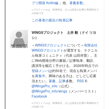
プリ開発 Kotlin編
」他、
著書多数
。
※プロフィールは、執筆時点、または直近の記事の寄稿時点で
の内容です
この著者の最近の執筆記事
WINGSプロジェクト 土井 毅（ドイ ツヨ
シ）
＜
WINGSプロジェクト
について＞
有限会社
WINGSプロジェクト
が運営する、テクニカ
ル執筆コミュニティ（代表 山田祥寛）。主
にWeb開発分野の書籍／記事執筆、翻訳、
講演等を幅広く手がける。 2026年時点での
登録メンバ
は約50名で、現在も執筆メンバ
を
募集中
。興味のある方は、どしどし応募
頂きたい。
著書
、
記事
多数。
RSS
X:
@WingsPro_info
（公式）、
@WingsPro_info/wings
（メンバーリスト）
Facebook
※プロフィールは、執筆時点、または直近の記事の寄稿時点で
の内容です