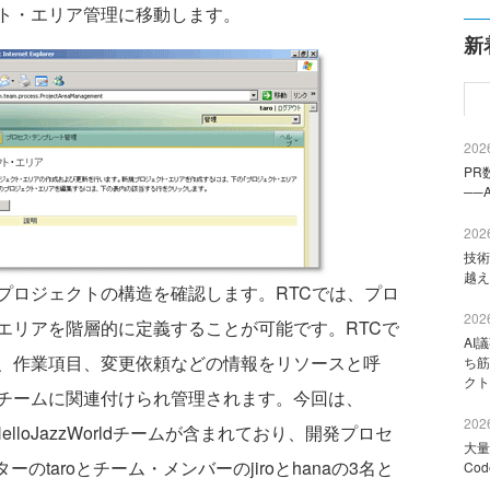
ト・エリア管理に移動します。
新
2026
PR
──
2026
技術
越え
ロジェクトの構造を確認します。RTCでは、プロ
2026
エリアを階層的に定義することが可能です。RTCで
AI
、作業項目、変更依頼などの情報をリソースと呼
ち筋
クト
チームに関連付けられ管理されます。今回は、
2026
のHelloJazzWorldチームが含まれており、開発プロセ
大量
のtaroとチーム・メンバーのjiroとhanaの3名と
Co