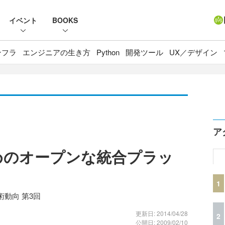
イベント
BOOKS
ンフラ
エンジニアの生き方
Python
開発ツール
UX／デザイン
ア
めのオープンな統合プラッ
1
動向 第3回
更新日: 2014/04/28
2
公開日: 2009/02/10