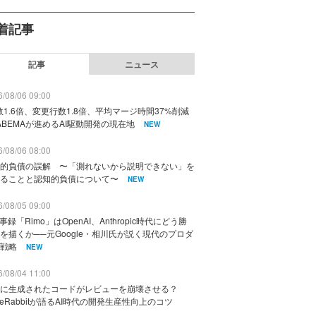
着記事
記事
ニュース
/08/06 09:00
数1.6倍、変更行数1.8倍、平均マージ時間37%削減
ABEMAが進めるAI駆動開発の現在地
NEW
/08/06 08:00
的負債の誤解 〜「測れないから説明できない」を
ることと認知的負債について〜
NEW
/08/05 09:00
議事録「Rimo」はOpenAI、Anthropic時代にどう勝
を描くか──元Google・相川氏が説く現代のプロダ
戦略
NEW
/08/04 11:00
に生成されたコードがレビューを崩壊させる？
deRabbitが語るAI時代の開発生産性向上のコツ