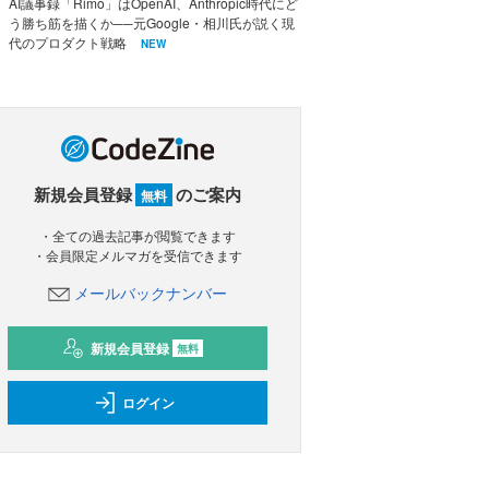
AI議事録「Rimo」はOpenAI、Anthropic時代にど
う勝ち筋を描くか──元Google・相川氏が説く現
代のプロダクト戦略
NEW
新規会員登録
のご案内
無料
・全ての過去記事が閲覧できます
・会員限定メルマガを受信できます
メールバックナンバー
新規会員登録
無料
ログイン