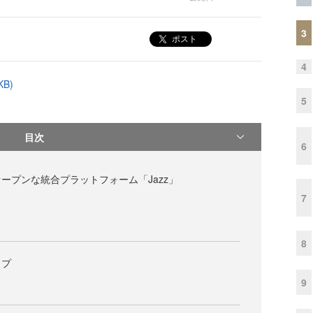
3
ポスト
4
B)
5
目次
6
ープンな統合プラットフォーム「Jazz」
7
8
ップ
9