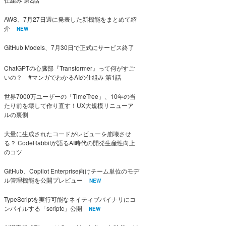
AWS、7月27日週に発表した新機能をまとめて紹
介
NEW
GitHub Models、7月30日で正式にサービス終了
ChatGPTの心臓部『Transformer』って何がすご
いの？ #マンガでわかるAIの仕組み 第1話
世界7000万ユーザーの「TimeTree」、10年の当
たり前を壊して作り直す！UX大規模リニューア
ルの裏側
大量に生成されたコードがレビューを崩壊させ
る？ CodeRabbitが語るAI時代の開発生産性向上
のコツ
GitHub、Copilot Enterprise向けチーム単位のモデ
ル管理機能を公開プレビュー
NEW
TypeScriptを実行可能なネイティブバイナリにコ
ンパイルする「scriptc」公開
NEW