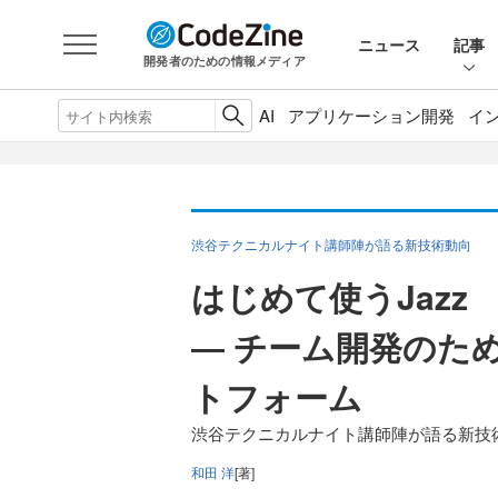
ニュース
記事
開発者のための情報メディア
AI
アプリケーション開発
イ
渋谷テクニカルナイト講師陣が語る新技術動向
はじめて使うJazz
― チーム開発のた
トフォーム
渋谷テクニカルナイト講師陣が語る新技術
和田 洋
[著]