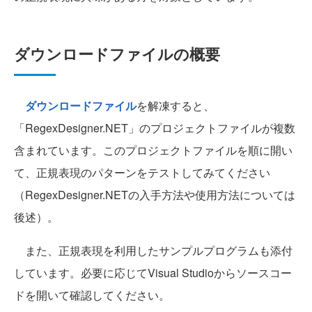
ダウンロードファイルの概要
ダウンロードファイル
を解凍すると、
「RegexDesigner.NET」のプロジェクトファイルが複数
含まれています。このプロジェクトファイルを順に開い
て、正規表現のパターンをテストしてみてください
（RegexDesigner.NETの入手方法や使用方法については
後述）。
また、正規表現を利用したサンプルプログラムも添付
しています。必要に応じてVisual Studioからソースコー
ドを開いて確認してください。