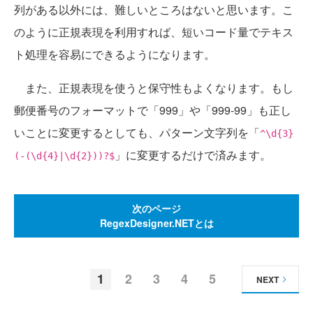
列がある以外には、難しいところはないと思います。こ
のように正規表現を利用すれば、短いコード量でテキス
ト処理を容易にできるようになります。
また、正規表現を使うと保守性もよくなります。もし
郵便番号のフォーマットで「999」や「999-99」も正し
いことに変更するとしても、パターン文字列を「
^\d{3}
」に変更するだけで済みます。
(-(\d{4}|\d{2}))?$
次のページ
RegexDesigner.NETとは
1
2
3
4
5
NEXT