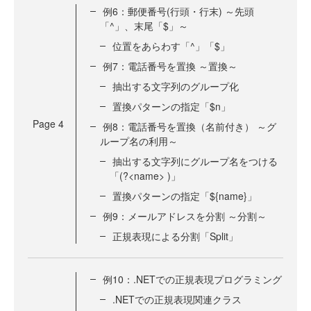
例6：郵便番号(行頭・行末) ～先頭
「^」、末尾「$」～
位置をあらわす「^」「$」
例7：電話番号を置換 ～置換～
抽出する文字列のグループ化
置換パターンの指定「$n」
Page
4
例8：電話番号を置換（名前付き） ～グ
ループ名の利用～
抽出する文字列にグループ名をつける
「(?<name> )」
置換パターンの指定「${name}」
例9：メールアドレスを分割 ～分割～
正規表現による分割「Split」
例10：.NETでの正規表現プログラミング
.NETでの正規表現関連クラス