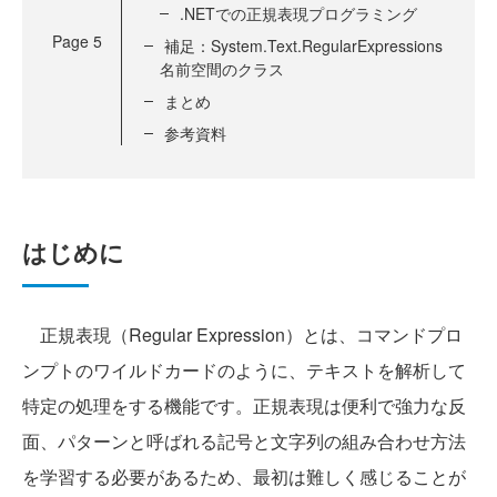
.NETでの正規表現プログラミング
Page
5
補足：System.Text.RegularExpressions
名前空間のクラス
まとめ
参考資料
はじめに
正規表現（Regular Expression）とは、コマンドプロ
ンプトのワイルドカードのように、テキストを解析して
特定の処理をする機能です。正規表現は便利で強力な反
面、パターンと呼ばれる記号と文字列の組み合わせ方法
を学習する必要があるため、最初は難しく感じることが