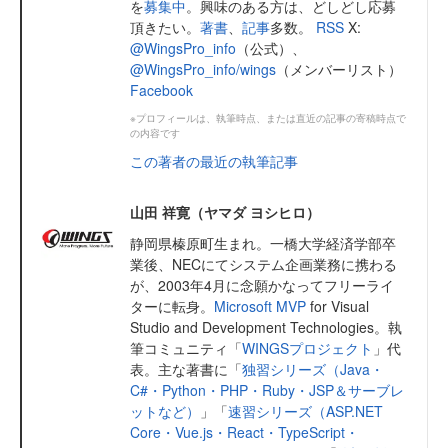
を
募集中
。興味のある方は、どしどし応募
頂きたい。
著書
、
記事
多数。
RSS
X:
@WingsPro_info
（公式）、
@WingsPro_info/wings
（メンバーリスト）
Facebook
※プロフィールは、執筆時点、または直近の記事の寄稿時点で
の内容です
この著者の最近の執筆記事
山田 祥寛（ヤマダ ヨシヒロ）
静岡県榛原町生まれ。一橋大学経済学部卒
業後、NECにてシステム企画業務に携わる
が、2003年4月に念願かなってフリーライ
ターに転身。
Microsoft MVP
for Visual
Studio and Development Technologies。執
筆コミュニティ「
WINGSプロジェクト
」代
表。主な著書に「
独習シリーズ（Java・
C#・Python・PHP・Ruby・JSP＆サーブレ
ットなど）
」「
速習シリーズ（ASP.NET
Core・Vue.js・React・TypeScript・