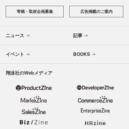
寄稿・取材企画募集
広告掲載のご案内
ニュース
記事
イベント
BOOKS
翔泳社のWebメディア