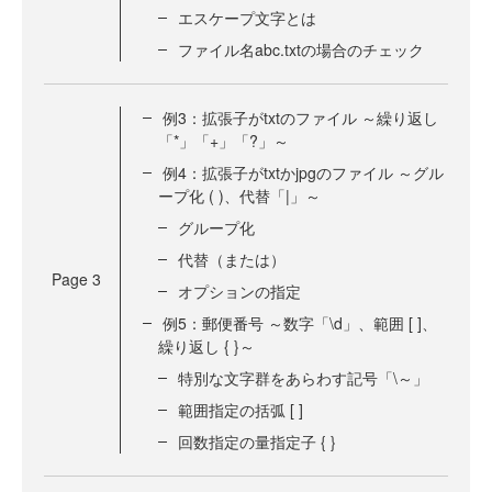
エスケープ文字とは
ファイル名abc.txtの場合のチェック
例3：拡張子がtxtのファイル ～繰り返し
「*」「+」「?」～
例4：拡張子がtxtかjpgのファイル ～グル
ープ化 ( )、代替「|」～
グループ化
代替（または）
Page
3
オプションの指定
例5：郵便番号 ～数字「\d」、範囲 [ ]、
繰り返し { }～
特別な文字群をあらわす記号「\～」
範囲指定の括弧 [ ]
回数指定の量指定子 { }