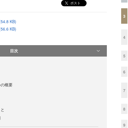
ポスト
3
.8 KB)
.6 KB)
4
目次
5
6
ルの概要
7
8
こと
例
9