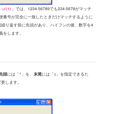
」では、1234-56789でも234-5678がマッチ
-\d{4}
便番号が完全に一致したときだけマッチするように
回繰り返す前に先頭があり、ハイフンの後、数字を4
義をします。
先頭
には「^」を、
末尾
には「
」を指定できるた
$
変更します。