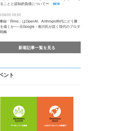
ることと認知的負債について〜
NEW
/08/05 09:00
議事録「Rimo」はOpenAI、Anthropic時代にどう勝
を描くか──元Google・相川氏が説く現代のプロダ
戦略
新着記事一覧を見る
ベント