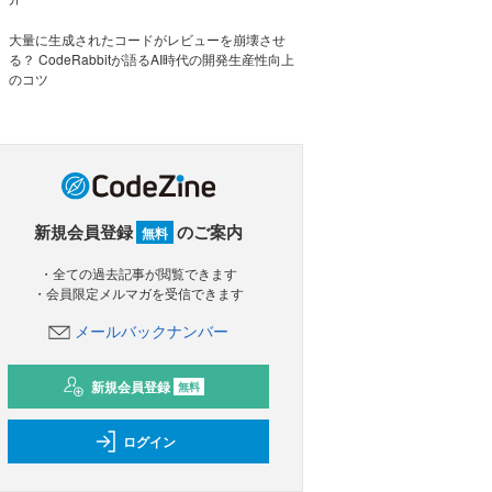
大量に生成されたコードがレビューを崩壊させ
る？ CodeRabbitが語るAI時代の開発生産性向上
のコツ
新規会員登録
のご案内
無料
・全ての過去記事が閲覧できます
・会員限定メルマガを受信できます
メールバックナンバー
新規会員登録
無料
ログイン