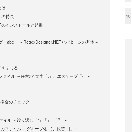
Tとは
10
NETの特長
r.NETのインストールと起動
abc） ～RegexDesigner.NETとパターンの基本～
NETを閉じる
tのファイル ～任意の1文字「.」、エスケープ「\」～
は
は
tの場合のチェック
ファイル ～繰り返し「*」「+」「?」～
pgのファイル ～グループ化 ( )、代替「|」～