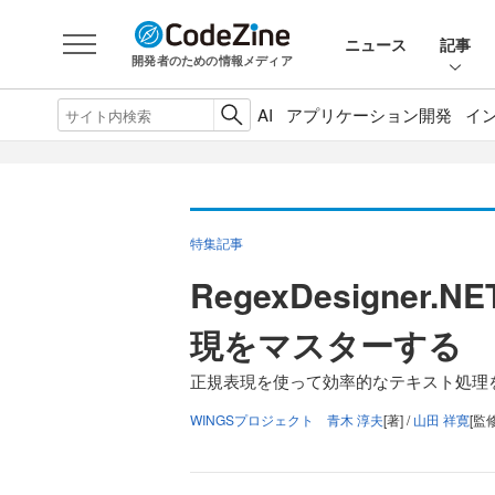
ニュース
記事
開発者のための情報メディア
AI
アプリケーション開発
イ
特集記事
RegexDesigner
現をマスターする
正規表現を使って効率的なテキスト処理
WINGSプロジェクト 青木 淳夫
[著] /
山田 祥寛
[監修