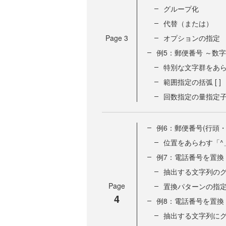
グループ化
代替（または）
Page
3
オプションの指定
例5：郵便番号 ～数字「\
特別な文字群をあら
範囲指定の括弧 [ ]
回数指定の量指定子 {
例6：郵便番号(行頭・
位置をあらわす「^
例7：電話番号を置換
抽出する文字列の
Page
置換パターンの指定
4
例8：電話番号を置換
抽出する文字列にグル