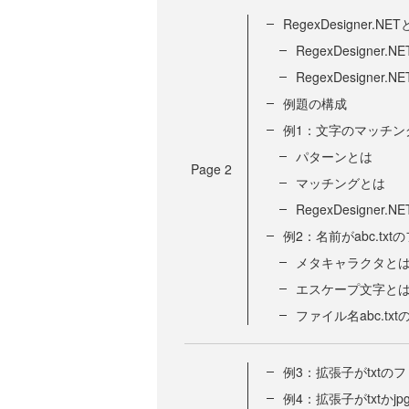
RegexDesigner.NE
RegexDesigner.
RegexDesigne
例題の構成
例1：文字のマッチング（
パターンとは
Page
2
マッチングとは
RegexDesigner.
例2：名前がabc.tx
メタキャラクタと
エスケープ文字と
ファイル名abc.tx
例3：拡張子がtxtの
例4：拡張子がtxtかj