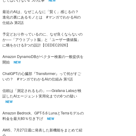
NEW
最近のAIは、なぜこんなに「賢く」感じるの？
進化の裏にあるモノとは #マンガでわかるAIの
仕組み 第2話
予定どおり作っているのに、なぜ良くならないの
か──「アウトプット脳」と「ユーザー価値脳」
に橋をかける3つの設計【CEDEC2026】
Amazon DynamoDBがベクター検索の一般提供を
開始
NEW
ChatGPTの心臓部『Transformer』って何がすご
いの？ #マンガでわかるAIの仕組み 第1話
信頼は「測定されるもの」──Grafana Labsが検
証したAIエージェント実用化までの6つの疑い
NEW
Amazon Bedrock、GPT-5.6 LunaとTerraモデルの
料金を最大80％引き下げ
NEW
AWS、7月27日週に発表した新機能をまとめて紹
介