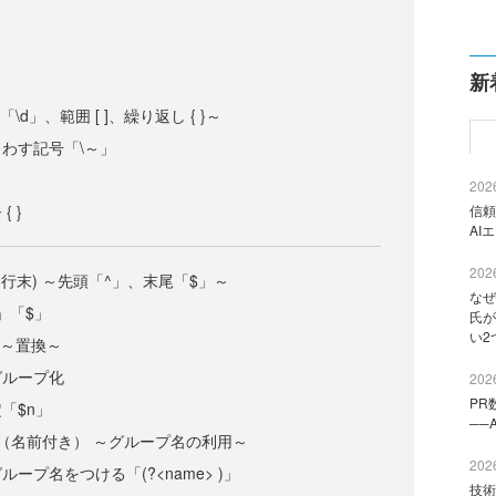
新
d」、範囲 [ ]、繰り返し { }～
わす記号「\～」
2026
 }
信頼
AI
2026
行末) ～先頭「^」、末尾「$」～
なぜ
」「$」
氏が
い2
 ～置換～
グループ化
2026
PR
「$n」
──
（名前付き） ～グループ名の利用～
2026
ープ名をつける「(?<name> )」
技術