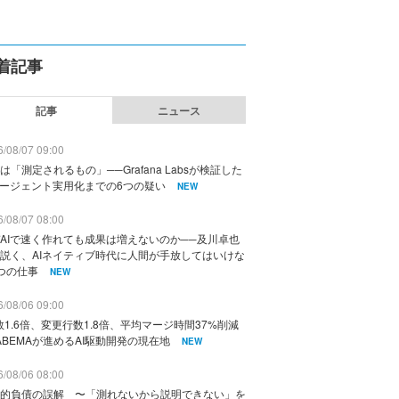
着記事
記事
ニュース
/08/07 09:00
は「測定されるもの」──Grafana Labsが検証した
エージェント実用化までの6つの疑い
NEW
/08/07 08:00
AIで速く作れても成果は増えないのか──及川卓也
説く、AIネイティブ時代に人間が手放してはいけな
つの仕事
NEW
/08/06 09:00
数1.6倍、変更行数1.8倍、平均マージ時間37%削減
ABEMAが進めるAI駆動開発の現在地
NEW
/08/06 08:00
的負債の誤解 〜「測れないから説明できない」を