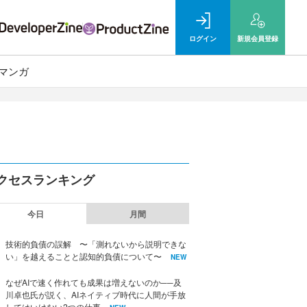
ログイン
新規
会員登録
マンガ
クセスランキング
今日
月間
技術的負債の誤解 〜「測れないから説明できな
い」を越えることと認知的負債について〜
NEW
なぜAIで速く作れても成果は増えないのか──及
川卓也氏が説く、AIネイティブ時代に人間が手放
してはいけない2つの仕事