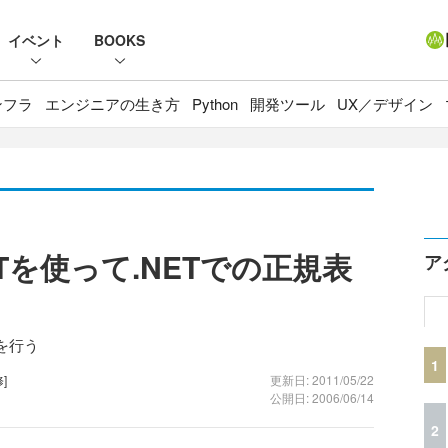
イベント
BOOKS
ンフラ
エンジニアの生き方
Python
開発ツール
UX／デザイン
.NETを使って.NETでの正規表
ア
を行う
1
]
更新日: 2011/05/22
公開日: 2006/06/14
2