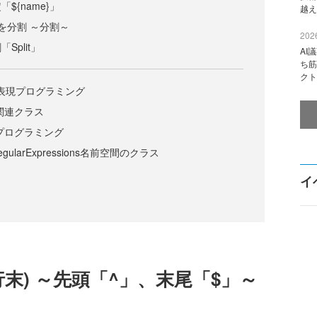
${name}」
越え
を分割 ～分割～
2026
Split」
AI
ち筋
クト
規表現プログラミング
関連クラス
現プログラミング
RegularExpressions名前空間のクラス
イ
末) ～先頭「^」、末尾「$」～