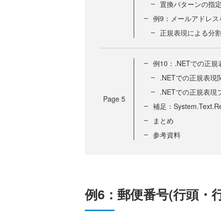
置換パターンの指定「
例9：メールアドレス
正規表現による分割「
例10：.NETでの正
.NETでの正規表現
.NETでの正規表
Page
5
補足：System.Text.
まとめ
参考資料
例6：郵便番号(行頭・行