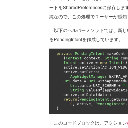
ートをSharedPreferencesに保
純なので、この処理でユーザーが感知
以下のヘルパーメソッドでは、新し
るPendingIntentを作成しています。
private
PendingIntent
 makeContr
(
Context
 context
,
String
 com
Intent
 active 
=
new
Intent
()
     active
.
setAction
(
ACTION_WIDG
     active
.
putExtra
(
AppWidgetManager
.
EXTRA_AP
Uri
 data 
=
Uri
.
withAppendedP
Uri
.
parse
(
URI_SCHEME 
+
":
String
.
valueOf
(
appWidgetI
     active
.
setData
(
data
);
return
(
PendingIntent
.
getBroa
0
,
 active
,
PendingIntent
.
}
このコードブロックは、アクション