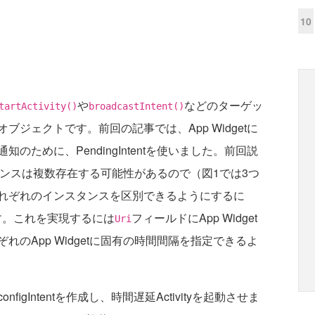
10
や
などのターゲッ
tartActivity()
broadcastIntent()
ジェクトです。前回の記事では、App Widgetに
ために、PendingIntentを使いました。前回説
ンスタンスは複数存在する可能性があるので（図1では3つ
れぞれのインスタンスを区別できるようにするに
ます。これを実現するには
フィールドにApp Widget
Uri
れのApp Widgetに固有の時間間隔を指定できるよ
gIntentを作成し、時間遅延Activityを起動させま