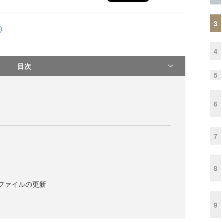
3
)
4
目次
5
6
7
8
ストファイルの更新
9