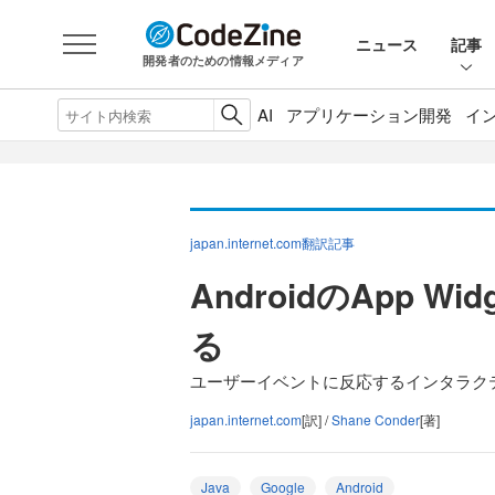
ニュース
記事
開発者のための情報メディア
AI
アプリケーション開発
イ
japan.internet.com翻訳記事
AndroidのApp 
る
ユーザーイベントに反応するインタラクティブ
japan.internet.com
[訳] /
Shane Conder
[著]
Java
Google
Android