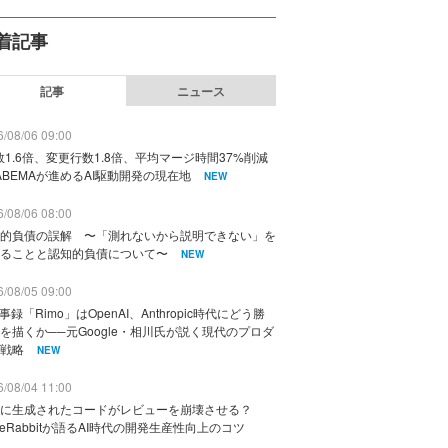
着記事
記事
ニュース
/08/06 09:00
数1.6倍、変更行数1.8倍、平均マージ時間37%削減
ABEMAが進めるAI駆動開発の現在地
NEW
/08/06 08:00
的負債の誤解 〜「測れないから説明できない」を
ることと認知的負債について〜
NEW
/08/05 09:00
議事録「Rimo」はOpenAI、Anthropic時代にどう勝
を描くか──元Google・相川氏が説く現代のプロダ
戦略
NEW
/08/04 11:00
に生成されたコードがレビューを崩壊させる？
deRabbitが語るAI時代の開発生産性向上のコツ