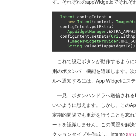
す。それぞれのappWidgetIdでそれぞ
Intent
 configIntent 
=
new
Intent
(
context
,
ImagesWi
  configIntent
.
putExtra
(
AppWidgetManager
.
EXTRA_APPWI
  configIntent
.
setData
(
Uri
.
withAp
(
ImagesWidgetProvider
.
URI_SC
String
.
valueOf
(
appWidgetId
))
これで設定ボタンが動作するように
別のボタンバー機能を追加します。次の画
ルへ通知するには、App Widget
一見、ボタンハンドラへ送信されるIn
いいように思えます。しかし、このApp W
定期的間隔でも更新を行うことを忘れて
ートを認識しません。この問題を解決
クションタイプを作成し、Intentの
Uri