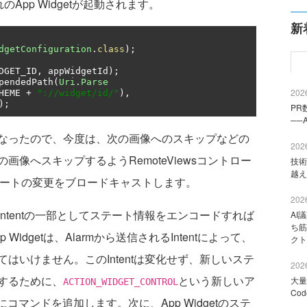
れのApp Widgetが起動されます。
新
dgetConfiguration
.
class
);
DGET_ID
,
 appWidgetId
);
pendedPath
(
Uri
.
Parse
2026
HEME 
+
"://widget/id/"
),
);
PR
──
なったので、今度は、次の画像へのスキップなどの
2026
像へスキップするようRemoteViewsコントロー
技術
越え
にステートの変更をブロードキャストします。
2026
tentの一部としてステート情報をエンコードすれば
AI
ち筋
idgetは、Alarmから送信されるIntentによって、
クト
はいけません。このIntentは変化せず、新しいステ
2026
するために、
という新しいア
大量
ACTION_WIDGET_CONTROL
Co
にコマンドを追加します。次に、App Widgetのステ