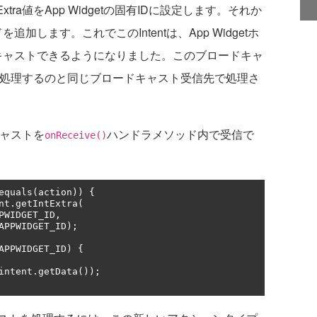
のExtra値をApp Widgetの固有IDに設定します。それか
加します。これでこのIntentは、App Widgetホ
ードキャストできるようになりました。このブロードキャ
ンドを処理するのと同じブロードキャスト受信先で処理さ
キャストを
ハンドラメソッド内で受信で
onReceive()
equals
(
action
))
{
nt
.
getIntExtra
(
PWIDGET_ID
,
APPWIDGET_ID
);
APPWIDGET_ID
)
{
intent
.
getData
());