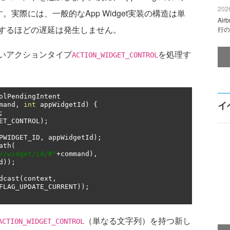
2026
存します。実際には、一般的なApp Widget実装の構造は単
Ai
するほどの遅延は発生しません。
行の
いアクションタイプ
を処理す
ACTION_WIDGET_CONTROL
olPendingIntent

イ
mand
,
int
 appWidgetId
)
{
;
ET_CONTROL
);
PWIDGET_ID
,
 appWidgetId
);
ath
(
//widget/id/#"
+
command
),
d
));
dcast
(
context
,
FLAG_UPDATE_CURRENT
));
（単なる文字列）を持つ新し
ACTION_WIDGET_CONTROL