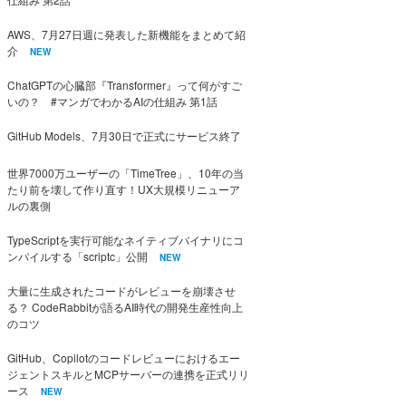
AWS、7月27日週に発表した新機能をまとめて紹
介
NEW
ChatGPTの心臓部『Transformer』って何がすご
いの？ #マンガでわかるAIの仕組み 第1話
GitHub Models、7月30日で正式にサービス終了
世界7000万ユーザーの「TimeTree」、10年の当
たり前を壊して作り直す！UX大規模リニューア
ルの裏側
TypeScriptを実行可能なネイティブバイナリにコ
ンパイルする「scriptc」公開
NEW
大量に生成されたコードがレビューを崩壊させ
る？ CodeRabbitが語るAI時代の開発生産性向上
のコツ
GitHub、Copilotのコードレビューにおけるエー
ジェントスキルとMCPサーバーの連携を正式リリ
ース
NEW