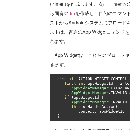
いIntentを作成します。次に、Intent
ら固有の
を作成し、目的のコマンドを追
Uri
ストからAndroidシステムにブロ
ストは、普通のApp Widgetコマ
れます。
App Widgetは、これらのブロード
きます。
else
if
(
ACTION_WIDGET_CONTROL
.
final
int
 appWidgetId 
=
 inte
AppWidgetManager
.
EXTRA_AP
AppWidgetManager
.
INVALID_
if
(
appWidgetId 
!=
AppWidgetManager
.
INVALID_
this
.
onHandleAction
(
           context
,
 appWidgetId
,
 
}