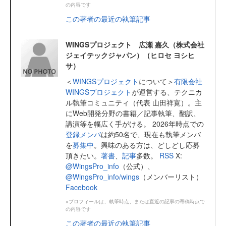
の内容です
この著者の最近の執筆記事
WINGSプロジェクト 広瀬 嘉久（株式会社
ジェイテックジャパン）（ヒロセ ヨシヒ
サ）
＜
WINGSプロジェクト
について＞
有限会社
WINGSプロジェクト
が運営する、テクニカ
ル執筆コミュニティ（代表 山田祥寛）。主
にWeb開発分野の書籍／記事執筆、翻訳、
講演等を幅広く手がける。 2026年時点での
登録メンバ
は約50名で、現在も執筆メンバ
を
募集中
。興味のある方は、どしどし応募
頂きたい。
著書
、
記事
多数。
RSS
X:
@WingsPro_info
（公式）、
@WingsPro_info/wings
（メンバーリスト）
Facebook
※プロフィールは、執筆時点、または直近の記事の寄稿時点で
の内容です
この著者の最近の執筆記事