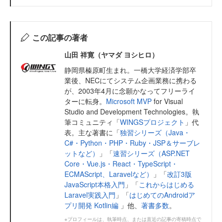
この記事の著者
山田 祥寛（ヤマダ ヨシヒロ）
静岡県榛原町生まれ。一橋大学経済学部卒
業後、NECにてシステム企画業務に携わる
が、2003年4月に念願かなってフリーライ
ターに転身。
Microsoft MVP
for Visual
Studio and Development Technologies。執
筆コミュニティ「
WINGSプロジェクト
」代
表。主な著書に「
独習シリーズ（Java・
C#・Python・PHP・Ruby・JSP＆サーブレ
ットなど）
」「
速習シリーズ（ASP.NET
Core・Vue.js・React・TypeScript・
ECMAScript、Laravelなど）
」「
改訂3版
JavaScript本格入門
」「
これからはじめる
Laravel実践入門
」「
はじめてのAndroidア
プリ開発 Kotlin編
」他、
著書多数
。
※プロフィールは、執筆時点、または直近の記事の寄稿時点で