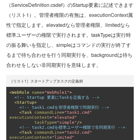
（ServiceDefinition.csdef）のStartup要素に記述できます
（リスト1）。管理者権限の有無は、executionContext属
性で指定します。elevatedなら管理者権限、limitedなら
標準ユーザーの権限で実行されます。taskTypeは実行時
の振る舞いを指定し、simpleはコマンドの実行が終了す
るまで待ち合わせを行う同期実行を、backgroundは待ち
合わせをしない非同期実行を意味します。
［リスト1］スタートアップタスクの定義例
<WebRole
name
=
"WebRole1"
>
<!-- Startup 要素にTaskを定義する -->
<Startup>
<!-- task1.cmdを管理者権限で同期実行 -->
<Task
commandLine
=
"task1.cmd"
executionContext
=
"elevated"
taskType
=
"simple"
/>
<!-- task2.cmdを標準ユーザー権限で非同期実行 -->
<Task
commandLine
=
"task2.cmd"
executionContext
=
"limited"