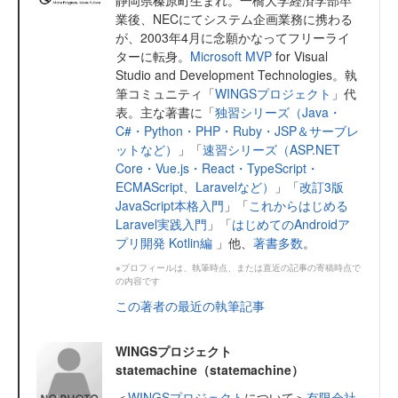
業後、NECにてシステム企画業務に携わる
が、2003年4月に念願かなってフリーライ
ターに転身。
Microsoft MVP
for Visual
Studio and Development Technologies。執
筆コミュニティ「
WINGSプロジェクト
」代
表。主な著書に「
独習シリーズ（Java・
C#・Python・PHP・Ruby・JSP＆サーブレ
ットなど）
」「
速習シリーズ（ASP.NET
Core・Vue.js・React・TypeScript・
ECMAScript、Laravelなど）
」「
改訂3版
JavaScript本格入門
」「
これからはじめる
Laravel実践入門
」「
はじめてのAndroidア
プリ開発 Kotlin編
」他、
著書多数
。
※プロフィールは、執筆時点、または直近の記事の寄稿時点で
の内容です
この著者の最近の執筆記事
WINGSプロジェクト
statemachine（statemachine）
＜
WINGSプロジェクト
について＞
有限会社