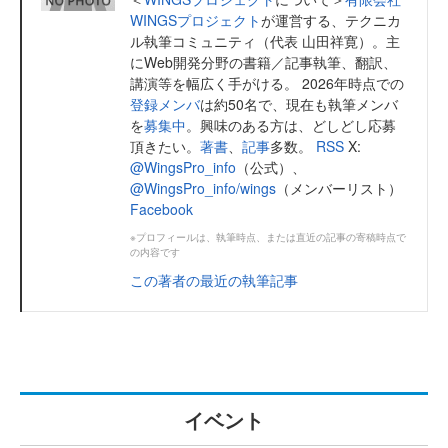
WINGSプロジェクト
が運営する、テクニカ
ル執筆コミュニティ（代表 山田祥寛）。主
にWeb開発分野の書籍／記事執筆、翻訳、
講演等を幅広く手がける。 2026年時点での
登録メンバ
は約50名で、現在も執筆メンバ
を
募集中
。興味のある方は、どしどし応募
頂きたい。
著書
、
記事
多数。
RSS
X:
@WingsPro_info
（公式）、
@WingsPro_info/wings
（メンバーリスト）
Facebook
※プロフィールは、執筆時点、または直近の記事の寄稿時点で
の内容です
この著者の最近の執筆記事
イベント