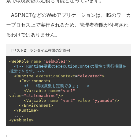
素で環境変数の定義も可能となっています。
ASP.NETなどのWebアプリケーションは、IISのワーカ
ープロセス上で実行されるため、管理者権限が付与され
るわけではありません。
［リスト2］ランタイム権限の定義例
<WebRole
name
=
"WebRole1"
>
<!-- Runtime要素のexecutionContext属性で実行権限を
指定できます。-->
<Runtime
executionContext
=
"elevated"
>
<Environment>
<!-- 環境変数も定義できます -->
<Variable
name
=
"var1"
value
=
"statemachine"
/>
<Variable
name
=
"var2"
value
=
"yyamada"
/>
</Environment>
</Runtime>
</WebRole>