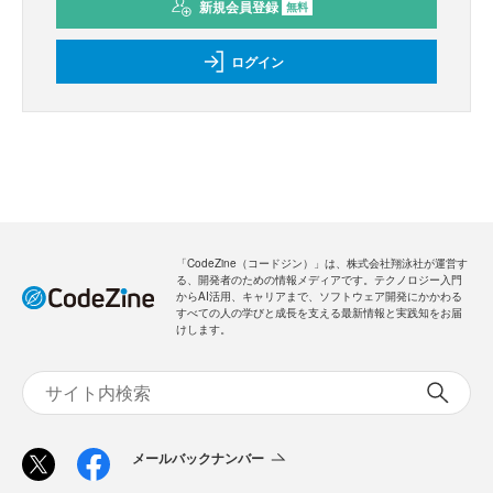
新規会員登録
無料
ログイン
「CodeZine（コードジン）」は、株式会社翔泳社が運営す
る、開発者のための情報メディアです。テクノロジー入門
からAI活用、キャリアまで、ソフトウェア開発にかかわる
すべての人の学びと成長を支える最新情報と実践知をお届
けします。
メールバックナンバー