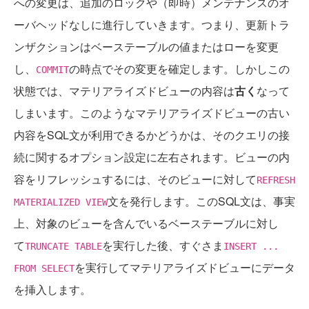
への変更は、追加のロックや（即時）メンテナンスのオ
ーバヘッドなしに進行していきます。つまり、更新トラ
ンザクションはベーステーブルの値またはローを変更
し、
の時点でその変更を確定します。しかしこの
COMMIT
状態では、マテリアライズドビューの内容は
古く
なって
しまいます。このようなマテリアライズドビューの古い
内容をSQL文が利用できるかどうかは、そのクエリの接
続に関するオプション設定に左右されます。ビューの内
容をリフレッシュするには、そのビューに対して
REFRESH
文を発行します。このSQL文は、事実
MATERIALIZED VIEW
上、対象のビューを含んでいるベーステーブルに対し
て
を実行した後、すぐさま
TRUNCATE TABLE
INSERT ...
を実行してマテリアライズドビューにデータ
FROM SELECT
を挿入します。