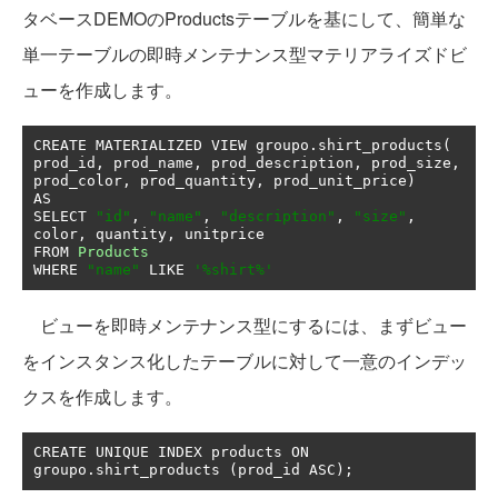
タベースDEMOのProductsテーブルを基にして、簡単な
単一テーブルの即時メンテナンス型マテリアライズドビ
ューを作成します。
CREATE MATERIALIZED VIEW groupo
.
shirt_products
(
prod_id
,
 prod_name
,
 prod_description
,
 prod_size
,
prod_color
,
 prod_quantity
,
 prod_unit_price
)
AS

SELECT 
"id"
,
"name"
,
"description"
,
"size"
,
color
,
 quantity
,
 unitprice 

FROM 
Products
WHERE 
"name"
 LIKE 
'%shirt%'
ビューを即時メンテナンス型にするには、まずビュー
をインスタンス化したテーブルに対して一意のインデッ
クスを作成します。
CREATE UNIQUE INDEX products ON 
groupo
.
shirt_products 
(
prod_id ASC
);