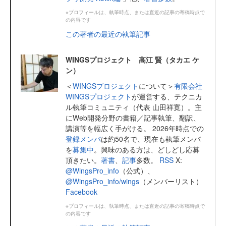
※プロフィールは、執筆時点、または直近の記事の寄稿時点で
の内容です
この著者の最近の執筆記事
WINGSプロジェクト 高江 賢（タカエ ケ
ン）
＜
WINGSプロジェクト
について＞
有限会社
WINGSプロジェクト
が運営する、テクニカ
ル執筆コミュニティ（代表 山田祥寛）。主
にWeb開発分野の書籍／記事執筆、翻訳、
講演等を幅広く手がける。 2026年時点での
登録メンバ
は約50名で、現在も執筆メンバ
を
募集中
。興味のある方は、どしどし応募
頂きたい。
著書
、
記事
多数。
RSS
X:
@WingsPro_info
（公式）、
@WingsPro_info/wings
（メンバーリスト）
Facebook
※プロフィールは、執筆時点、または直近の記事の寄稿時点で
の内容です