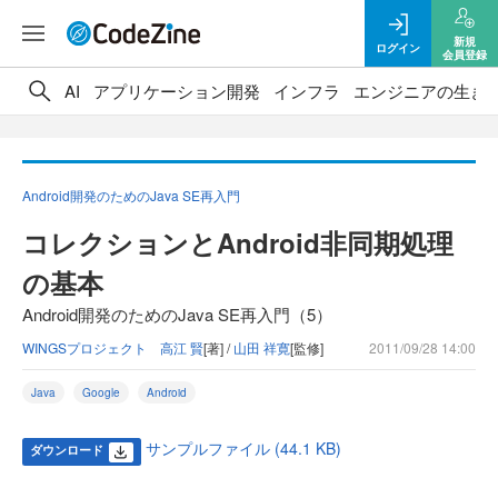
新規
ログイン
会員登録
AI
アプリケーション開発
インフラ
エンジニアの生き
Android開発のためのJava SE再入門
コレクションとAndroid非同期処理
の基本
Android開発のためのJava SE再入門（5）
WINGSプロジェクト 高江 賢
[著] /
山田 祥寛
[監修]
2011/09/28 14:00
Java
Google
Android
サンプルファイル (44.1 KB)
ダウンロード