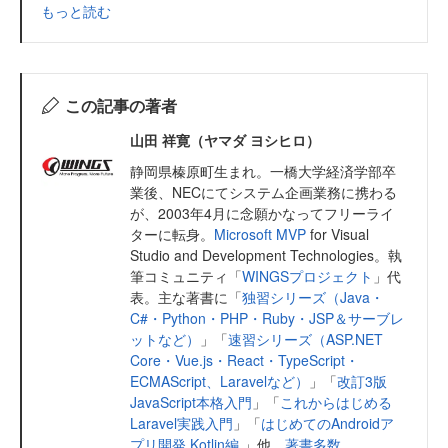
もっと読む
この記事の著者
山田 祥寛（ヤマダ ヨシヒロ）
静岡県榛原町生まれ。一橋大学経済学部卒
業後、NECにてシステム企画業務に携わる
が、2003年4月に念願かなってフリーライ
ターに転身。
Microsoft MVP
for Visual
Studio and Development Technologies。執
筆コミュニティ「
WINGSプロジェクト
」代
表。主な著書に「
独習シリーズ（Java・
C#・Python・PHP・Ruby・JSP＆サーブレ
ットなど）
」「
速習シリーズ（ASP.NET
Core・Vue.js・React・TypeScript・
ECMAScript、Laravelなど）
」「
改訂3版
JavaScript本格入門
」「
これからはじめる
Laravel実践入門
」「
はじめてのAndroidア
プリ開発 Kotlin編
」他、
著書多数
。