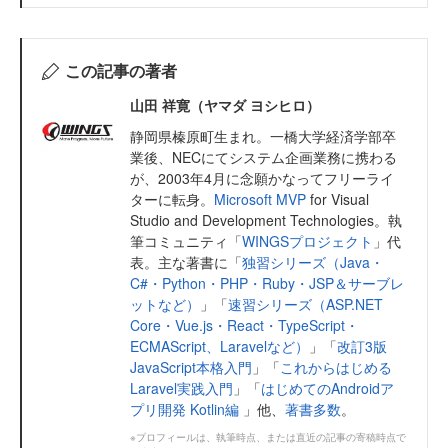
この記事の著者
山田 祥寛（ヤマダ ヨシヒロ）
静岡県榛原町生まれ。一橋大学経済学部卒
業後、NECにてシステム企画業務に携わる
が、2003年4月に念願かなってフリーライ
ターに転身。
Microsoft MVP
for Visual
Studio and Development Technologies。執
筆コミュニティ「
WINGSプロジェクト
」代
表。主な著書に「
独習シリーズ（Java・
C#・Python・PHP・Ruby・JSP＆サーブレ
ットなど）
」「
速習シリーズ（ASP.NET
Core・Vue.js・React・TypeScript・
ECMAScript、Laravelなど）
」「
改訂3版
JavaScript本格入門
」「
これからはじめる
Laravel実践入門
」「
はじめてのAndroidア
プリ開発 Kotlin編
」他、
著書多数
。
※プロフィールは、執筆時点、または直近の記事の寄稿時点で