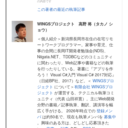
の内容です
この著者の最近の執筆記事
WINGSプロジェクト 高野 将（タカノ シ
ョウ）
＜個人紹介＞新潟県長岡市在住の在宅リモ
ートワークプログラマー。家事や育児、仕
事の合間に長岡IT開発者勉強会(NDS)、
Niigata.NET、TDDBCなどのコミュニティ
に関わったり、Web記事や書籍などの執筆
を行ったりしている。著書に『アプリを作
ろう！ Visual C#入門 Visual C# 2017対応』
（日経BP社、2017）など。＜
WINGSプロ
ジェクト
について＞
有限会社 WINGSプロ
ジェクト
が運営する、テクニカル執筆コミ
ュニティ（代表 山田祥寛）。主にWeb開発
分野の書籍／記事執筆、翻訳、講演等を幅
広く手がける。 2026年時点での
登録メン
バ
は約50名で、現在も執筆メンバを
募集中
。興味のある方は、どしどし応募頂きた