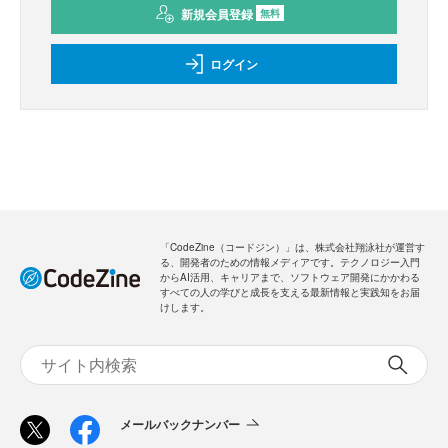
新規会員登録
無料
ログイン
「CodeZine（コードジン）」は、株式会社翔泳社が運営す
る、開発者のための情報メディアです。テクノロジー入門
からAI活用、キャリアまで、ソフトウェア開発にかかわる
すべての人の学びと成長を支える最新情報と実践知をお届
けします。
メールバックナンバー