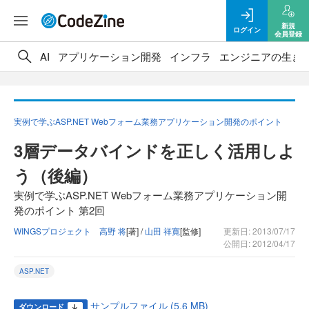
新規
ログイン
会員登録
AI
アプリケーション開発
インフラ
エンジニアの生き
実例で学ぶASP.NET Webフォーム業務アプリケーション開発のポイント
3層データバインドを正しく活用しよ
う（後編）
実例で学ぶASP.NET Webフォーム業務アプリケーション開
発のポイント 第2回
WINGSプロジェクト 高野 将
[著] /
山田 祥寛
[監修]
更新日: 2013/07/17
公開日: 2012/04/17
ASP.NET
サンプルファイル (5.6 MB)
ダウンロード