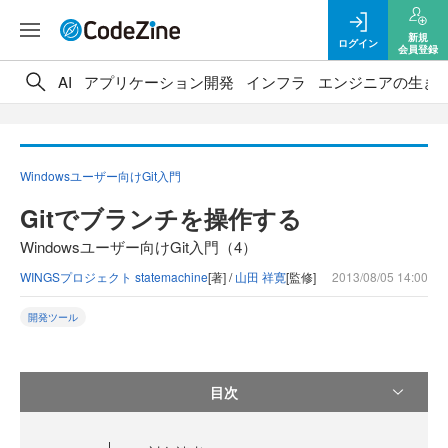
新規
ログイン
会員登録
AI
アプリケーション開発
インフラ
エンジニアの生き
Windowsユーザー向けGit入門
Gitでブランチを操作する
Windowsユーザー向けGit入門（4）
WINGSプロジェクト statemachine
[著] /
山田 祥寛
[監修]
2013/08/05 14:00
開発ツール
目次