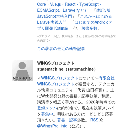
Core・Vue.js・React・TypeScript・
ECMAScript、Laravelなど）
」「
改訂3版
JavaScript本格入門
」「
これからはじめる
Laravel実践入門
」「
はじめてのAndroidア
プリ開発 Kotlin編
」他、
著書多数
。
※プロフィールは、執筆時点、または直近の記事の寄稿時点で
の内容です
この著者の最近の執筆記事
WINGSプロジェクト
statemachine（statemachine）
＜
WINGSプロジェクト
について＞
有限会社
WINGSプロジェクト
が運営する、テクニカ
ル執筆コミュニティ（代表 山田祥寛）。主
にWeb開発分野の書籍／記事執筆、翻訳、
講演等を幅広く手がける。 2026年時点での
登録メンバ
は約50名で、現在も執筆メンバ
を
募集中
。興味のある方は、どしどし応募
頂きたい。
著書
、
記事
多数。
RSS
X:
@WingsPro_info
（公式）、