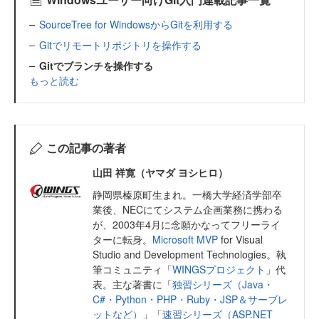
SourceTree for WindowsからGitを利用する
Gitでリモートリポジトリを操作する
Gitでブランチを操作する
もっと読む
この記事の著者
山田 祥寛（ヤマダ ヨシヒロ）
静岡県榛原町生まれ。一橋大学経済学部卒
業後、NECにてシステム企画業務に携わる
が、2003年4月に念願かなってフリーライ
ターに転身。
Microsoft MVP
for Visual
Studio and Development Technologies。執
筆コミュニティ「
WINGSプロジェクト
」代
表。主な著書に「
独習シリーズ（Java・
C#・Python・PHP・Ruby・JSP＆サーブレ
ットなど）
」「
速習シリーズ（ASP.NET