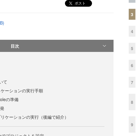
ポスト
3
B)
4
目次
5
6
ついて
7
リケーションの実行手順
nsoleの準備
8
開発
プリケーションの実行（後編で紹介）
9
onsoleでプロジェクトを設定