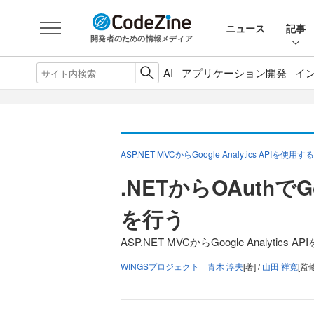
ニュース
記事
開発者のための情報メディア
AI
アプリケーション開発
イ
ASP.NET MVCからGoogle Analytics APIを使用する
.NETからOAuthで
を行う
ASP.NET MVCからGoogle Analytic
WINGSプロジェクト 青木 淳夫
[著] /
山田 祥寛
[監修