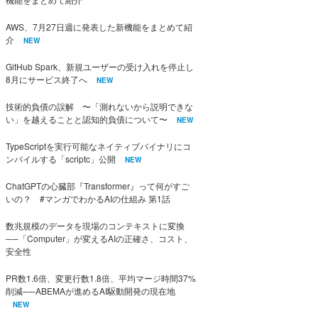
AWS、7月27日週に発表した新機能をまとめて紹
介
NEW
GitHub Spark、新規ユーザーの受け入れを停止し
8月にサービス終了へ
NEW
技術的負債の誤解 〜「測れないから説明できな
い」を越えることと認知的負債について〜
NEW
TypeScriptを実行可能なネイティブバイナリにコ
ンパイルする「scriptc」公開
NEW
ChatGPTの心臓部『Transformer』って何がすご
いの？ #マンガでわかるAIの仕組み 第1話
数兆規模のデータを現場のコンテキストに変換
──「Computer」が変えるAIの正確さ、コスト、
安全性
PR数1.6倍、変更行数1.8倍、平均マージ時間37%
削減──ABEMAが進めるAI駆動開発の現在地
NEW