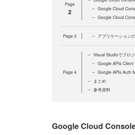
Page
Google Cloud C
2
Google Cloud Con
Page
3
アプリケーション
Visual Studioで
Google APIs Cli
Page
4
Google APIs Au
まとめ
参考資料
Google Cloud Co