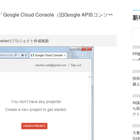
le Cloud Console（旧Google APISコンソー
新
Consoleのプロジェクト作成画面
2026
PR
──
2026
技術
越え
2026
AI
ち筋
クト
2026
大量
Co