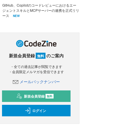
GitHub、Copilotのコードレビューにおけるエー
ジェントスキルとMCPサーバーの連携を正式リリ
ース
NEW
新規会員登録
のご案内
無料
・全ての過去記事が閲覧できます
・会員限定メルマガを受信できます
メールバックナンバー
新規会員登録
無料
ログイン