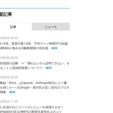
着記事
記事
ニュース
/08/06 09:00
数1.6倍、変更行数1.8倍、平均マージ時間37%削減
ABEMAが進めるAI駆動開発の現在地
NEW
/08/06 08:00
的負債の誤解 〜「測れないから説明できない」を
ることと認知的負債について〜
NEW
/08/05 09:00
議事録「Rimo」はOpenAI、Anthropic時代にどう勝
を描くか──元Google・相川氏が説く現代のプロダ
戦略
NEW
/08/04 11:00
に生成されたコードがレビューを崩壊させる？
deRabbitが語るAI時代の開発生産性向上のコツ