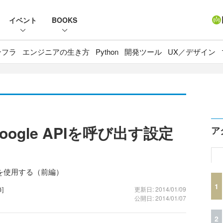
イベント
BOOKS
ンフラ
エンジニアの生き方
Python
開発ツール
UX／デザイン
Google APIを呼び出す設定
ア
s APIを使用する（前編）
1
]
更新日: 2014/01/09
公開日: 2014/01/07
2