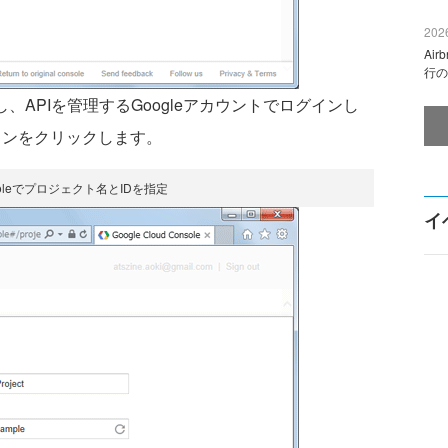
2026
Ai
行の
し、APIを管理するGoogleアカウントでログインし
」ボタンをクリックします。
onsoleでプロジェクト名とIDを指定
イ