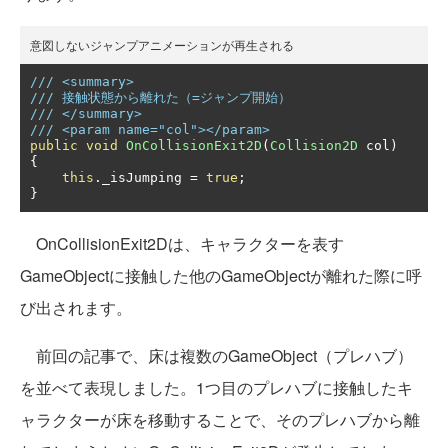
意図しないジャンプアニメーションが再生される
/// <summary>
/// 接触状態から離れた（=ジャンプ開始）
/// </summary>
/// <param name="col"></param>
public
void
OnCollisionExit2D
(
Collision2D
 col
)
{
this
.
_isJumping 
=
true
;
}
OnCollisionExit2Dは、キャラクターを表す
GameObjectに接触した他のGameObjectが離れた際に呼
び出されます。
前回の記事で、床は複数のGameObject（プレハブ）
を並べて表現しました。1つ目のプレハブに接触したキ
ャラクターが床を移動することで、そのプレハブから離