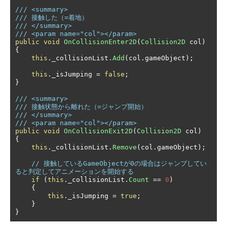
/// <summary>
/// 接触した（=着地）
/// </summary>
/// <param name="col"></param>
public
void
OnCollisionEnter2D
(
Collision2D
 col
)
{
this
.
_collisionList
.
Add
(
col
.
gameObject
);
this
.
_isJumping 
=
false
;
}
/// <summary>
/// 接触状態から離れた（=ジャンプ開始）
/// </summary>
/// <param name="col"></param>
public
void
OnCollisionExit2D
(
Collision2D
 col
)
{
this
.
_collisionList
.
Remove
(
col
.
gameObject
);
// 接触しているGameObjectが0の場合はジャンプしてい
ると判定してアニメーションを開始する
if
(
this
.
_collisionList
.
Count
==
0
)
{
this
.
_isJumping 
=
true
;
}
}