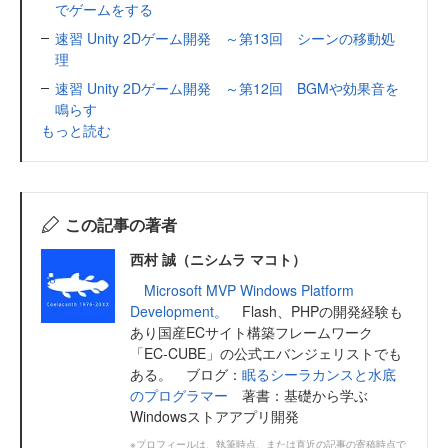
でゲームをする
速習 Unity 2Dゲーム開発 ～第13回 シーンの移動処
理
速習 Unity 2Dゲーム開発 ～第12回 BGMや効果音を
鳴らす
もっと読む
この記事の著者
西村 誠（ニシムラ マコト）
Microsoft MVP Windows Platform
Development。
Flash、PHPの開発経験も
あり国産ECサイト構築フレームワーク
「EC-CUBE」の公式エバンジェリストでも
ある。 ブログ：
眠るシーラカンスと水底
のプログラマー
著書：基礎から学ぶ
Windowsストアアプリ開発
※プロフィールは、執筆時点、または直近の記事の寄稿時点で