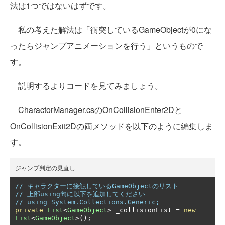
法は1つではないはずです。
私の考えた解法は「衝突しているGameObjectが0にな
ったらジャンプアニメーションを行う」というもので
す。
説明するよりコードを見てみましょう。
CharactorManager.csのOnCollisionEnter2Dと
OnCollisionExit2Dの両メソッドを以下のように編集しま
す。
ジャンプ判定の見直し
// キャラクターに接触しているGameObjectのリスト
// 上部using句に以下を追加してください
// using System.Collections.Generic;
private
List
<
GameObject
>
 _collisionList 
=
new
List
<
GameObject
>();