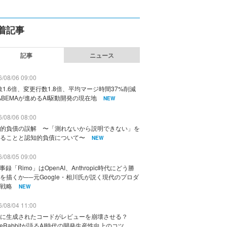
着記事
記事
ニュース
/08/06 09:00
数1.6倍、変更行数1.8倍、平均マージ時間37%削減
ABEMAが進めるAI駆動開発の現在地
NEW
/08/06 08:00
的負債の誤解 〜「測れないから説明できない」を
ることと認知的負債について〜
NEW
/08/05 09:00
議事録「Rimo」はOpenAI、Anthropic時代にどう勝
を描くか──元Google・相川氏が説く現代のプロダ
戦略
NEW
/08/04 11:00
に生成されたコードがレビューを崩壊させる？
deRabbitが語るAI時代の開発生産性向上のコツ