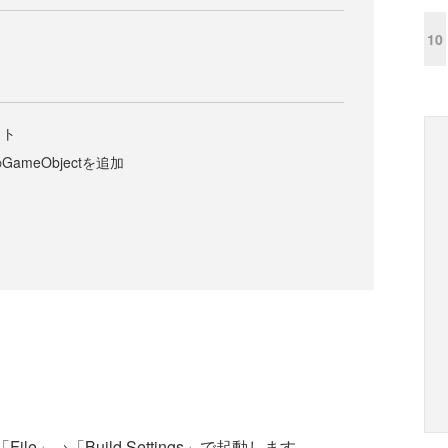
10
クト
meObjectを追加
File」→「Build Settings」で起動します。