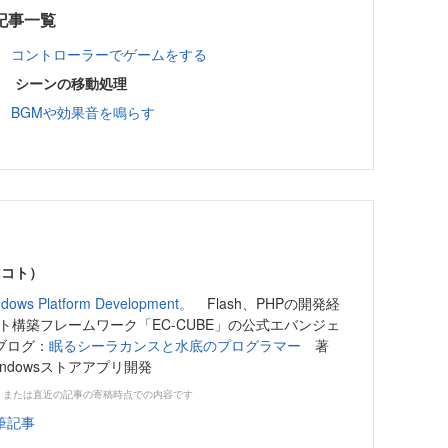
載記事一覧
14回 コントローラーでゲームをする
3回 シーンの移動処理
2回 BGMや効果音を鳴らす
マコト）
ndows Platform Development。
Flash、PHPの開発経
ト構築フレームワーク「EC-CUBE」の公式エバンジェ
ブログ：
眠るシーラカンスと水底のプログラマー
著
ndowsストアアプリ開発
、または直近の記事の寄稿時点での内容です
筆記事