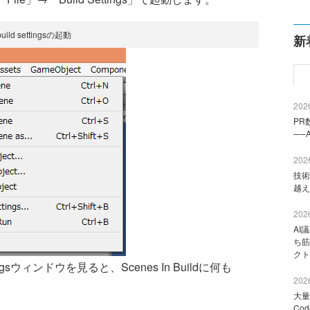
build settingsの起動
新
2026
PR
──
2026
技術
越え
2026
AI
ち筋
クト
gsウィンドウを見ると、Scenes In Buildに何も
2026
大量
Co