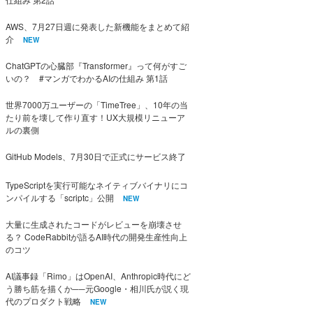
AWS、7月27日週に発表した新機能をまとめて紹
介
NEW
ChatGPTの心臓部『Transformer』って何がすご
いの？ #マンガでわかるAIの仕組み 第1話
世界7000万ユーザーの「TimeTree」、10年の当
たり前を壊して作り直す！UX大規模リニューア
ルの裏側
GitHub Models、7月30日で正式にサービス終了
TypeScriptを実行可能なネイティブバイナリにコ
ンパイルする「scriptc」公開
NEW
大量に生成されたコードがレビューを崩壊させ
る？ CodeRabbitが語るAI時代の開発生産性向上
のコツ
AI議事録「Rimo」はOpenAI、Anthropic時代にど
う勝ち筋を描くか──元Google・相川氏が説く現
代のプロダクト戦略
NEW