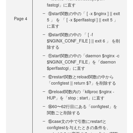
fastcgi」に直す
⑨start関数の中の「 [ -x $nginx ] || exit
Page
4
5 」 を 「 [ -x $perlfastcgi ] || exit 5 」
に直す
⑩start関数の中の 「 [ -f
$NGINX_CONF_FILE ] || exit 6 」 を削
除する
⑪start関数の中の「daemon $nginx -c
$NGINX_CONF_FILE」を「daemon
$perlfastcgi」に直す
⑫restart関数とreload関数の中から
「configtest || return $?」を削除する
⑬reload関数内の「killproc $nginx -
HUP」を「stop ; start」に直す
⑭60〜62行目にある「configtest」を
関数ごと削除する
⑮case文の中で引数にrestartと
configtestを与えたときの条件を、