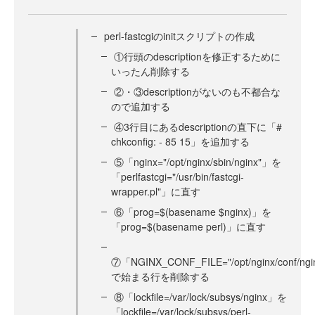
perl-fastcgiのinitスクリプトの作成
①行頭のdescriptionを修正するために
いったん削除する
②・③descriptionがないのも不都合な
ので追加する
④3行目にあるdescriptionの直下に「#
chkconfig: - 85 15」を追加する
⑤「nginx="/opt/nginx/sbin/nginx"」を
「perlfastcgi="/usr/bin/fastcgi-
wrapper.pl"」に直す
⑥「prog=$(basename $nginx)」を
「prog=$(basename perl)」に直す
⑦「NGINX_CONF_FILE="/opt/nginx/conf/ngi
で始まる行を削除する
⑧「lockfile=/var/lock/subsys/nginx」を
「lockfile=/var/lock/subsys/perl-