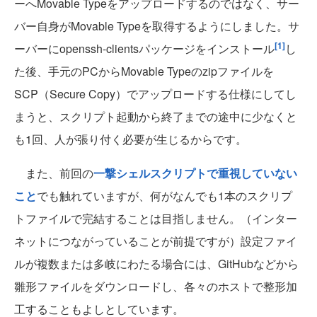
ーへMovable Typeをアップロードするのではなく、サー
バー自身がMovable Typeを取得するようにしました。サ
[1]
ーバーにopenssh-clientsパッケージをインストール
し
た後、手元のPCからMovable Typeのzipファイルを
SCP（Secure Copy）でアップロードする仕様にしてし
まうと、スクリプト起動から終了までの途中に少なくと
も1回、人が張り付く必要が生じるからです。
また、前回の
一撃シェルスクリプトで重視していない
こと
でも触れていますが、何がなんでも1本のスクリプ
トファイルで完結することは目指しません。（インター
ネットにつながっていることが前提ですが）設定ファイ
ルが複数または多岐にわたる場合には、GitHubなどから
雛形ファイルをダウンロードし、各々のホストで整形加
工することもよしとしています。