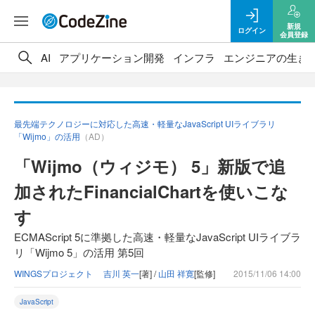
新規
ログイン
会員登録
AI
アプリケーション開発
インフラ
エンジニアの生き
最先端テクノロジーに対応した高速・軽量なJavaScript UIライブラリ
「Wijmo」の活用
（AD）
「Wijmo（ウィジモ） 5」新版で追
加されたFinancialChartを使いこな
す
ECMAScript 5に準拠した高速・軽量なJavaScript UIライブラ
リ「Wijmo 5」の活用 第5回
WINGSプロジェクト 吉川 英一
[著] /
山田 祥寛
[監修]
2015/11/06 14:00
JavaScript