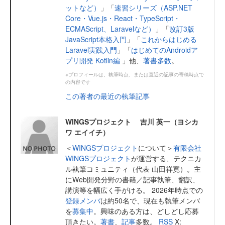
ットなど）
」「
速習シリーズ（ASP.NET
Core・Vue.js・React・TypeScript・
ECMAScript、Laravelなど）
」「
改訂3版
JavaScript本格入門
」「
これからはじめる
Laravel実践入門
」「
はじめてのAndroidア
プリ開発 Kotlin編
」他、
著書多数
。
※プロフィールは、執筆時点、または直近の記事の寄稿時点で
の内容です
この著者の最近の執筆記事
WINGSプロジェクト 吉川 英一（ヨシカ
ワ エイイチ）
＜
WINGSプロジェクト
について＞
有限会社
WINGSプロジェクト
が運営する、テクニカ
ル執筆コミュニティ（代表 山田祥寛）。主
にWeb開発分野の書籍／記事執筆、翻訳、
講演等を幅広く手がける。 2026年時点での
登録メンバ
は約50名で、現在も執筆メンバ
を
募集中
。興味のある方は、どしどし応募
頂きたい。
著書
、
記事
多数。
RSS
X: