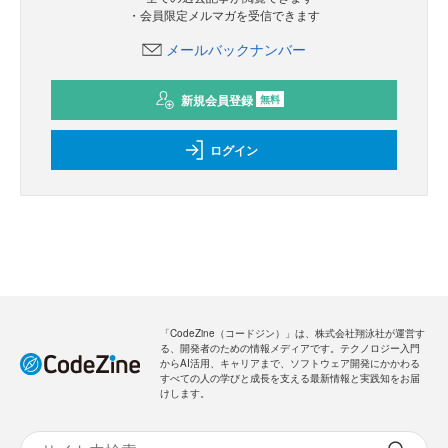
・会員限定メルマガを受信できます
メールバックナンバー
新規会員登録
無料
ログイン
「CodeZine（コードジン）」は、株式会社翔泳社が運営す
る、開発者のための情報メディアです。テクノロジー入門
からAI活用、キャリアまで、ソフトウェア開発にかかわる
すべての人の学びと成長を支える最新情報と実践知をお届
けします。