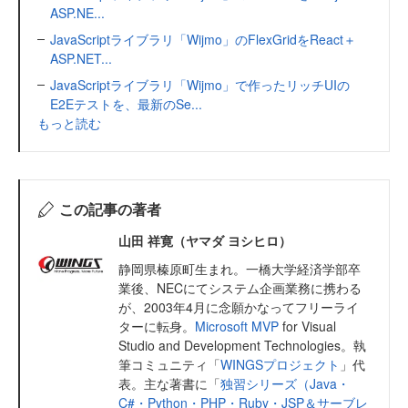
ASP.NE...
JavaScriptライブラリ「Wijmo」のFlexGridをReact＋
ASP.NET...
JavaScriptライブラリ「Wijmo」で作ったリッチUIの
E2Eテストを、最新のSe...
もっと読む
この記事の著者
山田 祥寛（ヤマダ ヨシヒロ）
静岡県榛原町生まれ。一橋大学経済学部卒
業後、NECにてシステム企画業務に携わる
が、2003年4月に念願かなってフリーライ
ターに転身。
Microsoft MVP
for Visual
Studio and Development Technologies。執
筆コミュニティ「
WINGSプロジェクト
」代
表。主な著書に「
独習シリーズ（Java・
C#・Python・PHP・Ruby・JSP＆サーブレ